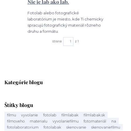
Nie je lab ako lab.
Fotolab alebo fotografické
laboratórium je miesto, kde Ti chemicky
spracujú fotografický materiál rôzneho
druhu a formátu.
strana
z 1
Kategórie blogu
Štítky blogu
filmu
vyvolanie
fotolab
filmlabak
filmlabak.sk
filmoveho
materialu
vyvolaniefilmu
fotomateriál
na
fotolaboratorium
fotolabak
skenovanie
skenovaniefilmu