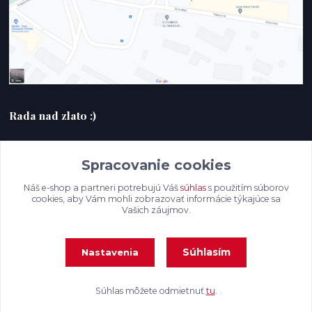
Rada nad zlato :)
+420607408953
Spracovanie cookies
filmlabak@gmail.com
Náš e-shop a partneri potrebujú Váš
súhlas
s použitím súborov
cookies, aby Vám mohli zobrazovať informácie týkajúce sa
Vašich záujmov.
Súhlasím
Nastavenia
Súhlas môžete odmietnuť
tu
.
Vytvorené na
Eshop-rychlo.sk