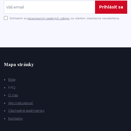
Prihlásiť sa
Súhlasím so
spracovaním osobných údajov
za účelom zasielania newslettera.
Mapa stránky
Blog
FAQ
O nás
Ako nakupovať
Obchodné podmienky
Kontakty