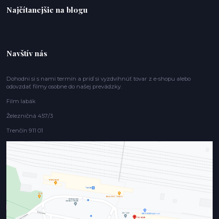
Najčítanejšie na blogu
Navštív nás
Dohodni si s nami termín a príď si vyzdvihnúť tovar z e-shopu alebo
odovzdať filmy osobne do našej prevádzky.
Film labák
Železničná 457/3
Trenčín 911 01