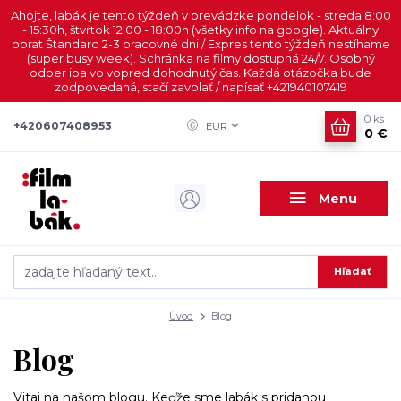
Ahojte, labák je tento týždeň v prevádzke pondelok - streda 8:00
- 15:30h, štvrtok 12:00 - 18:00h (všetky info na google). Aktuálny
obrat Štandard 2-3 pracovné dni / Expres tento týždeň nestíhame
(super busy week). Schránka na filmy dostupná 24/7. Osobný
odber iba vo vopred dohodnutý čas. Každá otázočka bude
zodpovedaná, stačí zavolať / napísať +421940107419
0
ks
+420607408953
EUR
0 €
Menu
Hľadať
Úvod
Blog
Blog
Vitaj na našom blogu. Keďže sme labák s pridanou