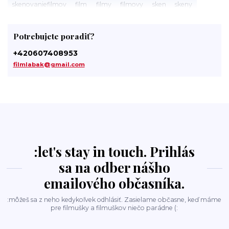
skenovaniefilmov
film
filmy
filmovy
sken
skeny
filmlabak.cz
skenovani
skenovanifilmu
spracovanie
filmů
filmov
pristup
tmavá
komora
darkroom
Potrebujete poradiť?
svetlocitlivý
slovensku
fotolaby
labak
photo
laboratory
photolab
minilab
minilaby
foto
+420607408953
fotosluzba
digitalizacia
digitalizaciafilmu
filmlabak@gmail.com
digitalizaciafilmov
material
kinofilm
135film
35mm
35mmfilm
:let's stay in touch. Prihlás
sa na odber nášho
emailového občasníka.
:môžeš sa z neho kedykoľvek odhlásiť. Zasielame občasne, keď máme
pre filmušky a filmuškov niečo parádne (: