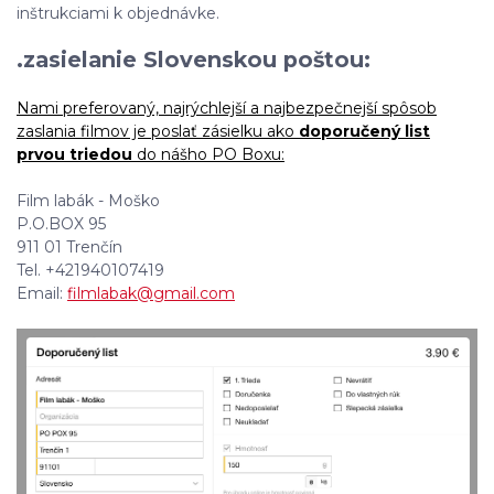
inštrukciami k objednávke.
.zasielanie Slovenskou poštou:
Nami preferovaný, najrýchlejší a najbezpečnejší spôsob
zaslania filmov je poslať zásielku ako
doporučený list
prvou triedou
do nášho PO Boxu:
Film labák - Moško
P.O.BOX 95
911 01 Trenčín
Tel. +421940107419
Email:
filmlabak@gmail.com