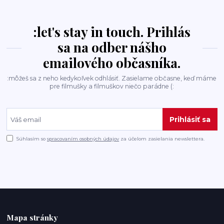
:let's stay in touch. Prihlás
sa na odber nášho
emailového občasníka.
:môžeš sa z neho kedykoľvek odhlásiť. Zasielame občasne, keď máme
pre filmušky a filmuškov niečo parádne (:
Prihlásiť sa
Súhlasím so
spracovaním osobných údajov
za účelom zasielania newslettera.
Mapa stránky