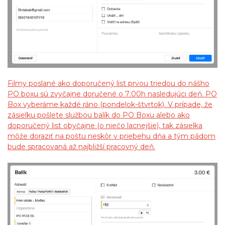
Filmy poslané ako doporučený list prvou triedou do nášho
PO boxu sú zvyčajne doručené o 7:00h nasledujúci deň. PO
Box vyberáme každé ráno (pondelok-štvrtok). V prípade, že
zásielku pošlete službou balík do PO Boxu alebo ako
doporučený list obyčajne (o niečo lacnejšie), tak zásielka
môže doraziť na poštu neskôr v priebehu dňa a tým pádom
bude spracovaná až najbližší pracovný deň.