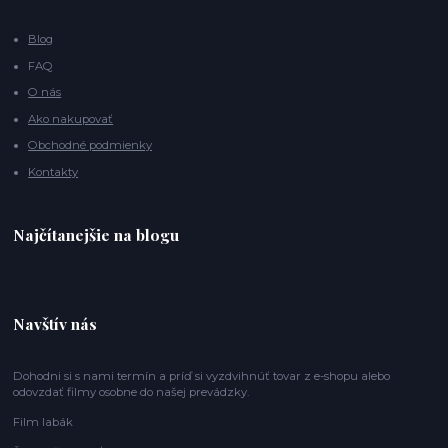
Blog
FAQ
O nás
Ako nakupovať
Obchodné podmienky
Kontakty
Najčítanejšie na blogu
Navštív nás
Dohodni si s nami termín a príď si vyzdvihnúť tovar z e-shopu alebo
odovzdať filmy osobne do našej prevádzky.
Film labák