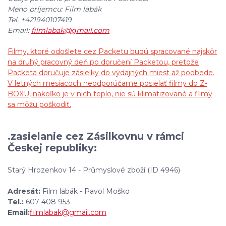
Meno príjemcu: Film labák
Tel. +421940107419
Email:
filmlabak@gmail.com
Filmy, ktoré odošlete cez Packetu budú spracované najskôr
na druhý pracovný deň po doručení Packetou, pretože
Packeta doručuje zásielky do výdajných miest až poobede.
V letných mesiacoch neodporúčame posielať filmy do Z-
BOXU, nakoľko je v nich teplo, nie sú klimatizované a filmy
sa môžu poškodiť.
.zasielanie cez Zásilkovnu v rámci
Českej republiky:
Starý Hrozenkov 14 - Průmyslové zboží (ID 4946)
Adresát:
Film labák - Pavol Moško
Tel.:
607 408 953
Email:
filmlabak@gmail.com