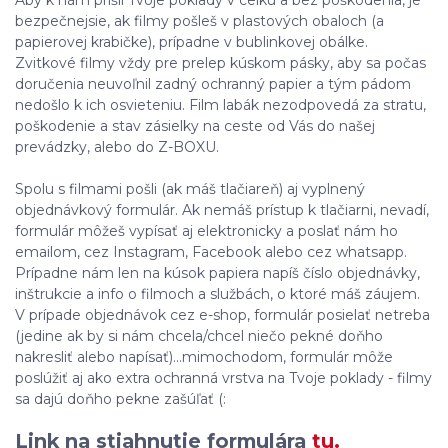
Aby k nám prišli Tvoje poklady v celku a bez poškodenia, je
bezpečnejsie, ak filmy pošleš v plastových obaloch (a
papierovej krabičke), prípadne v bublinkovej obálke.
Zvitkové filmy vždy pre prelep kúskom pásky, aby sa počas
doručenia neuvoľnil zadný ochranný papier a tým pádom
nedošlo k ich osvieteniu. Film labák nezodpovedá za stratu,
poškodenie a stav zásielky na ceste od Vás do našej
prevádzky, alebo do Z-BOXU.
Spolu s filmami pošli (ak máš tlačiareň) aj vyplnený
objednávkový formulár. Ak nemáš prístup k tlačiarni, nevadí,
formulár môžeš vypísať aj elektronicky a poslať nám ho
emailom, cez Instagram, Facebook alebo cez whatsapp.
Prípadne nám len na kúsok papiera napíš číslo objednávky,
inštrukcie a info o filmoch a službách, o ktoré máš záujem.
V prípade objednávok cez e-shop, formulár posielať netreba
(jedine ak by si nám chcela/chcel niečo pekné doňho
nakresliť alebo napísať)...mimochodom, formulár môže
poslúžiť aj ako extra ochranná vrstva na Tvoje poklady - filmy
sa dajú doňho pekne zašúľať (:
Link na stiahnutie formulára
tu.