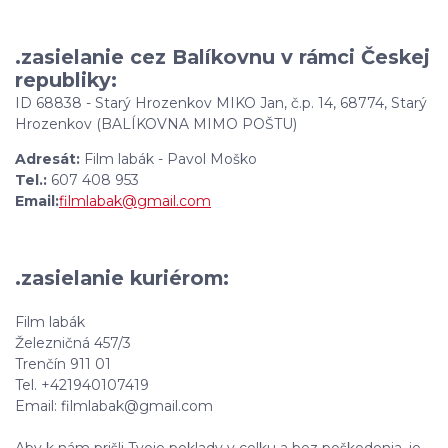
.zasielanie cez Balíkovnu v rámci Českej
republiky:
ID 68838 - Starý Hrozenkov MIKO Jan, č.p. 14, 68774, Starý
Hrozenkov (BALÍKOVNA MIMO POŠTU)
Adresát:
Film labák - Pavol Moško
Tel.:
607 408 953
Email:
filmlabak@gmail.com
.zasielanie kuriérom:
Film labák
Železničná 457/3
Trenčín 911 01
Tel. +421940107419
Email: filmlabak@gmail.com