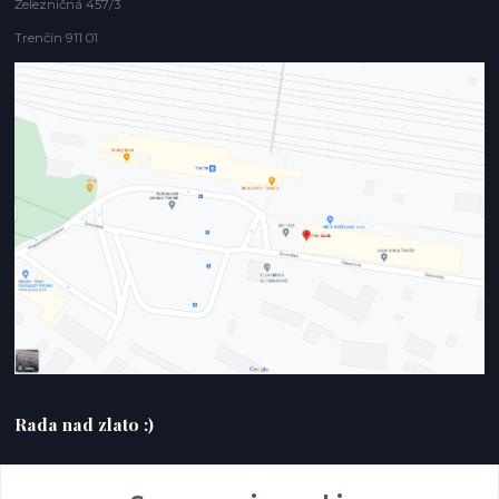
Železničná 457/3
Trenčín 911 01
Rada nad zlato :)
+420607408953