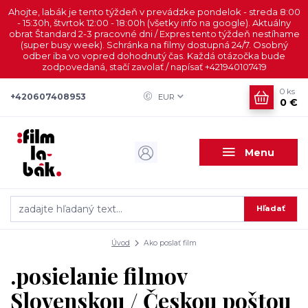
Ahojte, labák je tento týždeň v prevádzke pondelok - streda 8:00
- 15:30h, štvrtok 12:00 - 18:00h (všetky info na google). Aktuálny
obrat Štandard 2-3 pracovné dni / Expres tento týždeň nestíhame
(super busy week). Schránka na filmy dostupná 24/7. Osobný
odber iba vo vopred dohodnutý čas. Každá otázočka bude
zodpovedaná, stačí zavolať / napísať +421940107419
0
ks
+420607408953
EUR
0 €
Menu
Hľadať
Úvod
Ako poslať film
.posielanie filmov
Slovenskou / Českou poštou