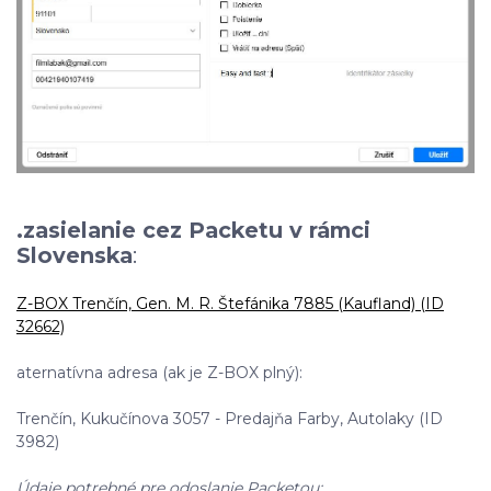
.zasielanie cez Packetu v rámci
Slovenska
:
Z-BOX Trenčín, Gen. M. R. Štefánika 7885 (Kaufland) (ID
32662)
aternatívna adresa (ak je Z-BOX plný):
Trenčín, Kukučínova 3057 - Predajňa Farby, Autolaky (ID
3982)
Údaje potrebné pre odoslanie Packetou: