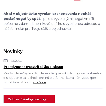
Ak si v objednávke vyvolania+skenovania necháš
poslať negatívy späť
, spolu s vyvolanými negatívmi Ti
pošleme zdarma bublinkovú obálku s vyplnenou adresou a
náš formulár pre Tvoju ďaľšiu objednávku.
Novinky
11.06.2023
Pracujeme na tranzícií nášho e-shopu
Milé film labáčky, milí film labáci. Po pár rokoch fungovania starého
e-shopu sme sa rozhodli pre inú platformu, ktorá nám zabezpečí
bohatšie možnosti...
čítať celé
Zobraziť všetky novinky