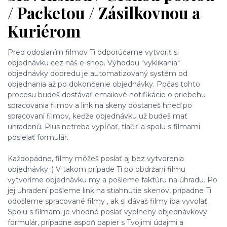
/ Packetou / Zásilkovnou a
Kuriérom
Pred odoslaním filmov Ti odporúčame vytvoriť si
objednávku cez náš e-shop. Výhodou "vyklikania"
objednávky dopredu je automatizovaný systém od
objednania až po dokončenie objednávky. Počas tohto
procesu budeš dostávať emailové notifikácie o priebehu
spracovania filmov a link na skeny dostaneš hneď po
spracovaní filmov, keďže objednávku už budeš mať
uhradenú. Plus netreba vypĺňať, tlačiť a spolu s filmami
posielať formulár.
Každopádne, filmy môžeš poslať aj bez vytvorenia
objednávky :) V takom prípade Ti po obdržaní filmu
vytvoríme objednávku my a pošleme faktúru na úhradu. Po
jej uhradení pošleme link na stiahnutie skenov, prípadne Ti
odošleme spracované filmy , ak si dávaš filmy iba vyvolať.
Spolu s filmami je vhodné poslať vyplnený objednávkový
formulár, prípadne aspoň papier s Tvojimi údajmi a