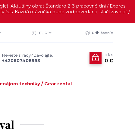
ogle). Aktuálny obrat Štandard 2-3 pracovné dni / Expres
ý čas. Každá otázočka bude zodpovedaná, stačí zavolať /
c
EUR
Prihlásenie
0
ks
Neviete si rady? Zavolajte.
0 €
+420607408953
enájom techniky / Gear rental
val