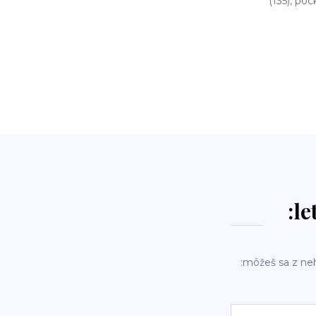
(135), pock
:le
:môžeš sa z ne