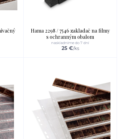
hivačný
Hama 2298 / 7546 zakladač na filmy
s ochranným obalom
naskladníme do 7 dní
25 €
/
ks