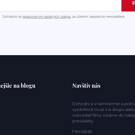
P
Súhlasím so
spracovaním osobných údajov
za účelom zasielania newslettera.
ejšie na blogu
Navštív nás
Dohodni si s nami termín a príď s
vyzdvihnúť tovar z e-shopu aleb
odovzdať filmy osobne do našej
prevádzky.
Film labák