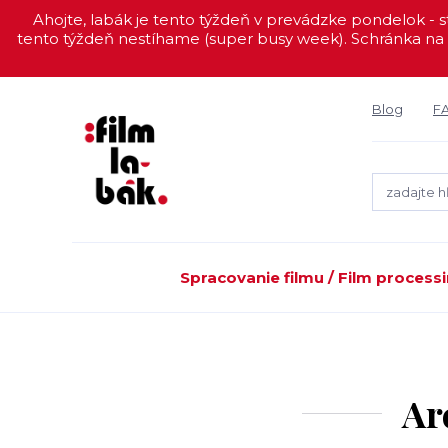
Ahojte, labák je tento týždeň v prevádzke pondelok - st
tento týždeň nestíhame (super busy week). Schránka na 
Blog
F
Spracovanie filmu / Film process
Ar