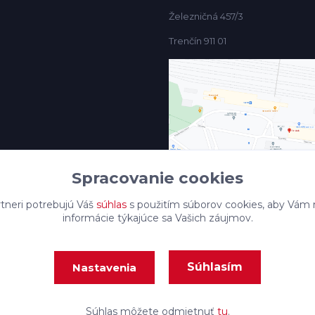
Železničná 457/3
Trenčín 911 01
Spracovanie cookies
tneri potrebujú Váš
súhlas
s použitím súborov cookies, aby Vám 
informácie týkajúce sa Vašich záujmov.
Súhlasím
Nastavenia
Vytvorené na
Eshop-rychlo.sk
Súhlas môžete odmietnuť
tu
.