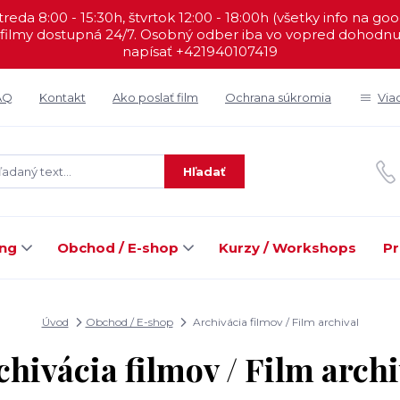
reda 8:00 - 15:30h, štvrtok 12:00 - 18:00h (všetky info na go
filmy dostupná 24/7. Osobný odber iba vo vopred dohodnut
napísať +421940107419
AQ
Kontakt
Ako poslať film
Ochrana súkromia
Via
Hľadať
ing
Obchod / E-shop
Kurzy / Workshops
Pr
Úvod
Obchod / E-shop
Archivácia filmov / Film archival
chivácia filmov / Film archi