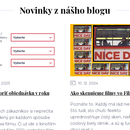
Novinky z nášho blogu
2025
10
12
2024
oriť objednávku v roku
Ako skenujeme filmy vo Fi
Poznáte to. Každý má rád nie
Sto ľudí, sto chutí. Niekto
ch zákazníkov si neprečíta
uprednostňuje čistý sken, nie
edený pri každom spôsobe
coolový biely rámik...a sú aj ľud
a filmu. Či už ide o kinofilm
chcú mať c...