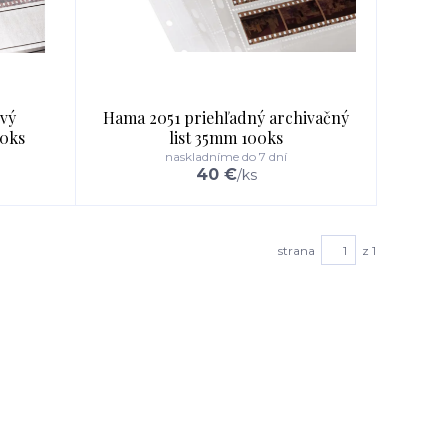
vý
Hama 2051 priehľadný archivačný
00ks
list 35mm 100ks
naskladníme do 7 dní
40 €
/
ks
strana
z 1