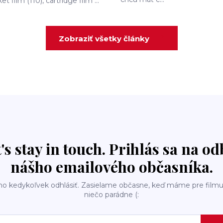
et film (110), cartridge film ...
Zobraziť všetky články
t's stay in touch. Prihlás sa na o
nášho emailového občasníka.
ho kedykoľvek odhlásiť. Zasielame občasne, keď máme pre filmu
niečo parádne (: