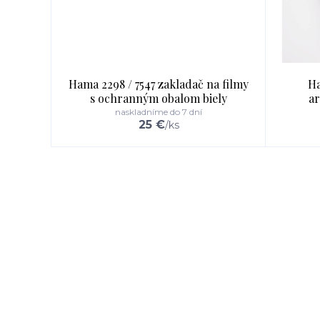
Hama 2298 / 7547 zakladač na filmy
Ha
s ochranným obalom biely
ar
naskladníme do 7 dní
25 €
/
ks