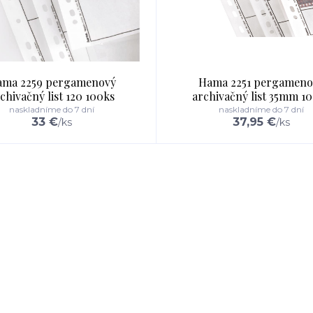
ma 2259 pergamenový
Hama 2251 pergameno
chivačný list 120 100ks
archivačný list 35mm 1
naskladníme do 7 dní
naskladníme do 7 dní
33 €
37,95 €
/
ks
/
ks