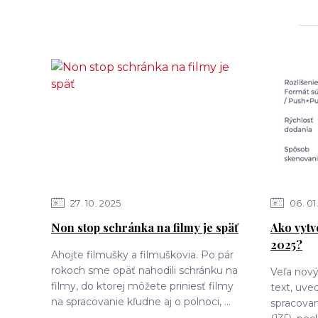
27
10
2025
06
01
Non stop schránka na filmy je späť
Ako vytv
2025?
Ahojte filmušky a filmuškovia. Po pár
rokoch sme opäť nahodili schránku na
Veľa nový
filmy, do ktorej môžete priniesť filmy
text, uv
na spracovanie kľudne aj o polnoci, ...
spracovani