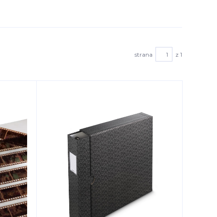
strana
z 1