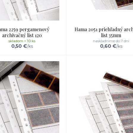
ma 2259 pergamenový
Hama 2051 priehľadný arc
archivačný list 120
list 35mm
skladom > 10 ks
naskladníme do 7 dní
0,50 €
0,60 €
/
ks
/
ks