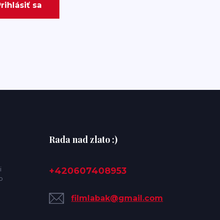
rihlásiť sa
Rada nad zlato :)
i
+420607408953
o
filmlabak@gmail.com