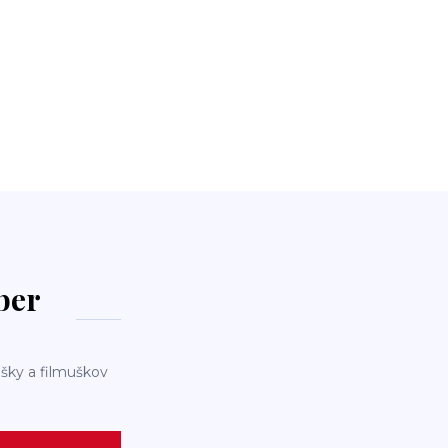
dber
šky a filmuškov