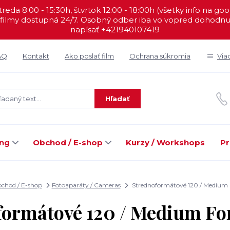
reda 8:00 - 15:30h, štvrtok 12:00 - 18:00h (všetky info na go
filmy dostupná 24/7. Osobný odber iba vo vopred dohodnut
napísať +421940107419
AQ
Kontakt
Ako poslať film
Ochrana súkromia
Via
Hľadať
ing
Obchod / E-shop
Kurzy / Workshops
Pr
chod / E-shop
Fotoaparáty / Cameras
Strednoformátové 120 / Medium
formátové 120 / Medium Fo