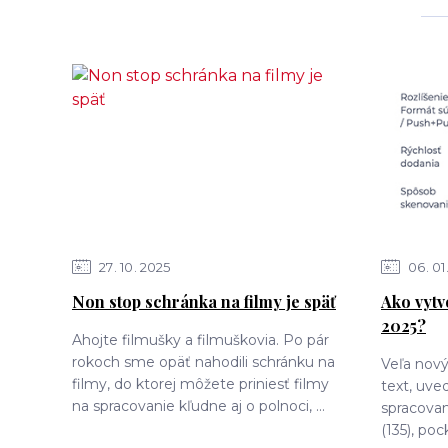
27
10
2025
06
01
Non stop schránka na filmy je späť
Ako vytv
2025?
Ahojte filmušky a filmuškovia. Po pár
rokoch sme opäť nahodili schránku na
Veľa nový
filmy, do ktorej môžete priniesť filmy
text, uv
na spracovanie kľudne aj o polnoci, ...
spracovani
(135), pock