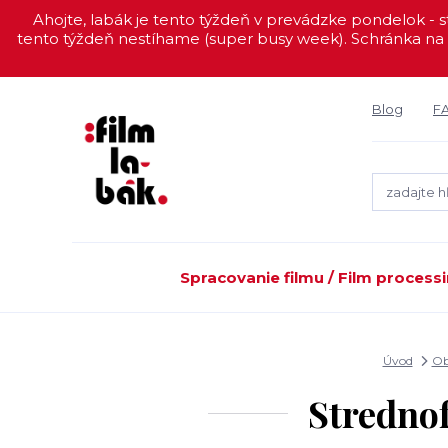
Ahojte, labák je tento týždeň v prevádzke pondelok - st
tento týždeň nestíhame (super busy week). Schránka na 
Blog
F
Spracovanie filmu / Film process
Úvod
Ob
Stredno