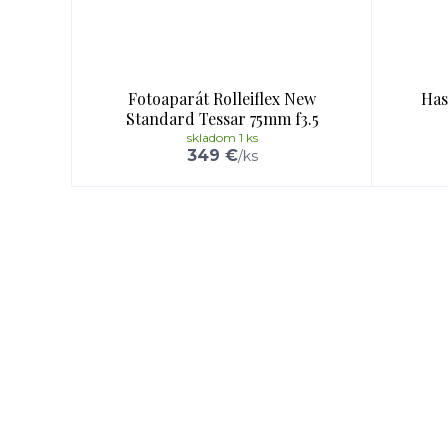
Fotoaparát Rolleiflex New
Has
Standard Tessar 75mm f3.5
skladom 1 ks
349 €
/
ks