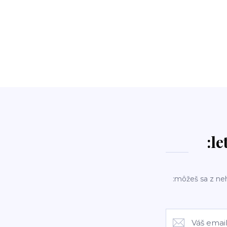
:le
:môžeš sa z ne