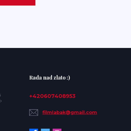
Rada nad zlato :)
i
+420607408953
o
filmlabak@gmail.com