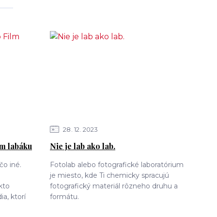
28
12
2023
lm labáku
Nie je lab ako lab.
čo iné.
Fotolab alebo fotografické laboratórium
je miesto, kde Ti chemicky spracujú
kto
fotografický materiál rôzneho druhu a
ia, ktorí
formátu.