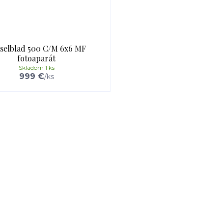
selblad 500 C/M 6x6 MF
fotoaparát
Skladom 1 ks
999 €
/
ks