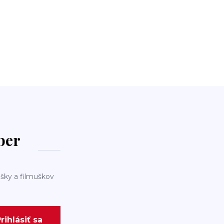
dber
šky a filmuškov
rihlásiť sa