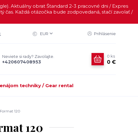
ogle). Aktuálny obrat Štandard 2-3 pracovné dni / Expres
ý čas. Každá otázočka bude zodpovedaná, stačí zavolať /
c
EUR
Prihlásenie
0
ks
Neviete si rady? Zavolajte.
0 €
+420607408953
enájom techniky / Gear rental
 Format 120
rmat 120