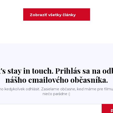
Zobraziť všetky články
t's stay in touch. Prihlás sa na o
nášho emailového občasníka.
ho kedykoľvek odhlásiť. Zasielame občasne, keď máme pre filmu
niečo parádne (:
P