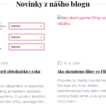
Novinky z nášho blogu
2025
10
12
2024
oriť objednávku v roku
Ako skenujeme filmy vo Fi
Poznáte to. Každý má rád nie
Sto ľudí, sto chutí. Niekto
ch zákazníkov si neprečíta
uprednostňuje čistý sken, nie
edený pri každom spôsobe
coolový biely rámik...a sú aj ľud
a filmu. Či už ide o kinofilm
chcú mať c...
et film (110), cartridge film ...