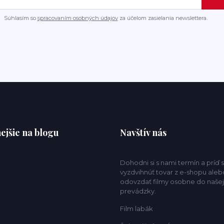
Súhlasím so
spracovaním osobných údajov
za účelom zasielania newslettera.
ejšie na blogu
Navštív nás
Dohodni si s nami termín a príď s
vyzdvihnúť tovar z e-shopu aleb
odovzdať filmy osobne do našej
prevádzky.
Film labák