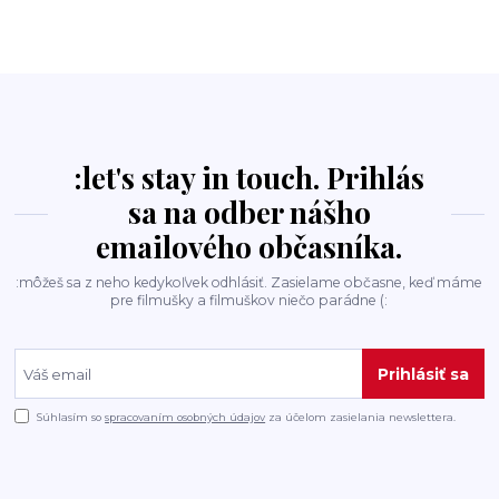
:let's stay in touch. Prihlás
sa na odber nášho
emailového občasníka.
:môžeš sa z neho kedykoľvek odhlásiť. Zasielame občasne, keď máme
pre filmušky a filmuškov niečo parádne (:
Prihlásiť sa
Súhlasím so
spracovaním osobných údajov
za účelom zasielania newslettera.