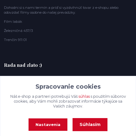
Dohodni si s nami termín a príď si vyzdvihnúť tovar z e-shopu alebo
odovzdať filmy osobne do našej prevádzky.
Film labák
Železničná 457/3
Trenčín 911 01
Rada nad zlato :)
+420607408953
Spracovanie cookies
filmlabak@gmail.com
Náš e-shop a partneri potrebujú Váš
súhlas
s použitím súborov
cookies, aby Vám mohli zobrazovať informácie týkajúce sa
Vašich záujmov.
Súhlasím
Nastavenia