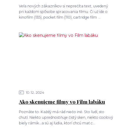
Veľa nových zákazníkov si neprečíta text, uvedený
pri každom spôsobe spracovania filmu. Či už ide o
kinofilm (135), pocket film (110), cartridge film ...
10
12
2024
Ako skenujeme filmy vo Film labáku
Poznáte to. Každý má rád niečo iné. Sto ľudí, sto
chutí. Niekto uprednostňuje čistý sken, niekto coolový
biely rámik...a sú aj ľudia, ktorí chcú mať c...