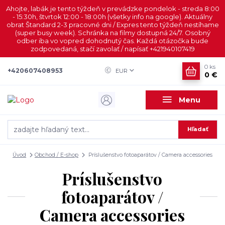
Ahojte, labák je tento týždeň v prevádzke pondelok - streda 8:00
- 15:30h, štvrtok 12:00 - 18:00h (všetky info na google). Aktuálny
obrat Štandard 2-3 pracovné dni / Expres tento týždeň nestíhame
(super busy week). Schránka na filmy dostupná 24/7. Osobný
odber iba vo vopred dohodnutý čas. Každá otázočka bude
zodpovedaná, stačí zavolať / napísať +421940107419
0
ks
+420607408953
EUR
0 €
Menu
Hľadať
Úvod
Obchod / E-shop
Príslušenstvo fotoaparátov / Camera accessories
Príslušenstvo
fotoaparátov /
Camera accessories