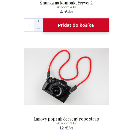
Šnúrka na kompakt červená
skladom 4 ks
4 €
/
ks
Pridať do košíka
Lanový popruh červený rope strap
skladom 2 ks
12 €
/
ks