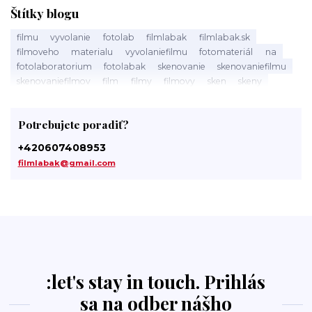
Štítky blogu
filmu
vyvolanie
fotolab
filmlabak
filmlabak.sk
filmoveho
materialu
vyvolaniefilmu
fotomateriál
na
fotolaboratorium
fotolabak
skenovanie
skenovaniefilmu
skenovaniefilmov
film
filmy
filmovy
sken
skeny
filmlabak.cz
skenovani
skenovanifilmu
spracovanie
filmů
filmov
pristup
tmavá
komora
darkroom
Potrebujete poradiť?
svetlocitlivý
slovensku
fotolaby
labak
photo
laboratory
photolab
minilab
minilaby
foto
+420607408953
fotosluzba
digitalizacia
digitalizaciafilmu
filmlabak@gmail.com
digitalizaciafilmov
material
kinofilm
135film
35mm
35mmfilm
:let's stay in touch. Prihlás
sa na odber nášho