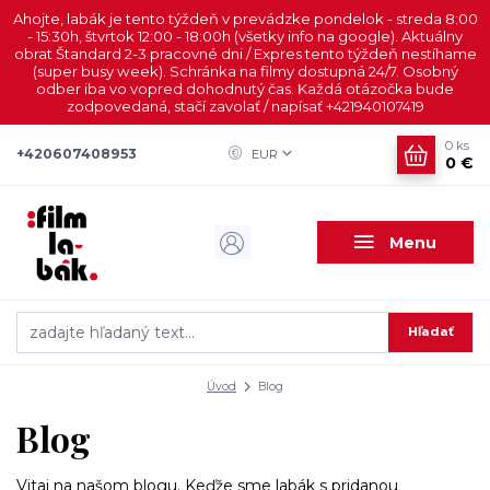
Ahojte, labák je tento týždeň v prevádzke pondelok - streda 8:00
- 15:30h, štvrtok 12:00 - 18:00h (všetky info na google). Aktuálny
obrat Štandard 2-3 pracovné dni / Expres tento týždeň nestíhame
(super busy week). Schránka na filmy dostupná 24/7. Osobný
odber iba vo vopred dohodnutý čas. Každá otázočka bude
zodpovedaná, stačí zavolať / napísať +421940107419
0
ks
+420607408953
EUR
0 €
Menu
Hľadať
Úvod
Blog
Blog
Vitaj na našom blogu. Keďže sme labák s pridanou