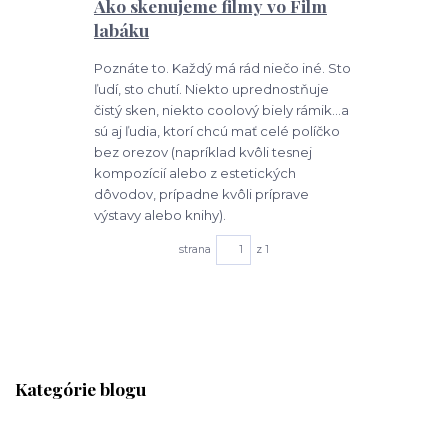
Ako skenujeme filmy vo Film
labáku
Poznáte to. Každý má rád niečo iné. Sto
ľudí, sto chutí. Niekto uprednostňuje
čistý sken, niekto coolový biely rámik...a
sú aj ľudia, ktorí chcú mať celé políčko
bez orezov (napríklad kvôli tesnej
kompozícií alebo z estetických
dôvodov, prípadne kvôli príprave
výstavy alebo knihy).
strana
z 1
Kategórie blogu