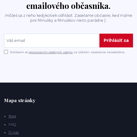
emailového občasníka.
:môžeš sa z neho kedykoľvek odhlásiť. Zasielame občasne, keď máme
pre filmušky a filmuškov niečo parádne (:
Prihlásiť sa
Súhlasím so
spracovaním osobných údajov
za účelom zasielania newslettera.
Mapa stránky
Blog
FAQ
O nás