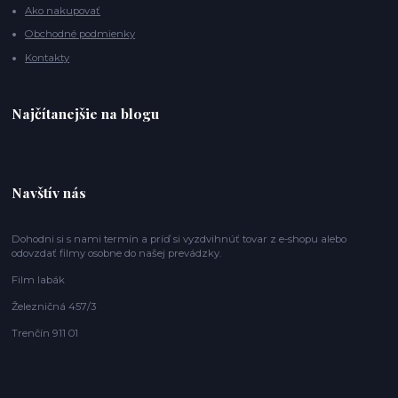
Ako nakupovať
Obchodné podmienky
Kontakty
Najčítanejšie na blogu
Navštív nás
Dohodni si s nami termín a príď si vyzdvihnúť tovar z e-shopu alebo
odovzdať filmy osobne do našej prevádzky.
Film labák
Železničná 457/3
Trenčín 911 01