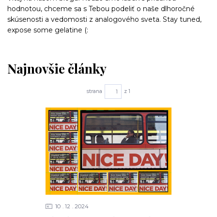
hodnotou, chceme sa s Tebou podeliť o naše dlhoročné
skúsenosti a vedomosti z analogového sveta. Stay tuned,
expose some gelatine (:
Najnovšie články
strana
z 1
10
12
2024