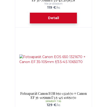
EF 35-70mm f/3.5-4.5 2038378
Nie je skladom
119 €
/
ks
Detail
Fotoaparát Canon EOS 650 1321670 + Canon
EF 35-105mm f/3.5-4.5 1065070
skladom 1 ks
129 €
/
ks