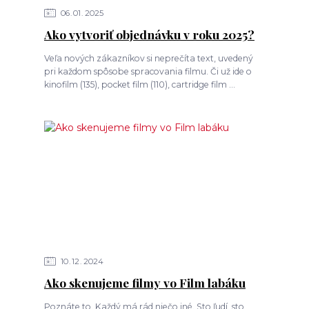
06
01
2025
Ako vytvoriť objednávku v roku 2025?
Veľa nových zákazníkov si neprečíta text, uvedený
pri každom spôsobe spracovania filmu. Či už ide o
kinofilm (135), pocket film (110), cartridge film ...
10
12
2024
Ako skenujeme filmy vo Film labáku
Poznáte to. Každý má rád niečo iné. Sto ľudí, sto