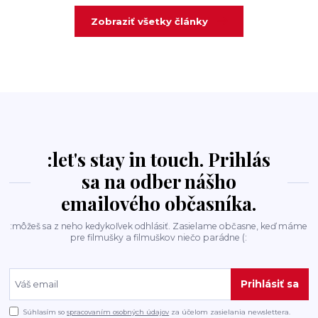
Zobraziť všetky články
:let's stay in touch. Prihlás
sa na odber nášho
emailového občasníka.
:môžeš sa z neho kedykoľvek odhlásiť. Zasielame občasne, keď máme
pre filmušky a filmuškov niečo parádne (:
Prihlásiť sa
Súhlasím so
spracovaním osobných údajov
za účelom zasielania newslettera.