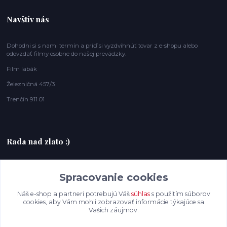
Navštív nás
Dohodni si s nami termín a príď si vyzdvihnúť tovar z e-shopu alebo
odovzdať filmy osobne do našej prevádzky.
Film labák
Železničná 457/3
Trenčín 911 01
Rada nad zlato :)
+420607408953
Spracovanie cookies
filmlabak@gmail.com
Náš e-shop a partneri potrebujú Váš
súhlas
s použitím súborov
cookies, aby Vám mohli zobrazovať informácie týkajúce sa
Vašich záujmov.