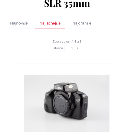
SLR 35mm
Najnovšie
Najlacnejšie
Najdrahšie
Zobrazujem 1-3 z 3
strana
z 1