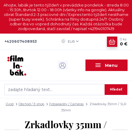
Ahojte, labák je tento týždeň v prevádzke pondelok - streda 8:00
- 15:30h, štvrtok 12:00 - 18:00h (všetky info na google). Aktuálny
obrat Štandard 2-3 pracovné dni / Expres tento týždeň nestíhame
(super busy week). Schránka na filmy dostupná 24/7. Osobný
odber iba vo vopred dohodnutý čas. Každá otázočka bude
zodpovedaná, stačí zavolať / napísať +421940107419
0
ks
+420607408953
EUR
0 €
Menu
Hľadať
Úvod
Obchod / E-shop
Fotoaparáty / Cameras
Zrkadlovky 35mm / SLR
35mm
Zrkadlovky 35mm /