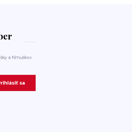
dber
šky a filmuškov
rihlásiť sa