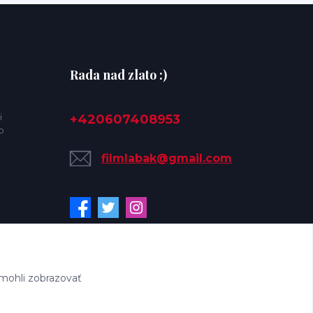
Rada nad zlato :)
i
+420607408953
o
filmlabak@gmail.com
mohli zobrazovať