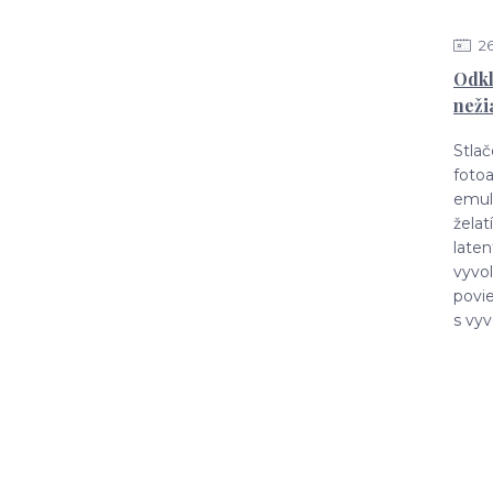
2
Odkl
neži
Stla
fotoa
emulz
žela
laten
vyvol
povi
s vy