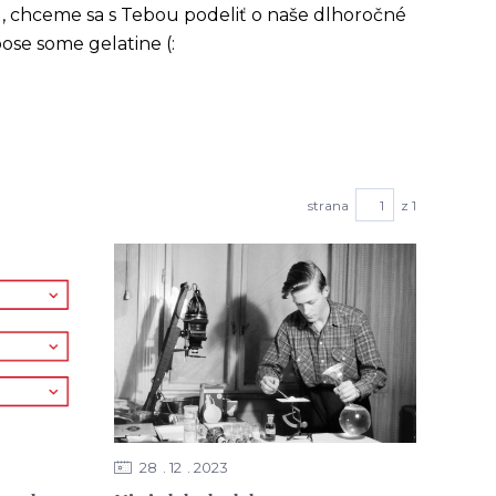
, chceme sa s Tebou podeliť o naše dlhoročné
ose some gelatine (:
strana
z 1
28
12
2023