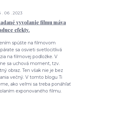
6
06
2023
adané vyvolanie filmu máva
aduce efekty.
čením spúšte na filmovom
párate sa osvieti svetlocitlivá
ia na filmovej podložke. V
tíne sa uchová moment, tzv.
tný obraz. Ten však nie je bez
ania večný. V tomto blogu Ti
eme, ako veľmi sa treba ponáhľať
volaním exponovaného filmu.