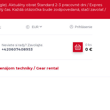
ogle). Aktuálny obrat Štandard 2-3 pracovné dni / Expres
ý čas. Každá otázočka bude zodpovedaná, stačí zavolať /
c
EUR
Prihlásenie
0
ks
Neviete si rady? Zavolajte.
0 €
+420607408953
enájom techniky / Gear rental