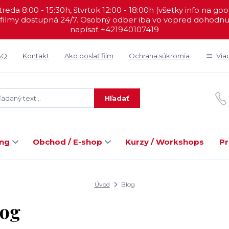
reda 8:00 - 15:30h, štvrtok 12:00 - 18:00h (všetky info na go
filmy dostupná 24/7. Osobný odber iba vo vopred dohodnut
napísať +421940107419
AQ
Kontakt
Ako poslať film
Ochrana súkromia
Via
Hľadať
ing
Obchod / E-shop
Kurzy / Workshops
Pr
Úvod
Blog
log