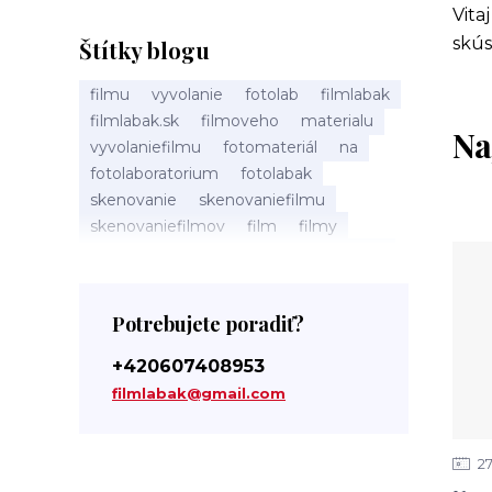
Vita
skús
Štítky blogu
filmu
vyvolanie
fotolab
filmlabak
filmlabak.sk
filmoveho
materialu
Na
vyvolaniefilmu
fotomateriál
na
fotolaboratorium
fotolabak
skenovanie
skenovaniefilmu
skenovaniefilmov
film
filmy
filmovy
sken
skeny
filmlabak.cz
skenovani
skenovanifilmu
spracovanie
filmů
filmov
pristup
Potrebujete poradiť?
tmavá
komora
darkroom
svetlocitlivý
slovensku
fotolaby
+420607408953
labak
photo
laboratory
photolab
filmlabak@gmail.com
minilab
minilaby
foto
fotosluzba
digitalizacia
digitalizaciafilmu
digitalizaciafilmov
material
kinofilm
2
135film
35mm
35mmfilm