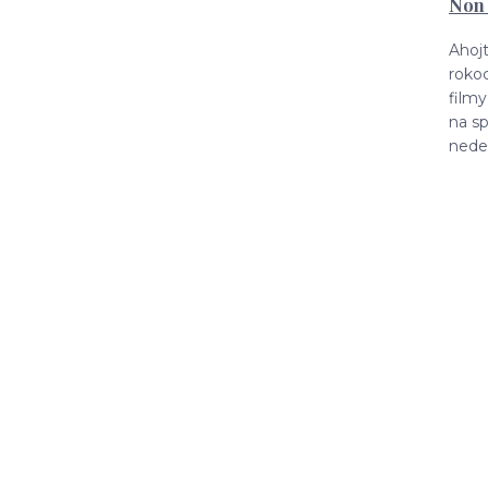
Non 
Ahojt
roko
filmy
na sp
nedeľ