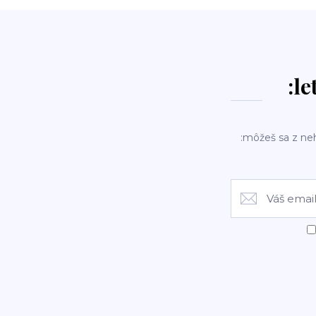
:le
:môžeš sa z ne