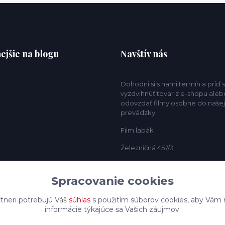
ejšie na blogu
Navštív nás
Dohodni si s nami termín a príď s
vyzdvihnúť tovar z e-shopu aleb
odovzdať filmy osobne do našej
prevádzky.
Film labák
Železničná 457/3
Trenčín 911 01
Spracovanie cookies
tneri potrebujú Váš
súhlas
s použitím súborov cookies, aby Vám 
informácie týkajúce sa Vašich záujmov.