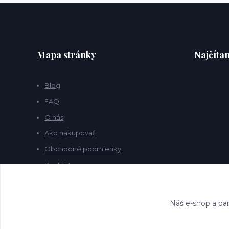
Mapa stránky
Najčítan
Blog
FAQ
O nás
Ako nakupovať
Obchodné podmienky
Kontakty
Náš e-shop a par