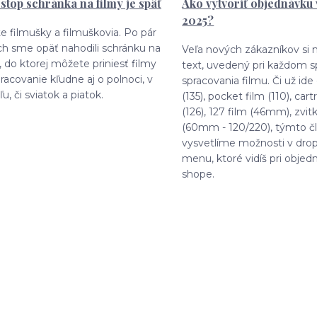
stop schránka na filmy je späť
Ako vytvoriť objednávku 
2025?
e filmušky a filmuškovia. Po pár
ch sme opäť nahodili schránku na
Veľa nových zákazníkov si 
, do ktorej môžete priniesť filmy
text, uvedený pri každom 
racovanie kľudne aj o polnoci, v
spracovania filmu. Či už ide
u, či sviatok a piatok.
(135), pocket film (110), cart
(126), 127 film (46mm), zvit
(60mm - 120/220), týmto č
vysvetlíme možnosti v dro
menu, ktoré vidíš pri objed
shope.