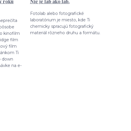
v roku
Nie je lab ako lab.
Fotolab alebo fotografické
laboratórium je miesto, kde Ti
neprečíta
chemicky spracujú fotografický
spôsobe
materiál rôzneho druhu a formátu.
 o kinofilm
ridge film
kový film
lánkom Ti
p down
návke na e-