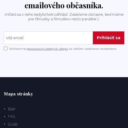
emailového občasníka.
:môžeš sa z neho kedykoľvek odhlásiť. Zasielame občasne, keď máme
pre filmušky a filmuškov niečo parádne (:
Prihlásiť sa
Súhlasím so
spracovaním osobných údajov
za účelom zasielania newslettera.
Mapa stránky
Blog
FAQ
O nás