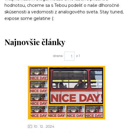
hodnotou, chceme sa s Tebou podeliť o naše dlhoročné
skúsenosti a vedomosti z analogového sveta. Stay tuned,
expose some gelatine (:
Najnovšie články
strana
z 1
10
12
2024