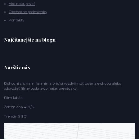
Ako nakupovať
Obchodné podmienky
Kontakty
Najčítanejšie na blogu
Navštív nás
Dohodni si s nami termín a príď si vyzdvihnúť tovar z e-shopu alebo
odovzdať filmy osobne do našej prevádzky.
Film labák
Železničná 457/3
Trenčín 911 01