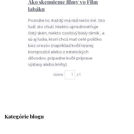
Ako skenujeme filmy vo Film
labáku
Poznáte to. Každý má rád niečo iné. Sto
ľudí, sto chutí. Niekto uprednostňuje
čistý sken, niekto coolový biely rámik...a
sú aj ľudia, ktorí chcú mať celé políčko
bez orezov (napríklad kvôli tesnej
kompozícií alebo z estetických
dôvodov, prípadne kvôli príprave
výstavy alebo knihy).
strana
z 1
Kategórie blogu