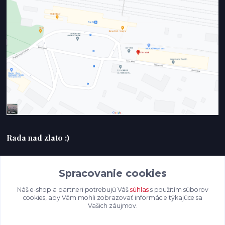
Rada nad zlato :)
+420607408953
Spracovanie cookies
filmlabak@gmail.com
Náš e-shop a partneri potrebujú Váš
súhlas
s použitím súborov
cookies, aby Vám mohli zobrazovať informácie týkajúce sa
Vašich záujmov.