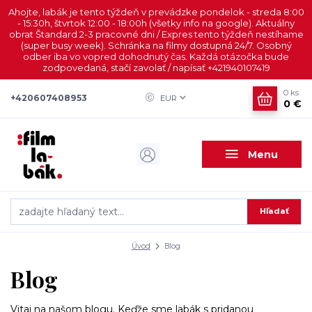
Ahojte, labák je tento týždeň v prevádzke pondelok - streda 8:00
- 15:30h, štvrtok 12:00 - 18:00h (všetky info na google). Aktuálny
obrat Štandard 2-3 pracovné dni / Expres tento týždeň nestíhame
(super busy week). Schránka na filmy dostupná 24/7. Osobný
odber iba vo vopred dohodnutý čas. Každá otázočka bude
zodpovedaná, stačí zavolať / napísať +421940107419
0
ks
+420607408953
EUR
0 €
Menu
Hľadať
Úvod
Blog
Blog
Vitaj na našom blogu. Keďže sme labák s pridanou