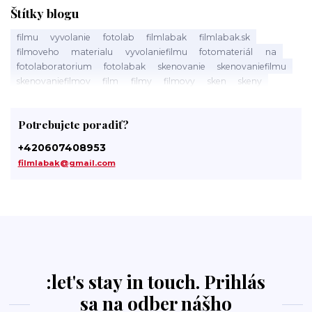
Štítky blogu
filmu
vyvolanie
fotolab
filmlabak
filmlabak.sk
filmoveho
materialu
vyvolaniefilmu
fotomateriál
na
fotolaboratorium
fotolabak
skenovanie
skenovaniefilmu
skenovaniefilmov
film
filmy
filmovy
sken
skeny
filmlabak.cz
skenovani
skenovanifilmu
spracovanie
filmů
filmov
pristup
tmavá
komora
darkroom
Potrebujete poradiť?
svetlocitlivý
slovensku
fotolaby
labak
photo
laboratory
photolab
minilab
minilaby
foto
+420607408953
fotosluzba
digitalizacia
digitalizaciafilmu
filmlabak@gmail.com
digitalizaciafilmov
material
kinofilm
135film
35mm
35mmfilm
:let's stay in touch. Prihlás
sa na odber nášho