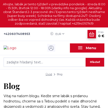
Ahojte, labák je tento týždeň v prevádzke pondelok - streda 8:00
- 15:30h, štvrtok 12:00 - 18:00h (všetky info na google). Aktuálny
obrat Štandard 2-3 pracovné dni / Expres tento týždeň nestíhame
(super busy week). Schránka na filmy dostupná 24/7. Osobný
odber iba vo vopred dohodnutý čas. Každá otázočka bude
zodpovedaná, stačí zavolať / napísať +421940107419
0
ks
+420607408953
EUR
0 €
Menu
Hľadať
Úvod
Blog
Blog
Vitaj na našom blogu. Keďže sme labák s pridanou
hodnotou, chceme sa s Tebou podeliť o naše dlhoročné
skúsenosti a vedomosti z analogového sveta. Stay tuned,