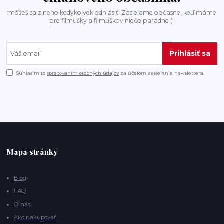
:môžeš sa z neho kedykoľvek odhlásiť. Zasielame občasne, keď máme
pre filmušky a filmuškov niečo parádne (:
Prihlásiť sa
Súhlasím so
spracovaním osobných údajov
za účelom zasielania newslettera.
Mapa stránky
Blog
FAQ
O nás
Ako nakupovať