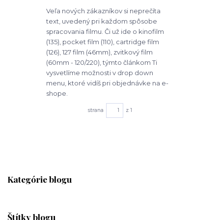
Veľa nových zákazníkov si neprečíta
text, uvedený pri každom spôsobe
spracovania filmu. Či už ide o kinofilm
(135), pocket film (110), cartridge film
(126), 127 film (46mm), zvitkový film
(60mm - 120/220), týmto článkom Ti
vysvetlíme možnosti v drop down
menu, ktoré vidíš pri objednávke na e-
shope.
strana
z 1
Kategórie blogu
Štítky blogu