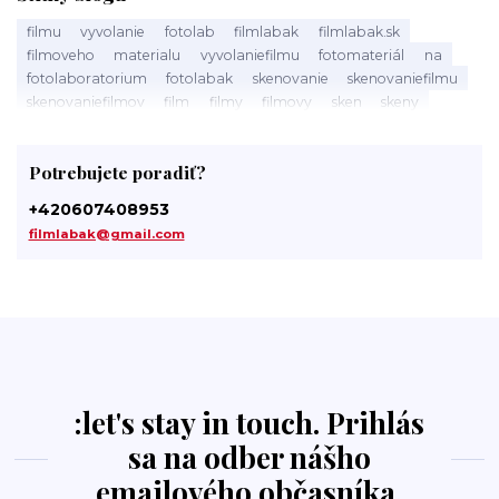
filmu
vyvolanie
fotolab
filmlabak
filmlabak.sk
filmoveho
materialu
vyvolaniefilmu
fotomateriál
na
fotolaboratorium
fotolabak
skenovanie
skenovaniefilmu
skenovaniefilmov
film
filmy
filmovy
sken
skeny
filmlabak.cz
skenovani
skenovanifilmu
spracovanie
filmů
filmov
pristup
tmavá
komora
darkroom
Potrebujete poradiť?
svetlocitlivý
slovensku
fotolaby
labak
photo
laboratory
photolab
minilab
minilaby
foto
+420607408953
fotosluzba
digitalizacia
digitalizaciafilmu
filmlabak@gmail.com
digitalizaciafilmov
material
kinofilm
135film
35mm
35mmfilm
:let's stay in touch. Prihlás
sa na odber nášho
emailového občasníka.