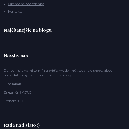
Obchodné podmienky
Kontakty
Najčítanejšie na blogu
Navštív nás
Dohodni si s nami termín a príď si vyzdvihnúť tovar z e-shopu alebo
odovzdať filmy osobne do našej prevádzky.
Film labák
Železničná 457/3
Trenčín 911 01
Rada nad zlato :)