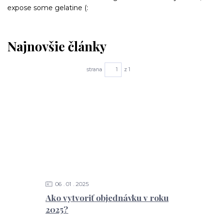
expose some gelatine (:
Najnovšie články
strana
z 1
06
01
2025
Ako vytvoriť objednávku v roku
2025?