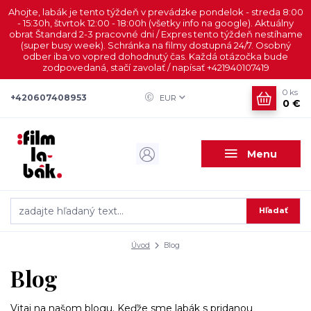
Ahojte, labák je tento týždeň v prevádzke pondelok - streda 8:00
- 15:30h, štvrtok 12:00 - 18:00h (všetky info na google). Aktuálny
obrat Štandard 2-3 pracovné dni / Expres tento týždeň nestíhame
(super busy week). Schránka na filmy dostupná 24/7. Osobný
odber iba vo vopred dohodnutý čas. Každá otázočka bude
zodpovedaná, stačí zavolať / napísať +421940107419
0
ks
+420607408953
EUR
0 €
Menu
Hľadať
Úvod
Blog
Blog
Vitaj na našom blogu. Keďže sme labák s pridanou