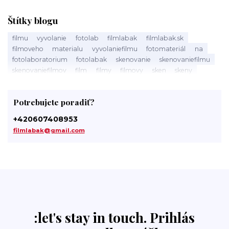
Štítky blogu
filmu
vyvolanie
fotolab
filmlabak
filmlabak.sk
filmoveho
materialu
vyvolaniefilmu
fotomateriál
na
fotolaboratorium
fotolabak
skenovanie
skenovaniefilmu
skenovaniefilmov
film
filmy
filmovy
sken
skeny
filmlabak.cz
skenovani
skenovanifilmu
spracovanie
filmů
filmov
pristup
tmavá
komora
darkroom
Potrebujete poradiť?
svetlocitlivý
slovensku
fotolaby
labak
photo
laboratory
photolab
minilab
minilaby
foto
+420607408953
fotosluzba
digitalizacia
digitalizaciafilmu
filmlabak@gmail.com
digitalizaciafilmov
material
kinofilm
135film
35mm
35mmfilm
:let's stay in touch. Prihlás