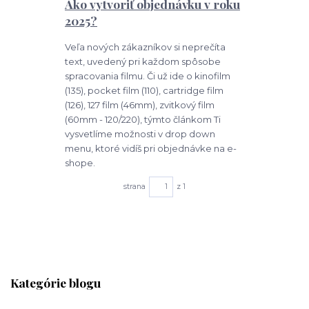
Ako vytvoriť objednávku v roku
2025?
Veľa nových zákazníkov si neprečíta
text, uvedený pri každom spôsobe
spracovania filmu. Či už ide o kinofilm
(135), pocket film (110), cartridge film
(126), 127 film (46mm), zvitkový film
(60mm - 120/220), týmto článkom Ti
vysvetlíme možnosti v drop down
menu, ktoré vidíš pri objednávke na e-
shope.
strana
z 1
Kategórie blogu