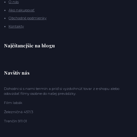
O nás
Ako nakupovať
Obchodné podmienky
Kontakty
Najčítanejšie na blogu
Navštív nás
Dohodni si s nami termín a príď si vyzdvihnúť tovar z e-shopu alebo
odovzdať filmy osobne do našej prevádzky.
Film labák
Železničná 457/3
Trenčín 911 01