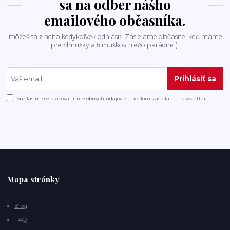
sa na odber nášho
emailového občasníka.
:môžeš sa z neho kedykoľvek odhlásiť. Zasielame občasne, keď máme
pre filmušky a filmuškov niečo parádne (:
Prihlásiť sa
Súhlasím so
spracovaním osobných údajov
za účelom zasielania newslettera.
Mapa stránky
Blog
FAQ