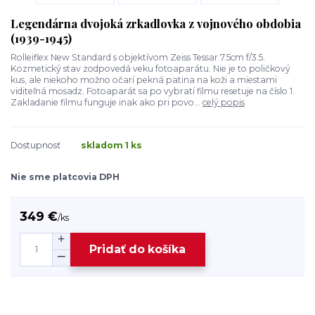
Legendárna dvojoká zrkadlovka z vojnového obdobia
(1939-1945)
Rolleiflex New Standard s objektívom Zeiss Tessar 7.5cm f/3.5.
Kozmetický stav zodpovedá veku fotoaparátu. Nie je to poličkový
kus, ale niekoho možno očarí pekná patina na koži a miestami
viditeľná mosadz. Fotoaparát sa po vybratí filmu resetuje na číslo 1.
Zakladanie filmu funguje inak ako pri povo...
celý popis
Dostupnosť
skladom 1 ks
Nie sme platcovia DPH
349 €
/
ks
Pridať do košíka