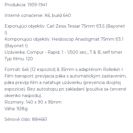
Produkcia: 1939-1941
Interné označenie: K6, build 640
Exponujúci objektív: Carl Zeiss Tessar 75mm f/3.5 (Bayonet
I)
Komponujúci objektív: Heidoscop Anastigmat 75mm f/3.1
(Bayonet I)
Uzávierka: Compur - Rapid, 1 - 1/500 sec., T & B, self timer
Typ filmu: 120
Formát: 6x6 (12 expozícií) & 35mm s adaptérom Rolleikin I
Film transport: prevíjacia páka s automatickým zastavením,
páka prevíja film a naťahuje uzávierku (prevencia dvojitej
expozície). Bez autostopu pri zakladaní (používa sa červené
okienko naspodu).
Rozmery: 140 x 90 x 95mm
Váha: 928g
Sériové číslo: 884661