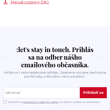
Manuál rozšírený ENG
:let's stay in touch. Prihlás
sa na odber nášho
emailového občasníka.
:môžeš sa z neho kedykoľvek odhlásiť. Zasielame občasne, keď máme
pre filmušky a filmuškov niečo parádne (:
Prihlásiť sa
Súhlasím so
spracovaním osobných údajov
za účelom zasielania newslettera.