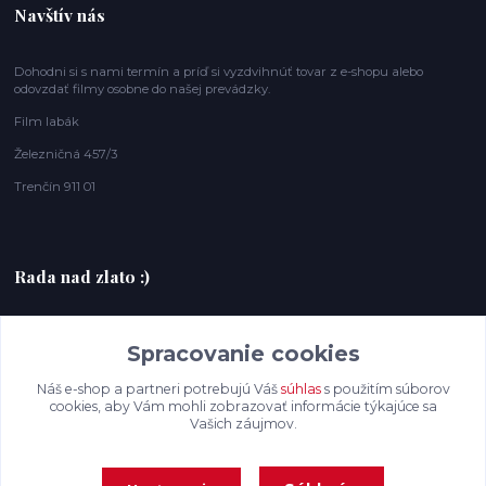
Navštív nás
Dohodni si s nami termín a príď si vyzdvihnúť tovar z e-shopu alebo
odovzdať filmy osobne do našej prevádzky.
Film labák
Železničná 457/3
Trenčín 911 01
Rada nad zlato :)
+420607408953
Spracovanie cookies
filmlabak@gmail.com
Náš e-shop a partneri potrebujú Váš
súhlas
s použitím súborov
cookies, aby Vám mohli zobrazovať informácie týkajúce sa
Vašich záujmov.