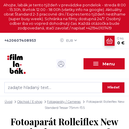
Ahojte, labák je tento týždeň v prevádzke pondelok - streda 8:00
- 15:30h, štvrtok 12:00 - 18:00h (všetky info na google). Aktuálny
obrat Štandard 2-3 pracovné dni / Expres tento týždeň nestíhame
(super busy week). Schránka na filmy dostupná 24/7. Osobný
odber iba vo vopred dohodnutý čas. Každá otázočka bude
zodpovedaná, stačí zavolať / napísať +421940107419
0
ks
+420607408953
EUR
0 €
Menu
Hľadať
Úvod
Obchod / E-shop
Fotoaparáty / Cameras
Fotoaparát Rolleiflex New
Standard Tessar 75mm f3.5
Fotoaparát Rolleiflex New