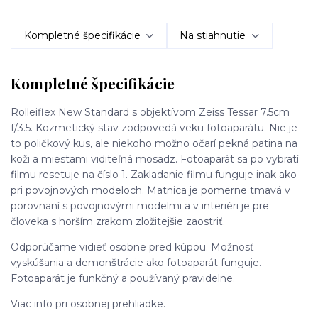
Kompletné špecifikácie
Na stiahnutie
Kompletné špecifikácie
Rolleiflex New Standard s objektívom Zeiss Tessar 7.5cm
f/3.5. Kozmetický stav zodpovedá veku fotoaparátu. Nie je
to poličkový kus, ale niekoho možno očarí pekná patina na
koži a miestami viditeľná mosadz. Fotoaparát sa po vybratí
filmu resetuje na číslo 1. Zakladanie filmu funguje inak ako
pri povojnových modeloch. Matnica je pomerne tmavá v
porovnaní s povojnovými modelmi a v interiéri je pre
človeka s horším zrakom zložitejšie zaostriť.
Odporúčame vidieť osobne pred kúpou. Možnosť
vyskúšania a demonštrácie ako fotoaparát funguje.
Fotoaparát je funkčný a používaný pravidelne.
Viac info pri osobnej prehliadke.