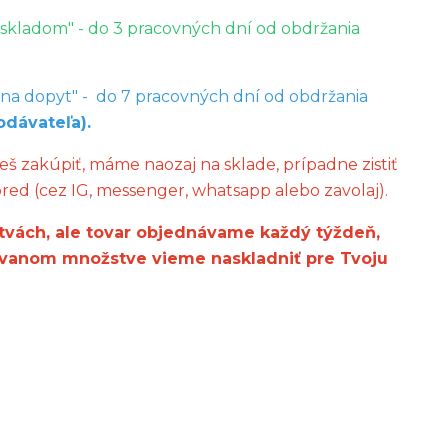
skladom" - do 3 pracovných dní od obdržania
na dopyt" - do 7 pracovných dní od obdržania
odávateľa).
ánuješ zakúpiť, máme naozaj na sklade, prípadne zistiť
ed (cez IG, messenger, whatsapp alebo zavolaj).
vách, ale tovar objednávame každý týždeň,
adovanom množstve vieme naskladniť pre Tvoju