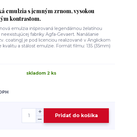
ická emulzia s jemným zrnom, vysokou
ným kontrastom.
-nová emulzia inšpirovaná legendárnou želatínou
neexistujúcej fabriky Agfa-Gevaert. Nanášanie
v. coating) je pod licenciou realizované v Anglickom
e kvalitu a stálosť emulzie. Formát filmu: 135 (35mm)
skladom 2 ks
 DPH
Pridať do košíka