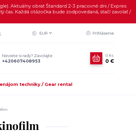
ogle). Aktuálny obrat Štandard 2-3 pracovné dni / Expres
ý čas. Každá otázočka bude zodpovedaná, stačí zavolať /
c
EUR
Prihlásenie
0
ks
Neviete si rady? Zavolajte.
0 €
+420607408953
enájom techniky / Gear rental
ofilm
kinofilm