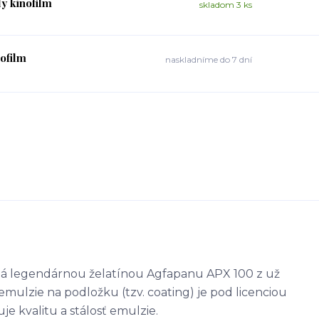
y kinofilm
skladom 3 ks
nofilm
naskladníme do 7 dní
vaná legendárnou želatínou Agfapanu APX 100 z už
emulzie na podložku (tzv. coating) je pod licenciou
je kvalitu a stálosť emulzie.