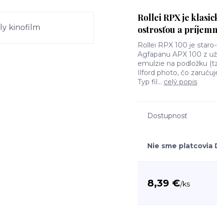
Rollei RPX je klas
ostrosťou a príjem
Rollei RPX 100 je staro
Agfapanu APX 100 z už 
emulzie na podložku (tz
Ilford photo, čo zaručuj
Typ fil...
celý popis
Dostupnosť
Nie sme platcovia
8,39 €
/
ks