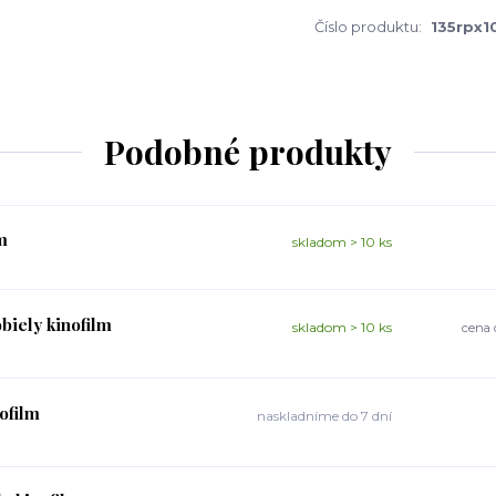
Číslo produktu:
135rpx1
Podobné produkty
m
skladom > 10 ks
biely kinofilm
skladom > 10 ks
cena 
ofilm
naskladníme do 7 dní