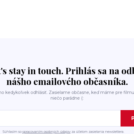
t's stay in touch. Prihlás sa na o
nášho emailového občasníka.
ho kedykoľvek odhlásiť. Zasielame občasne, keď máme pre filmu
niečo parádne (:
P
Súhlasím so
spracovaním osobných údajov
za účelom zasielania newslettera.