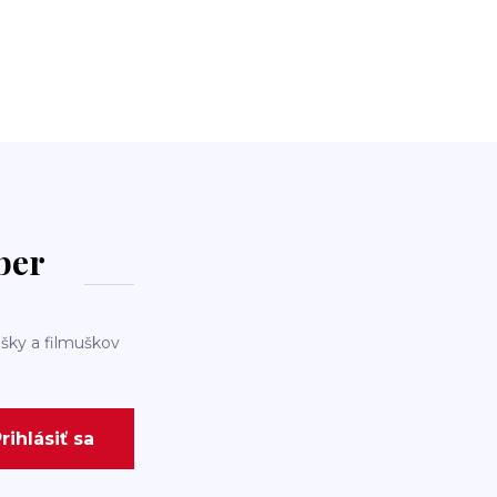
dber
šky a filmuškov
rihlásiť sa