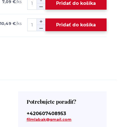
7,09 €
/
ks
Pridať do košíka
10,49 €
/
ks
Pridať do košíka
Potrebujete poradiť?
+420607408953
filmlabak@gmail.com