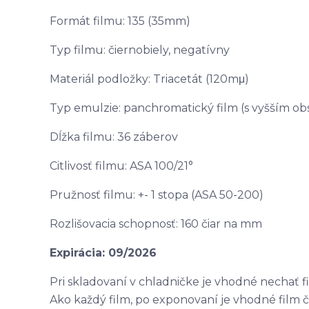
Formát filmu: 135 (35mm)
Typ filmu: čiernobiely, negatívny
Materiál podložky: Triacetát (120mμ)
Typ emulzie: panchromatický film (s vyšším ob
Dĺžka filmu: 36 záberov
Citlivosť filmu: ASA 100/
21°
Pružnosť filmu: +- 1 stopa (ASA 50-200)
Rozlišovacia schopnosť: 160 čiar na mm
Expirácia: 09/2026
Pri skladovaní v chladničke je vhodné nechať f
Ako každý film, po exponovaní je vhodné film č