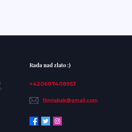
Rada nad zlato :)
i
+420607408953
o
filmlabak@gmail.com