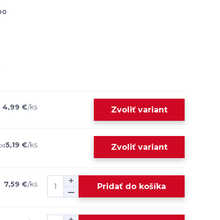
00
4,99 €
/
ks
Zvoliť variant
5,19 €
/
ks
od
Zvoliť variant
7,59 €
/
ks
Pridať do košíka