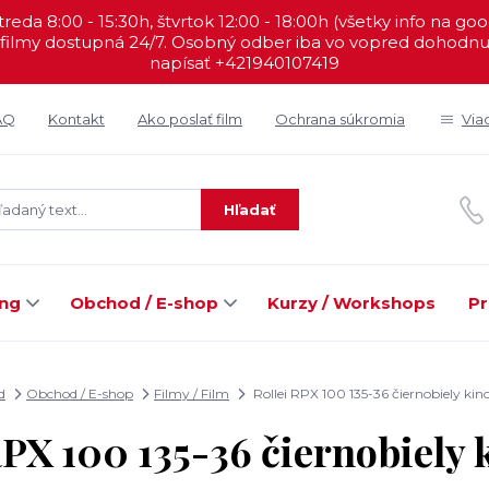
reda 8:00 - 15:30h, štvrtok 12:00 - 18:00h (všetky info na go
filmy dostupná 24/7. Osobný odber iba vo vopred dohodnut
napísať +421940107419
AQ
Kontakt
Ako poslať film
Ochrana súkromia
Via
Hľadať
ing
Obchod / E-shop
Kurzy / Workshops
Pr
d
Obchod / E-shop
Filmy / Film
Rollei RPX 100 135-36 čiernobiely kin
RPX 100 135-36 čiernobiely 