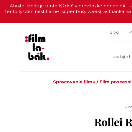
Ahojte, labák je tento týždeň v prevádzke pondelok - st
tento týždeň nestíhame (super busy week). Schránka na 
Blog
F
Spracovanie filmu / Film process
Úvo
Rollei 