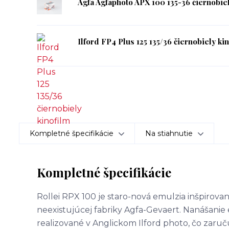
Agfa Agfaphoto APX 100 135-36 čiernobiel
Ilford FP4 Plus 125 135/36 čiernobiely ki
Kompletné špecifikácie
Na stiahnutie
Kompletné špecifikácie
Rollei RPX 100 je staro-nová emulzia inšpiro
neexistujúcej fabriky Agfa-Gevaert. Nanášanie 
realizované v Anglickom Ilford photo, čo zaruču