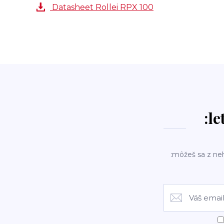
Datasheet Rollei RPX 100
:le
:môžeš sa z ne