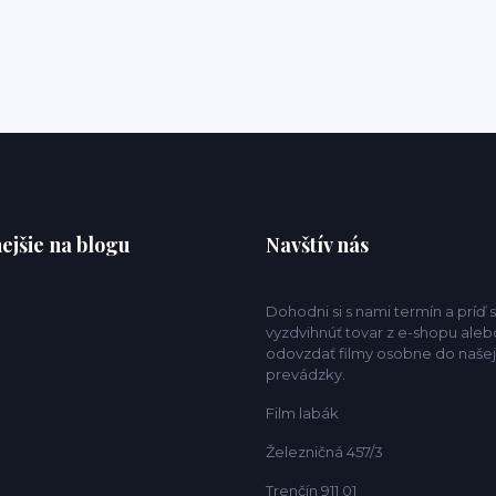
ejšie na blogu
Navštív nás
Dohodni si s nami termín a príď s
vyzdvihnúť tovar z e-shopu aleb
odovzdať filmy osobne do našej
prevádzky.
Film labák
Železničná 457/3
Trenčín 911 01