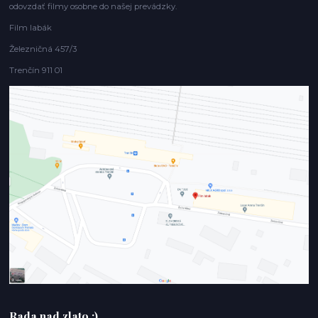
odovzdať filmy osobne do našej prevádzky.
Film labák
Železničná 457/3
Trenčín 911 01
Rada nad zlato :)