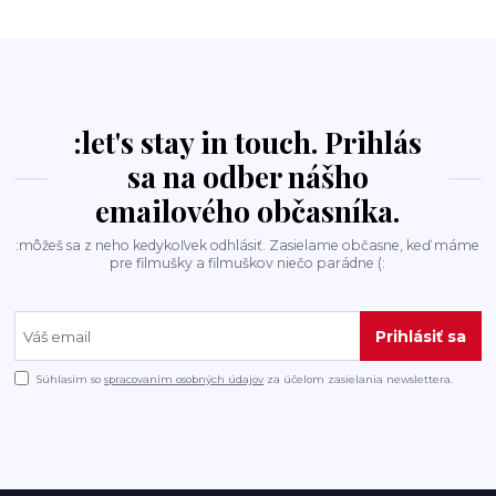
:let's stay in touch. Prihlás
sa na odber nášho
emailového občasníka.
:môžeš sa z neho kedykoľvek odhlásiť. Zasielame občasne, keď máme
pre filmušky a filmuškov niečo parádne (:
Prihlásiť sa
Súhlasím so
spracovaním osobných údajov
za účelom zasielania newslettera.