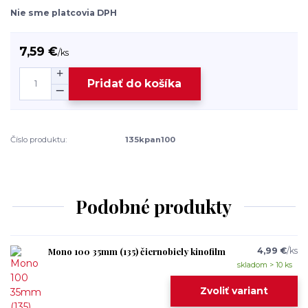
Nie sme platcovia DPH
7,59 €
/
ks
Pridať do košíka
Číslo produktu:
135kpan100
Podobné produkty
Mono 100 35mm (135) čiernobiely kinofilm
4,99 €
/
ks
skladom > 10 ks
Zvoliť variant