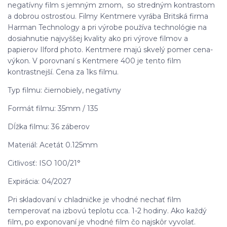
negatívny film s jemným zrnom, so stredným kontrastom
a dobrou ostrosťou. Filmy
Kentmere
vyrába Britská firma
Harman Technology a pri výrobe používa technológie na
dosiahnutie najvyššej kvality ako pri výrove filmov a
papierov Ilford photo.
Kentmere
majú skvelý pomer cena-
výkon. V porovnaní s Kentmere 400 je tento film
kontrastnejší. Cena za 1ks filmu.
Typ filmu: čiernobiely, negatívny
Formát filmu: 35mm / 135
Dĺžka filmu: 36 záberov
Materiál: Acetát 0.125mm
Citlivosť: ISO
100
/21°
Expirácia: 04/2027
Pri skladovaní v chladničke je vhodné nechať film
temperovať na izbovú teplotu cca. 1-2 hodiny. Ako každý
film, po exponovaní je vhodné film čo najskôr vyvolať.