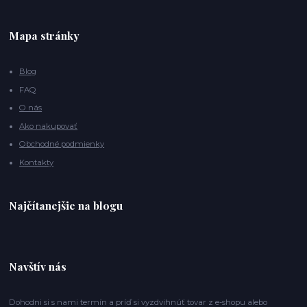
Mapa stránky
Blog
FAQ
O nás
Ako nakupovať
Obchodné podmienky
Kontakty
Najčítanejšie na blogu
Navštív nás
Dohodni si s nami termín a príď si vyzdvihnúť tovar z e-shopu alebo