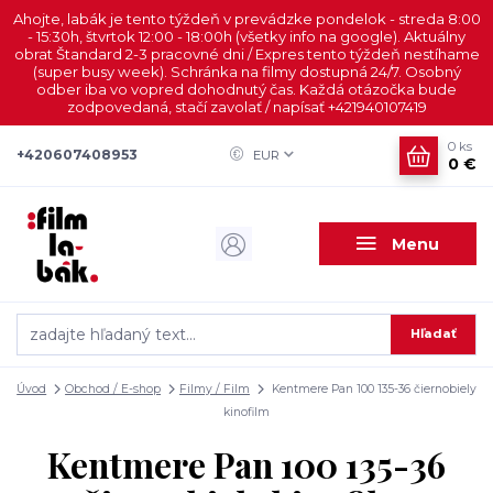
Ahojte, labák je tento týždeň v prevádzke pondelok - streda 8:00
- 15:30h, štvrtok 12:00 - 18:00h (všetky info na google). Aktuálny
obrat Štandard 2-3 pracovné dni / Expres tento týždeň nestíhame
(super busy week). Schránka na filmy dostupná 24/7. Osobný
odber iba vo vopred dohodnutý čas. Každá otázočka bude
zodpovedaná, stačí zavolať / napísať +421940107419
0
ks
+420607408953
EUR
0 €
Menu
Hľadať
Úvod
Obchod / E-shop
Filmy / Film
Kentmere Pan 100 135-36 čiernobiely
kinofilm
Kentmere Pan 100 135-36