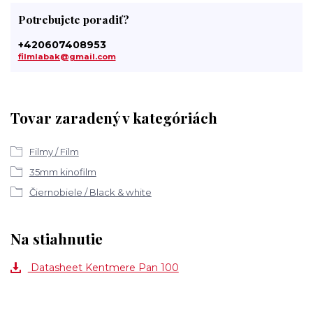
Potrebujete poradiť?
+420607408953
filmlabak@gmail.com
Tovar zaradený v kategóriách
Filmy / Film
35mm kinofilm
Čiernobiele / Black & white
Na stiahnutie
Datasheet Kentmere Pan 100