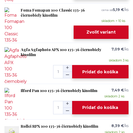
Foma Fomapan 100 Classic 135-36
5,19 €
/
ks
cena od
čiernobiely kinofilm
skladom > 10 ks
Zvoliť variant
Agfa Agfaphoto APX 100 135-36 čiernobiely
7,09 €
/
ks
kinofilm
skladom 3 ks
Pridať do košíka
Ilford Pan 100 135-36 čiernobiely kinofilm
7,49 €
/
ks
skladom 2 ks
Pridať do košíka
Rollei RPX 100 135-36 čiernobiely kinofilm
8,39 €
/
ks
skladom 2 ks