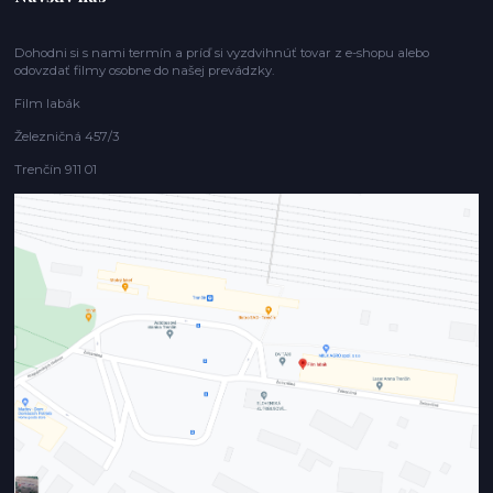
Dohodni si s nami termín a príď si vyzdvihnúť tovar z e-shopu alebo
odovzdať filmy osobne do našej prevádzky.
Film labák
Železničná 457/3
Trenčín 911 01