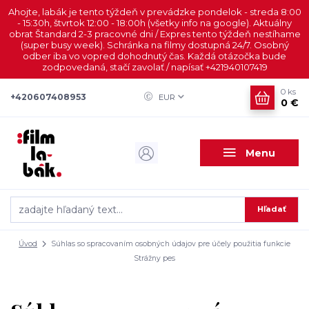
Ahojte, labák je tento týždeň v prevádzke pondelok - streda 8:00
- 15:30h, štvrtok 12:00 - 18:00h (všetky info na google). Aktuálny
obrat Štandard 2-3 pracovné dni / Expres tento týždeň nestíhame
(super busy week). Schránka na filmy dostupná 24/7. Osobný
odber iba vo vopred dohodnutý čas. Každá otázočka bude
zodpovedaná, stačí zavolať / napísať +421940107419
0
ks
+420607408953
EUR
0 €
Menu
Hľadať
Úvod
Súhlas so spracovaním osobných údajov pre účely použitia funkcie
Strážny pes