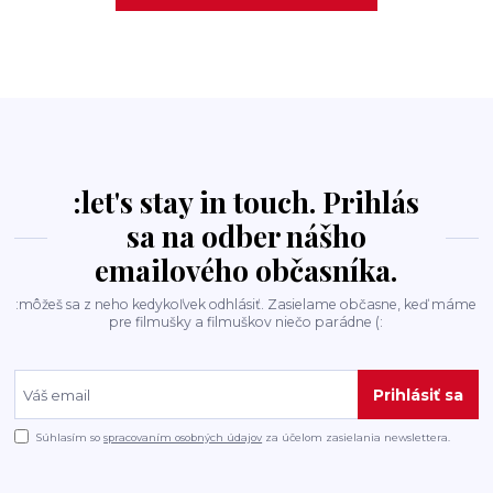
:let's stay in touch. Prihlás
sa na odber nášho
emailového občasníka.
:môžeš sa z neho kedykoľvek odhlásiť. Zasielame občasne, keď máme
pre filmušky a filmuškov niečo parádne (:
Prihlásiť sa
Súhlasím so
spracovaním osobných údajov
za účelom zasielania newslettera.