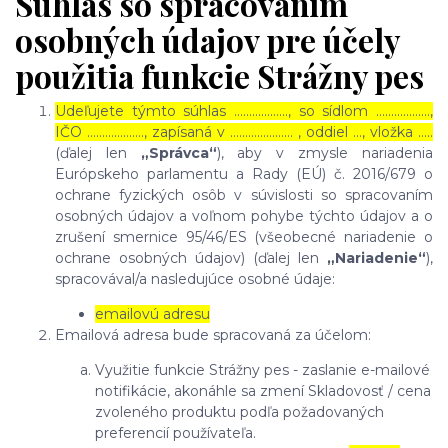
Súhlas so spracovaním
osobných údajov pre účely
použitia funkcie Strážny pes
Udeľujete týmto súhlas ……………..., so sídlom ………………,
IČO ………………., zapísaná v ………………… , oddiel …, vložka …..
(ďalej len
„Správca“
), aby v zmysle nariadenia
Európskeho parlamentu a Rady (EÚ) č. 2016/679 o
ochrane fyzických osôb v súvislosti so spracovaním
osobných údajov a voľnom pohybe týchto údajov a o
zrušení smernice 95/46/ES (všeobecné nariadenie o
ochrane osobných údajov) (ďalej len
„Nariadenie“
),
spracovával/a nasledujúce osobné údaje:
emailovú adresu
Emailová adresa bude spracovaná za účelom:
Využitie funkcie Strážny pes - zaslanie e-mailové
notifikácie, akonáhle sa zmení Skladovosť / cena
zvoleného produktu podľa požadovaných
preferencií používateľa.