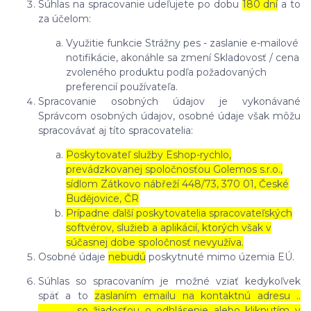
Súhlas na spracovanie udeľujete po dobu
180 dní
a to
za účelom:
Využitie funkcie Strážny pes - zaslanie e-mailové
notifikácie, akonáhle sa zmení Skladovosť / cena
zvoleného produktu podľa požadovaných
preferencií používateľa.
Spracovanie osobných údajov je vykonávané
Správcom osobných údajov, osobné údaje však môžu
spracovávať aj títo spracovatelia:
Poskytovateľ služby Eshop-rychlo,
prevádzkovanej spoločnosťou Golemos s.r.o.,
sídlom Zátkovo nábřeží 448/73, 370 01, České
Budějovice, ČR
Prípadne ďalší poskytovatelia spracovateľských
softvérov, služieb a aplikácií, ktorých však v
súčasnej dobe spoločnosť nevyužíva.
Osobné údaje
nebudú
poskytnuté mimo územia EÚ.
Súhlas so spracovaním je možné vziať kedykoľvek
späť a to
zaslaním emailu na kontaktnú adresu ..
……………. so žiadosťou o odhlásenie alebo kliknutím v