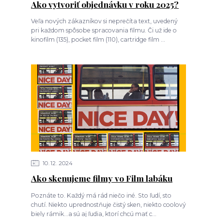
Ako vytvoriť objednávku v roku 2025?
Veľa nových zákazníkov si neprečíta text, uvedený
pri každom spôsobe spracovania filmu. Či už ide o
kinofilm (135), pocket film (110), cartridge film ...
10
12
2024
Ako skenujeme filmy vo Film labáku
Poznáte to. Každý má rád niečo iné. Sto ľudí, sto
chutí. Niekto uprednostňuje čistý sken, niekto coolový
biely rámik...a sú aj ľudia, ktorí chcú mať c...