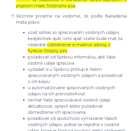
prijatom maile Strážneho psa
.
Vezmite prosíme na vedomie, že podľa Nariadenia
máte právo:
vziať súhlas so spracovaním osobných údajov
kedykoľvek späť, toto späť vzatie bude mať za
následok
odstránenie e-mailové adresy z
funkcie Strážny pes
požadovať od Správcu informáciu, aké Vaše
osobné údaje spracúva
vyžiadať si u Správcu prístup k Vašim
spracovávaným osobným údajom a požadovať
o ich kópiu
u automatizovane spracovaných osobných
údajov na ich prenositeľnosť
nechať Vaše spracovávané osobné údaje
aktualizovať, opraviť alebo požadovať
obmedzenie ich spracovania
požadovať od spoločnosti vymazanie Vašich
osobných údajov, pokiaľ sa nejedná o osobné
údaje, ktoré je Správca povinný alebo oprávnený