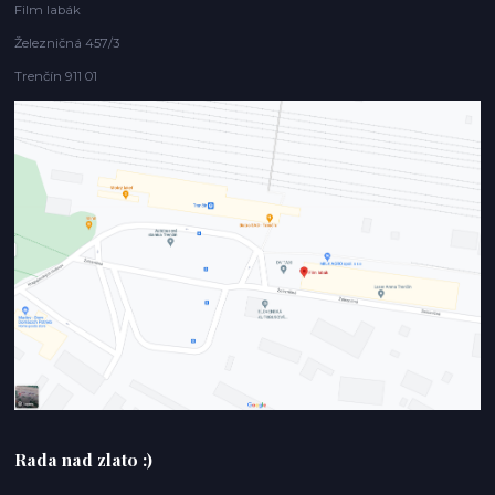
Film labák
Železničná 457/3
Trenčín 911 01
Rada nad zlato :)