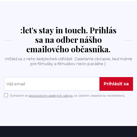
:let's stay in touch. Prihlás
sa na odber nášho
emailového občasníka.
:môžeš sa z neho kedykoľvek odhlásiť. Zasielame občasne, keď máme
pre filmušky a filmuškov niečo parádne (:
Prihlásiť sa
Súhlasím so
spracovaním osobných údajov
za účelom zasielania newslettera.