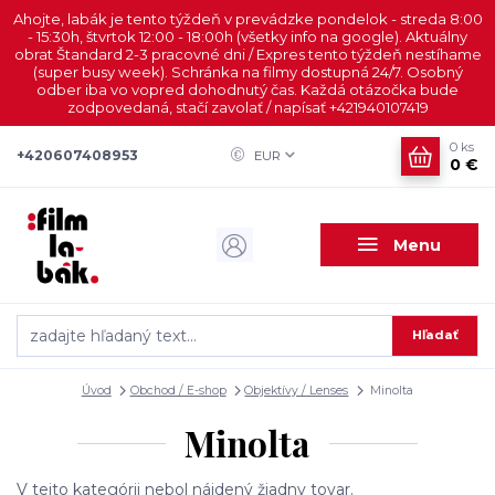
Ahojte, labák je tento týždeň v prevádzke pondelok - streda 8:00
- 15:30h, štvrtok 12:00 - 18:00h (všetky info na google). Aktuálny
obrat Štandard 2-3 pracovné dni / Expres tento týždeň nestíhame
(super busy week). Schránka na filmy dostupná 24/7. Osobný
odber iba vo vopred dohodnutý čas. Každá otázočka bude
zodpovedaná, stačí zavolať / napísať +421940107419
0
ks
+420607408953
EUR
0 €
Menu
Hľadať
Úvod
Obchod / E-shop
Objektívy / Lenses
Minolta
Minolta
V tejto kategórii nebol nájdený žiadny tovar.