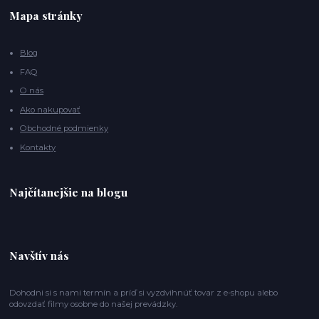
Mapa stránky
Blog
FAQ
O nás
Ako nakupovať
Obchodné podmienky
Kontakty
Najčítanejšie na blogu
Navštív nás
Dohodni si s nami termín a príď si vyzdvihnúť tovar z e-shopu alebo
odovzdať filmy osobne do našej prevádzky.