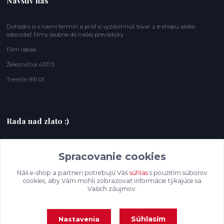
Navštív nás
Dohodni si s nami termín a príď si vyzdvihnúť tovar z e-shopu alebo
odovzdať filmy osobne do našej prevádzky.
Film labák
Železničná 457/3
Trenčín 911 01
Rada nad zlato :)
+420607408953
Spracovanie cookies
filmlabak@gmail.com
Náš e-shop a partneri potrebujú Váš
súhlas
s použitím súborov
cookies, aby Vám mohli zobrazovať informácie týkajúce sa
Vašich záujmov.
Súhlasím
Nastavenia