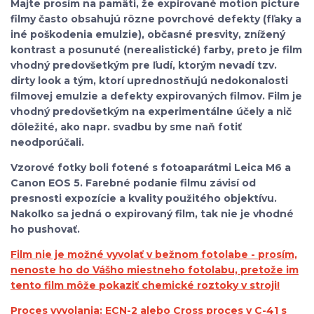
Majte prosím na pamäti, že expirované motion picture
filmy často obsahujú rôzne povrchové defekty (fľaky a
iné poškodenia emulzie), občasné presvity, znížený
kontrast a posunuté (nerealistické) farby, preto je film
vhodný predovšetkým pre ľudí, ktorým nevadí tzv.
dirty look a tým, ktorí uprednostňujú nedokonalosti
filmovej emulzie a defekty expirovaných filmov. Film je
vhodný predovšetkým na experimentálne účely a nič
dôležité, ako napr. svadbu by sme naň fotiť
neodporúčali.
Vzorové fotky boli fotené s fotoaparátmi Leica M6 a
Canon EOS 5. Farebné podanie filmu závisí od
presnosti expozície a kvality použitého objektívu.
Nakoľko sa jedná o expirovaný film, tak nie je vhodné
ho pushovať.
Film nie je možné vyvolať v bežnom fotolabe - prosím,
nenoste ho do Vášho miestneho fotolabu, pretože im
tento film môže pokaziť chemické roztoky v stroji!
Proces vyvolania: ECN-2 alebo Cross proces v C-41 s