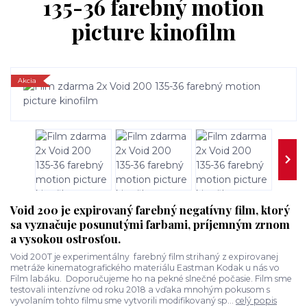
135-36 farebný motion
picture kinofilm
Akcia
Void 200 je expirovaný farebný negatívny film, ktorý
sa vyznačuje posunutými farbami, príjemným zrnom
a vysokou ostrosťou.
Void 200T je experimentálny farebný film strihaný z expirovanej
metráže kinematografického materiálu Eastman Kodak u nás vo
Film labáku. Doporučujeme ho na pekné slnečné počasie. Film sme
testovali intenzívne od roku 2018 a vďaka mnohým pokusom s
vyvolaním tohto filmu sme vytvorili modifikovaný sp...
celý popis