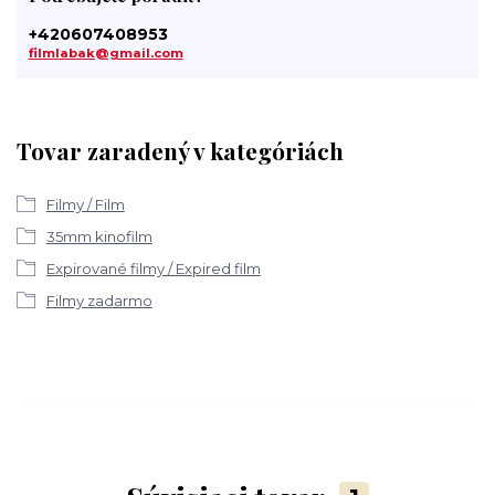
+420607408953
filmlabak@gmail.com
Tovar zaradený v kategóriách
Filmy / Film
35mm kinofilm
Expirované filmy / Expired film
Filmy zadarmo