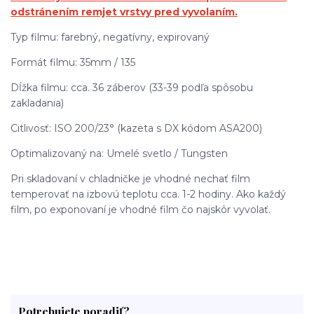
odstránením remjet vrstvy pred vyvolaním.
Typ filmu: farebný, negatívny, expirovaný
Formát filmu: 35mm / 135
Dĺžka filmu: cca. 36 záberov (33-39 podľa spôsobu
zakladania)
Citlivosť: ISO 200/23° (kazeta s DX kódom ASA200)
Optimalizovaný na: Umelé svetlo / Tungsten
Pri skladovaní v chladničke je vhodné nechať film
temperovať na izbovú teplotu cca. 1-2 hodiny. Ako každý
film, po exponovaní je vhodné film čo najskôr vyvolať.
Potrebujete poradiť?