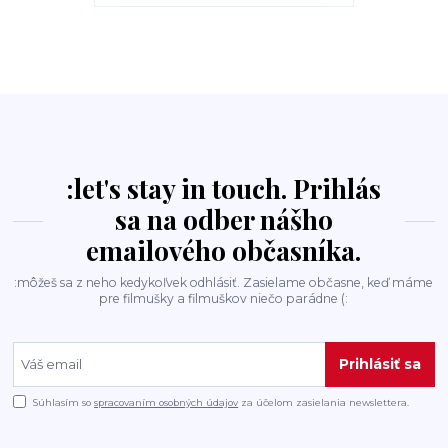
:let's stay in touch. Prihlás
sa na odber nášho
emailového občasníka.
:môžeš sa z neho kedykoľvek odhlásiť. Zasielame občasne, keď máme
pre filmušky a filmuškov niečo parádne (:
Prihlásiť sa
Súhlasím so
spracovaním osobných údajov
za účelom zasielania newslettera.