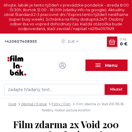
Ahojte, labák je tento týždeň v prevádzke pondelok - streda 8:00
- 15:30h, štvrtok 12:00 - 18:00h (všetky info na google). Aktuálny
obrat Štandard 2-3 pracovné dni / Expres tento týždeň nestíhame
(super busy week). Schránka na filmy dostupná 24/7. Osobný
odber iba vo vopred dohodnutý čas. Každá otázočka bude
zodpovedaná, stačí zavolať / napísať +421940107419
0
ks
+420607408953
EUR
0 €
Menu
Hľadať
Úvod
Obchod / E-shop
Filmy / Film
Film zdarma 2x Void 200 135-36
farebný motion picture kinofilm
Film zdarma 2x Void 200