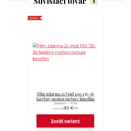
Súvisiaci tovar
1
Akcia
Film zdarma 2x Void 100 135-36
farebný motion picture kinofilm
skladom > 10 ks
32 €
/
ks
cena od
Zvoliť variant