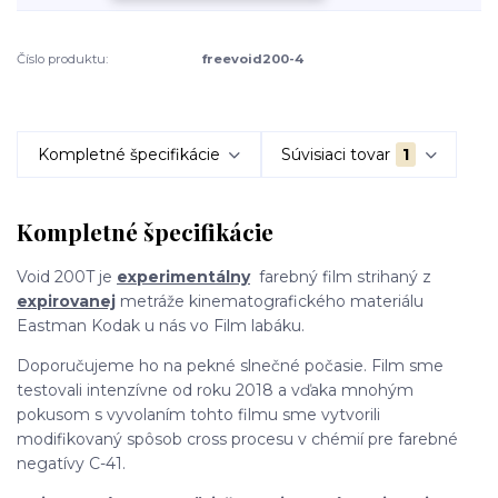
Číslo produktu:
freevoid200-4
Kompletné špecifikácie
Súvisiaci tovar
1
Kompletné špecifikácie
Void 200T je
experimentálny
farebný film strihaný z
expirovanej
metráže kinematografického materiálu
Eastman Kodak u nás vo Film labáku.
Doporučujeme ho na pekné slnečné počasie. Film sme
testovali intenzívne od roku 2018 a vďaka mnohým
pokusom s vyvolaním tohto filmu sme vytvorili
modifikovaný spôsob cross procesu v chémií pre farebné
negatívy C-41.