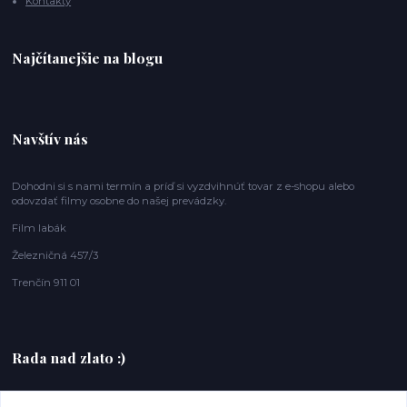
Kontakty
Najčítanejšie na blogu
Navštív nás
Dohodni si s nami termín a príď si vyzdvihnúť tovar z e-shopu alebo
odovzdať filmy osobne do našej prevádzky.
Film labák
Železničná 457/3
Trenčín 911 01
Rada nad zlato :)