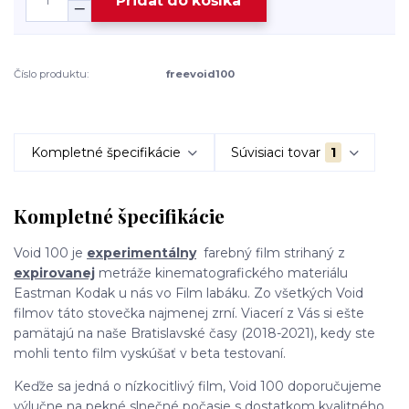
Pridať do košíka
Číslo produktu:
freevoid100
Kompletné špecifikácie
Súvisiaci tovar
1
Kompletné špecifikácie
Void 100 je
experimentálny
farebný film strihaný z
expirovanej
metráže kinematografického materiálu
Eastman Kodak u nás vo Film labáku. Zo všetkých Void
filmov táto stovečka najmenej zrní. Viacerí z Vás si ešte
pamätajú na naše Bratislavské časy (2018-2021), kedy ste
mohli tento film vyskúšať v beta testovaní.
Keďže sa jedná o nízkocitlivý film, Void 100 doporučujeme
výlučne na pekné slnečné počasie s dostatkom kvalitného