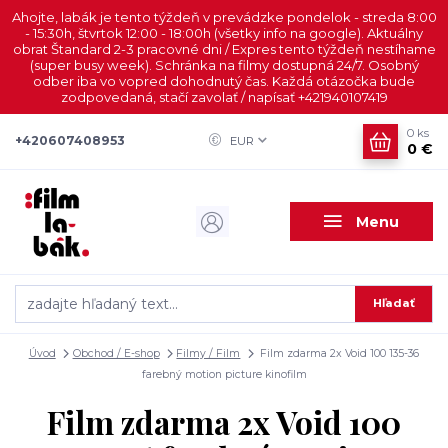
Ahojte, labák je tento týždeň v prevádzke pondelok - streda 8:00
- 15:30h, štvrtok 12:00 - 18:00h (všetky info na google). Aktuálny
obrat Štandard 2-3 pracovné dni / Expres tento týždeň nestíhame
(super busy week). Schránka na filmy dostupná 24/7. Osobný
odber iba vo vopred dohodnutý čas. Každá otázočka bude
zodpovedaná, stačí zavolať / napísať +421940107419
0
ks
+420607408953
EUR
0 €
Menu
Hľadať
Úvod
Obchod / E-shop
Filmy / Film
Film zdarma 2x Void 100 135-36
farebný motion picture kinofilm
Film zdarma 2x Void 100