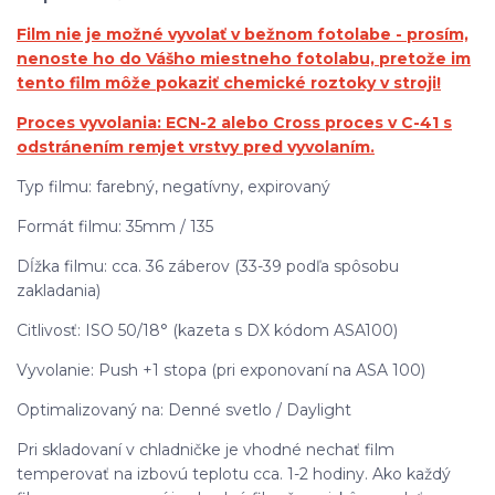
Film nie je možné vyvolať v bežnom fotolabe - prosím,
nenoste ho do Vášho miestneho fotolabu, pretože im
tento film môže pokaziť chemické roztoky v stroji!
Proces vyvolania: ECN-2 alebo Cross proces v C-41 s
odstránením remjet vrstvy pred vyvolaním.
Typ filmu: farebný, negatívny, expirovaný
Formát filmu: 35mm / 135
Dĺžka filmu: cca. 36 záberov (33-39 podľa spôsobu
zakladania)
Citlivosť: ISO 50/18° (kazeta s DX kódom ASA100)
Vyvolanie: Push +1 stopa (pri exponovaní na ASA 100)
Optimalizovaný na: Denné svetlo / Daylight
Pri skladovaní v chladničke je vhodné nechať film
temperovať na izbovú teplotu cca. 1-2 hodiny. Ako každý