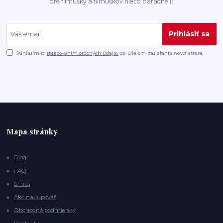
pre filmušky a filmuškov niečo parádne (:
Prihlásiť sa
Súhlasím so
spracovaním osobných údajov
za účelom zasielania newslettera.
Mapa stránky
Blog
FAQ
O nás
Ako nakupovať
Obchodné podmienky