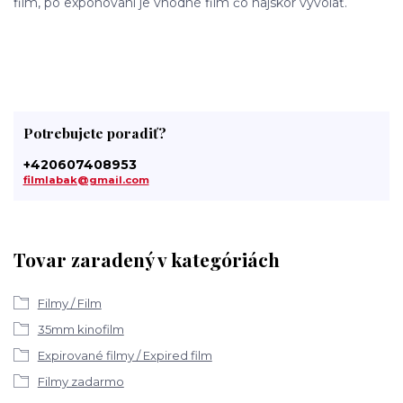
film, po exponovaní je vhodné film čo najskôr vyvolať.
Potrebujete poradiť?
+420607408953
filmlabak@gmail.com
Tovar zaradený v kategóriách
Filmy / Film
35mm kinofilm
Expirované filmy / Expired film
Filmy zadarmo