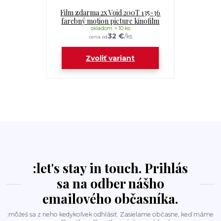
Film zdarma 2x Void 200T 135-36
farebný motion picture kinofilm
skladom > 10 ks
32 €
/
ks
cena od
Zvoliť variant
:let's stay in touch. Prihlás
sa na odber nášho
emailového občasníka.
:môžeš sa z neho kedykoľvek odhlásiť. Zasielame občasne, keď máme