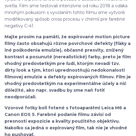
svetla. Film sme testovali intenzívne od roku 2018 a vďaka
mnohým pokusom s vyvolaním tohto filmu sme vytvorili
modifikovaný spôsob cross procesu v chémií pre farebné
negatívy C-41.
Majte prosím na pamäti, že expirované motion picture
filmy často obsahujú rôzne povrchové defekty (fľaky a
iné poškodenia emulzie), občasné presvity, znížený
kontrast a posunuté (nerealistické) farby, preto je film
vhodný predovšetkým pre ľudí, ktorým nevadí tzv.
dirty look a tým, ktorí uprednostňujú nedokonalosti
filmovej emulzie a defekty expirovaných filmov. Film je
vhodný predovšetkým na experimentálne účely a nič
dôležité, ako napr. svadbu by sme naň fotiť
neodporúčali.
Vzorové fotky boli fotené s fotoaparátmi Leica M6 a
Canon EOS 5. Farebné podanie filmu závisí od
presnosti expozície a kvality použitého objektívu.
Nakoľko sa jedná o expirovaný film, tak nie je vhodné
ho pushovať.