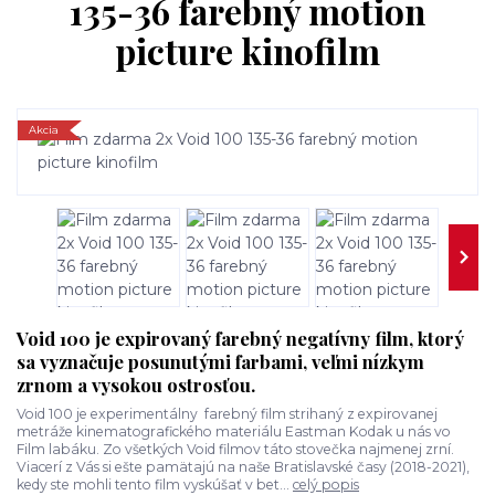
135-36 farebný motion
picture kinofilm
Akcia
Void 100 je expirovaný farebný negatívny film, ktorý
sa vyznačuje posunutými farbami, veľmi nízkym
zrnom a vysokou ostrosťou.
Void 100 je experimentálny farebný film strihaný z expirovanej
metráže kinematografického materiálu Eastman Kodak u nás vo
Film labáku. Zo všetkých Void filmov táto stovečka najmenej zrní.
Viacerí z Vás si ešte pamätajú na naše Bratislavské časy (2018-2021),
kedy ste mohli tento film vyskúšať v bet...
celý popis