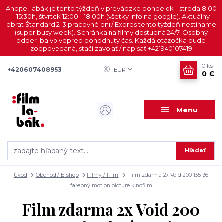
Ahojte, labák je tento týždeň v prevádzke pondelok - streda 8:00
- 15:30h, štvrtok 12:00 - 18:00h (všetky info na google). Aktuálny
obrat Štandard 2-3 pracovné dni / Expres tento týždeň nestíhame
(super busy week). Schránka na filmy dostupná 24/7. Osobný
odber iba vo vopred dohodnutý čas. Každá otázočka bude
zodpovedaná, stačí zavolať / napísať +421940107419
0
ks
+420607408953
EUR
0 €
Menu
Hľadať
Úvod
Obchod / E-shop
Filmy / Film
Film zdarma 2x Void 200 135-36
farebný motion picture kinofilm
Film zdarma 2x Void 200