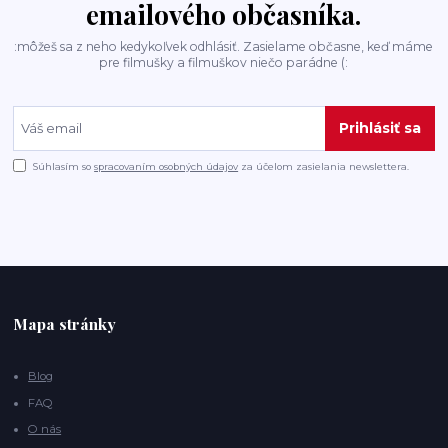
emailového občasníka.
:môžeš sa z neho kedykoľvek odhlásiť. Zasielame občasne, keď máme
pre filmušky a filmuškov niečo parádne (:
Prihlásiť sa
Súhlasím so
spracovaním osobných údajov
za účelom zasielania newslettera.
Mapa stránky
Blog
FAQ
O nás