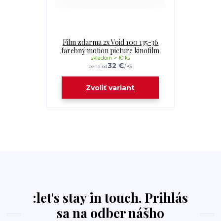
Film zdarma 2x Void 100 135-36
farebný motion picture kinofilm
skladom > 10 ks
32 €
/
ks
cena od
Zvoliť variant
:let's stay in touch. Prihlás
sa na odber nášho