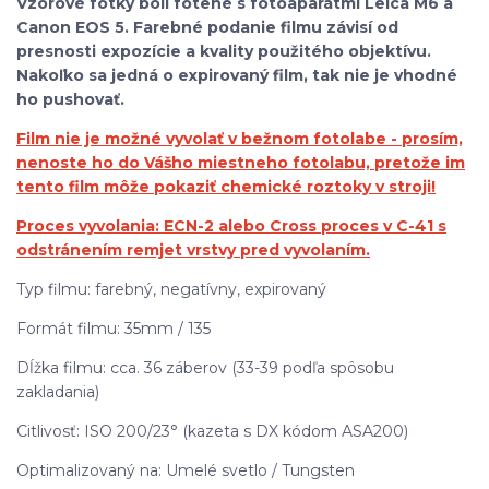
Vzorové fotky boli fotené s fotoaparátmi Leica M6 a
Canon EOS 5. Farebné podanie filmu závisí od
presnosti expozície a kvality použitého objektívu.
Nakoľko sa jedná o expirovaný film, tak nie je vhodné
ho pushovať.
Film nie je možné vyvolať v bežnom fotolabe - prosím,
nenoste ho do Vášho miestneho fotolabu, pretože im
tento film môže pokaziť chemické roztoky v stroji!
Proces vyvolania: ECN-2 alebo Cross proces v C-41 s
odstránením remjet vrstvy pred vyvolaním.
Typ filmu: farebný, negatívny, expirovaný
Formát filmu: 35mm / 135
Dĺžka filmu: cca. 36 záberov (33-39 podľa spôsobu
zakladania)
Citlivosť: ISO 200/23° (kazeta s DX kódom ASA200)
Optimalizovaný na: Umelé svetlo / Tungsten