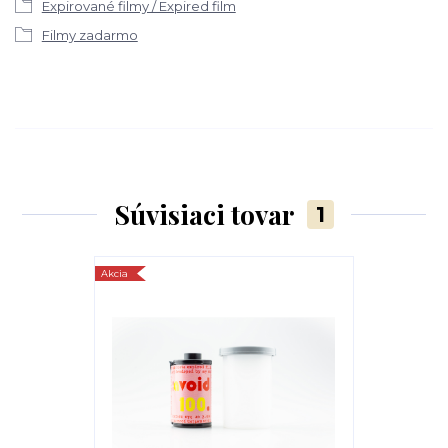
Expirované filmy / Expired film
Filmy zadarmo
Súvisiaci tovar
1
Akcia