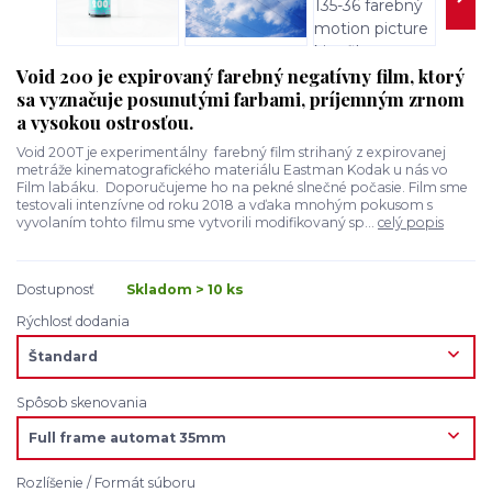
Void 200 je expirovaný farebný negatívny film, ktorý
sa vyznačuje posunutými farbami, príjemným zrnom
a vysokou ostrosťou.
Void 200T je experimentálny farebný film strihaný z expirovanej
metráže kinematografického materiálu Eastman Kodak u nás vo
Film labáku. Doporučujeme ho na pekné slnečné počasie. Film sme
testovali intenzívne od roku 2018 a vďaka mnohým pokusom s
vyvolaním tohto filmu sme vytvorili modifikovaný sp...
celý popis
Dostupnosť
Skladom > 10 ks
Rýchlosť dodania
Spôsob skenovania
Rozlíšenie / Formát súboru