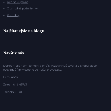
Ako nakupovať
Obchodné podmienky
Kontakty
Najčítanejšie na blogu
Navštív nás
Dohodni si s nami termín a príď si vyzdvihnúť tovar z e-shopu alebo
odovzdať filmy osobne do našej prevádzky.
Film labák
Železničná 457/3
Trenčín 911 01