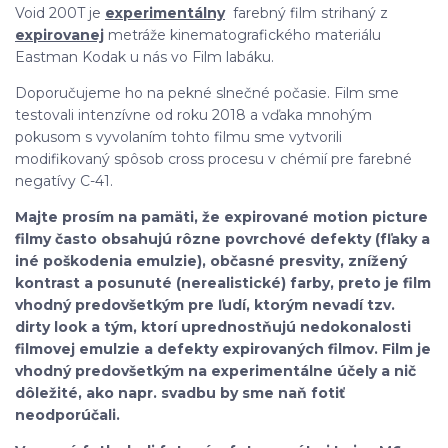
Void 200T je
experimentálny
farebný film strihaný z
expirovanej
metráže kinematografického materiálu
Eastman Kodak u nás vo Film labáku.
Doporučujeme ho na pekné slnečné počasie. Film sme
testovali intenzívne od roku 2018 a vďaka mnohým
pokusom s vyvolaním tohto filmu sme vytvorili
modifikovaný spôsob cross procesu v chémií pre farebné
negatívy C-41.
Majte prosím na pamäti, že expirované motion picture
filmy často obsahujú rôzne povrchové defekty (fľaky a
iné poškodenia emulzie), občasné presvity, znížený
kontrast a posunuté (nerealistické) farby, preto je film
vhodný predovšetkým pre ľudí, ktorým nevadí tzv.
dirty look a tým, ktorí uprednostňujú nedokonalosti
filmovej emulzie a defekty expirovaných filmov. Film je
vhodný predovšetkým na experimentálne účely a nič
dôležité, ako napr. svadbu by sme naň fotiť
neodporúčali.