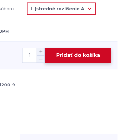
 súboru
 DPH
Pridať do košíka
d200-9