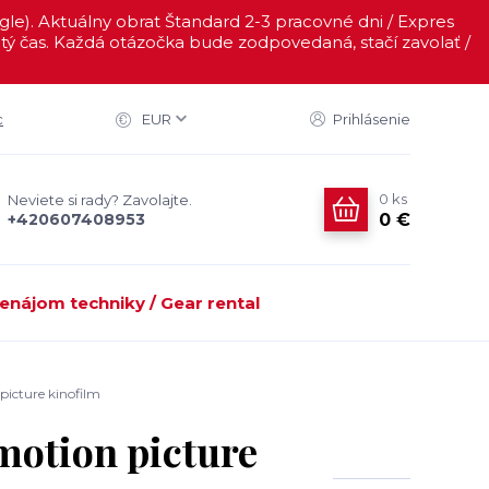
ogle). Aktuálny obrat Štandard 2-3 pracovné dni / Expres
ý čas. Každá otázočka bude zodpovedaná, stačí zavolať /
c
EUR
Prihlásenie
0
ks
Neviete si rady? Zavolajte.
0 €
+420607408953
enájom techniky / Gear rental
picture kinofilm
motion picture