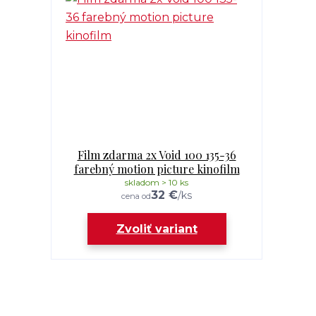
Film zdarma 2x Void 100 135-36
farebný motion picture kinofilm
skladom > 10 ks
32 €
/
ks
cena od
Zvoliť variant