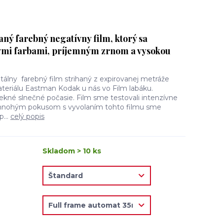
aný farebný negatívny film, ktorý sa
ými farbami, príjemným zrnom a vysokou
tálny farebný film strihaný z expirovanej metráže
teriálu Eastman Kodak u nás vo Film labáku.
né slnečné počasie. Film sme testovali intenzívne
mnohým pokusom s vyvolaním tohto filmu sme
p...
celý popis
Skladom > 10 ks