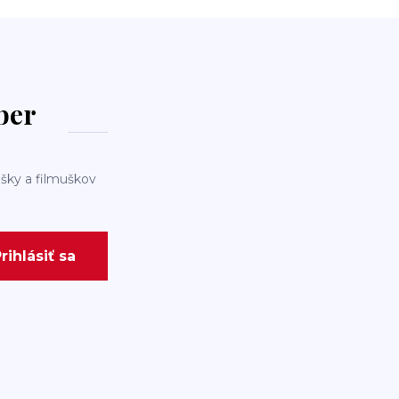
dber
šky a filmuškov
rihlásiť sa