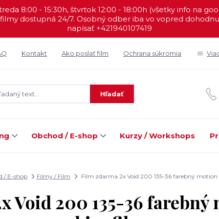
reda 8:00 - 15:30h, štvrtok 12:00 - 18:00h (všetky info na go
filmy dostupná 24/7. Osobný odber iba vo vopred dohodnut
napísať +421940107419
AQ
Kontakt
Ako poslať film
Ochrana súkromia
Via
Hľadať
ing
Obchod / E-shop
Kurzy / Workshops
Pr
 / E-shop
Filmy / Film
Film zdarma 2x Void 200 135-36 farebný motion 
x Void 200 135-36 farebný 