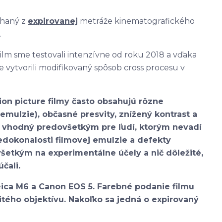
rihaný z
expirovanej
metráže kinematografického
.
lm sme testovali intenzívne od roku 2018 a vďaka
ytvorili modifikovaný spôsob cross procesu v
on picture filmy často obsahujú rôzne
emulzie), občasné presvity, znížený kontrast a
ilm vhodný predovšetkým pre ľudí, ktorým nevadí
nedokonalosti filmovej emulzie a defekty
šetkým na experimentálne účely a nič dôležité,
čali.
eica M6 a Canon EOS 5. Farebné podanie filmu
žitého objektívu. Nakoľko sa jedná o expirovaný