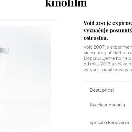
kinofilm
Void 200 je expirov
vyznačuje posunut
ostrosťou.
Void 200T je experimen
kinematografického ma
Doporučujeme ho na pek
od roku 2018 a vďaka 
vytvorili modifikovaný s
Dostupnosť
Rýchlosť dodania
Spôsob skenovania