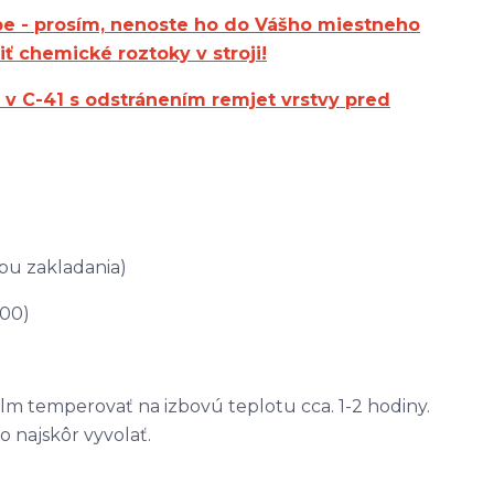
be - prosím, nenoste ho do Vášho miestneho
ť chemické roztoky v stroji!
 v C-41 s odstránením remjet vrstvy pred
obu zakladania)
200)
ilm temperovať na izbovú teplotu cca. 1-2 hodiny.
o najskôr vyvolať.