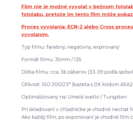
Film nie je možné vyvolať v bežnom fotola
fotolabu, pretože im tento film môže pokazi
Proces vyvolania: ECN-2 alebo Cross proces
vyvolaním.
Typ filmu: farebný, negatívny, expirovaný
Formát filmu: 35mm / 135
Dĺžka filmu: cca. 36 záberov (33-39 podľa spôs
Citlivosť: ISO 200/23° (kazeta s DX kódom ASA
Optimalizovaný na: Umelé svetlo / Tungsten
Pri skladovaní v chladničke je vhodné nechať f
Ako každý film, po exponovaní je vhodné film č