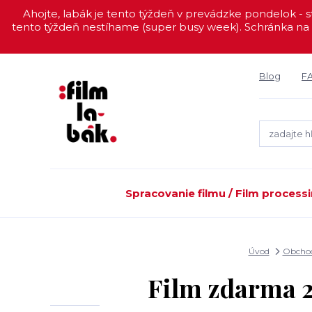
Ahojte, labák je tento týždeň v prevádzke pondelok - st
tento týždeň nestíhame (super busy week). Schránka na 
Blog
F
Spracovanie filmu / Film process
Úvod
Obchod
Film zdarma 2