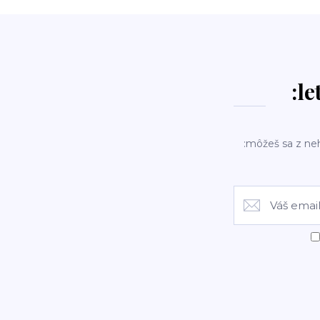
:le
:môžeš sa z ne