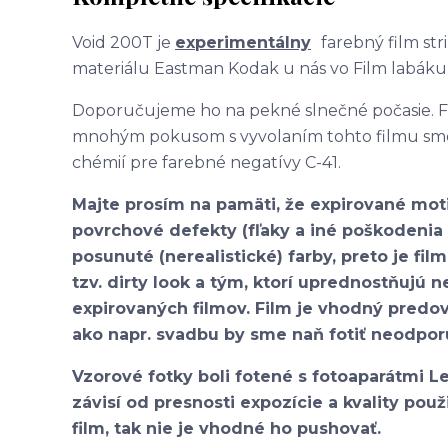
Void 200T je
experimentálny
farebný film st
materiálu Eastman Kodak u nás vo Film labáku
Doporučujeme ho na pekné slnečné počasie. Fi
mnohým pokusom s vyvolaním tohto filmu sme v
chémií pre farebné negatívy C-41.
Majte prosím na pamäti, že expirované moti
povrchové defekty (fľaky a iné poškodenia 
posunuté (nerealistické) farby, preto je f
tzv. dirty look a tým, ktorí uprednostňujú 
expirovaných filmov. Film je vhodný predov
ako napr. svadbu by sme naň fotiť neodporú
Vzorové fotky boli fotené s fotoaparátmi L
závisí od presnosti expozície a kvality pou
film, tak nie je vhodné ho pushovať.