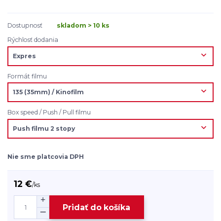
Dostupnosť
skladom > 10 ks
Rýchlosť dodania
Formát filmu
Box speed / Push / Pull filmu
Nie sme platcovia DPH
12 €
/
ks
Pridať do košíka