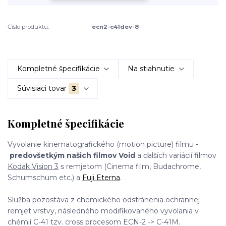
Číslo produktu:
ecn2-c41dev-8
Kompletné špecifikácie
Na stiahnutie
Súvisiaci tovar
3
Kompletné špecifikácie
Vyvolanie kinematografického (motion picture) filmu -
predovšetkým našich filmov Void
a ďalších variácií filmov
Kodak Vision 3
s remjetom (Cinema film, Budachrome,
Schumschum etc.) a
Fuji Eterna
.
Služba pozostáva z chemického odstránenia ochrannej
remjet vrstvy, následného modifikovaného vyvolania v
chémií C-41 tzv. cross procesom ECN-2 -> C-41M.