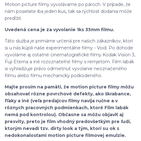
Motion picture filmy vyvolávame po pároch. V prípade, že
nám posielate iba jeden kus, tak sa rýchlosť dodania môže
predĺžiť.
Uvedená cena je za vyvolanie 1ks 35mm filmu.
Táto služba je primárne určená pre našich zákazníkov, ktorí
si u nás kúpili naše experimentálne filmy - Void. Po dohode
vyvoláme aj ostatné cinematografické filmy Kodak Vision 3,
Fuji Eterna a iné rozoznateľné filmy s remjetom. Film labák
si vyhradzuje právo odmietnuť vyvolanie neoznačeného
filmu alebo filmu mechanicky poškodeného.
Majte prosím na pamäti, že motion picture filmy môžu
obsahovať rôzne povrchové defekty, ako škrabance,
fľaky a iné (veľa predajcov filmy navíja ručne a v
rôznych pracovných podmienkach, ktoré Film labák
nemá pod kontrolou). Občasne sa môžu objaviť aj
presvity, preto je film vhodný predovšetkým pre ľudí,
ktorým nevadí tzv. dirty look a tým, ktorí su ok s
nedokonalosťami motion picture filmovej emulzie.