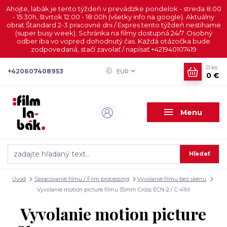
Ahojte, labák je tento týždeň v prevádzke pondelok - streda 8:00
- 15:30h, štvrtok 12:00 - 18:00h (všetky info na google). Aktuálny
obrat Štandard 2-3 pracovné dni / Expres tento týždeň nestíhame
(super busy week). Schránka na filmy dostupná 24/7. Osobný
odber iba vo vopred dohodnutý čas. Každá otázočka bude
zodpovedaná, stačí zavolať / napísať +421940107419
0
ks
+420607408953
EUR
0 €
Menu
Hľadať
Úvod
Spracovanie filmu / Film processing
Vyvolanie filmu bez skenu
Vyvolanie motion picture filmu 35mm Cross ECN-2 / C-41M
Vyvolanie motion picture