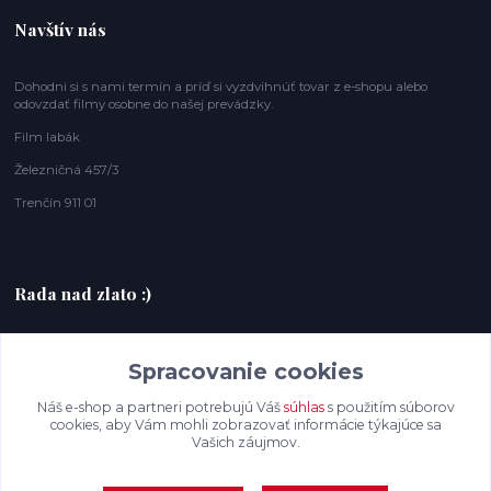
Navštív nás
Dohodni si s nami termín a príď si vyzdvihnúť tovar z e-shopu alebo
odovzdať filmy osobne do našej prevádzky.
Film labák
Železničná 457/3
Trenčín 911 01
Rada nad zlato :)
+420607408953
Spracovanie cookies
filmlabak@gmail.com
Náš e-shop a partneri potrebujú Váš
súhlas
s použitím súborov
cookies, aby Vám mohli zobrazovať informácie týkajúce sa
Vašich záujmov.