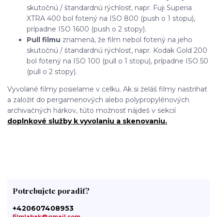
skutočnú / štandardnú rýchlosť, napr. Fuji Superia
XTRA 400 bol fotený na ISO 800 (push o 1 stopu),
prípadne ISO 1600 (push o 2 stopy).
Pull filmu
znamená, že film nebol fotený na jeho
skutočnú / štandardnú rýchlosť, napr. Kodak Gold 200
bol fotený na ISO 100 (pull o 1 stopu), prípadne ISO 50
(pull o 2 stopy).
Vyvolané filmy posielame v celku. Ak si želáš filmy nastrihať
a založiť do pergamenových alebo polypropylénových
archivačných hárkov, túto možnosť nájdeš v sekcií
doplnkové služby k vyvolaniu a skenovaniu.
Potrebujete poradiť?
+420607408953
filmlabak@gmail.com