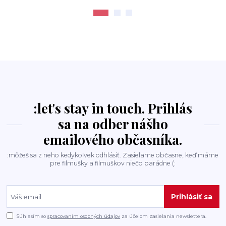
:let's stay in touch. Prihlás
sa na odber nášho
emailového občasníka.
:môžeš sa z neho kedykoľvek odhlásiť. Zasielame občasne, keď máme
pre filmušky a filmuškov niečo parádne (:
Prihlásiť sa
Súhlasím so
spracovaním osobných údajov
za účelom zasielania newslettera.