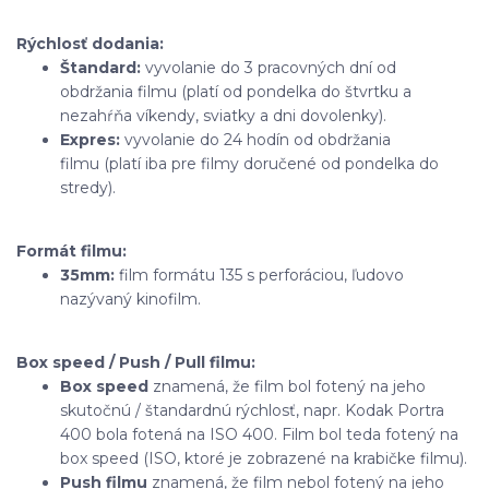
Rýchlosť dodania:
Štandard:
vyvolanie do 3 pracovných dní od
obdržania filmu (platí od pondelka do štvrtku a
nezahŕňa víkendy, sviatky a dni dovolenky).
Expres:
vyvolanie do 24 hodín od obdržania
filmu (platí iba pre filmy doručené od pondelka do
stredy).
Formát filmu:
35mm:
film formátu 135 s perforáciou, ľudovo
nazývaný kinofilm.
Box speed / Push / Pull filmu:
Box speed
znamená, že film bol fotený na jeho
skutočnú / štandardnú rýchlosť, napr. Kodak Portra
400 bola fotená na ISO 400. Film bol teda fotený na
box speed (ISO, ktoré je zobrazené na krabičke filmu).
Push filmu
znamená, že film nebol fotený na jeho