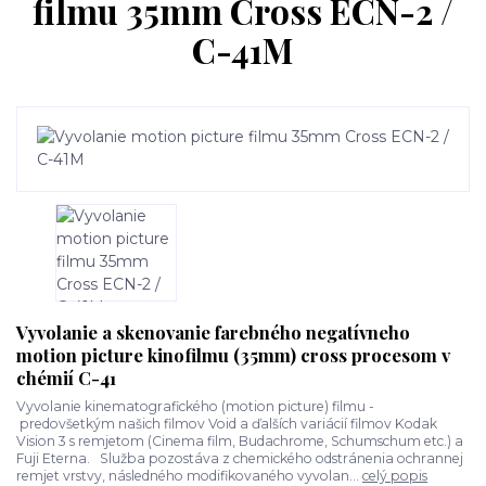
filmu 35mm Cross ECN-2 /
C-41M
Vyvolanie a skenovanie farebného negatívneho
motion picture kinofilmu (35mm) cross procesom v
chémií C-41
Vyvolanie kinematografického (motion picture) filmu -
predovšetkým našich filmov Void a ďalších variácií filmov Kodak
Vision 3 s remjetom (Cinema film, Budachrome, Schumschum etc.) a
Fuji Eterna. Služba pozostáva z chemického odstránenia ochrannej
remjet vrstvy, následného modifikovaného vyvolan...
celý popis