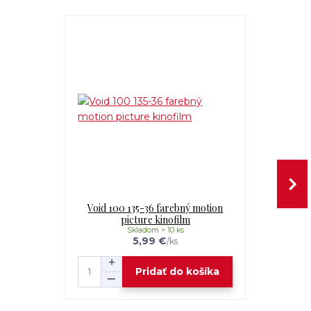
Void 100 135-36 farebný motion
Void 200T 
picture kinofilm
pi
Skladom > 10 ks
5,99 €
/
ks
Pridať do košíka