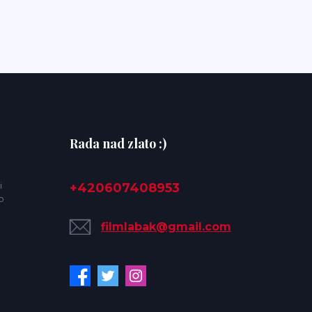
Rada nad zlato :)
i
+420607408953
o
filmlabak@gmail.com