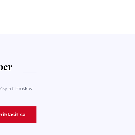
dber
šky a filmuškov
rihlásiť sa