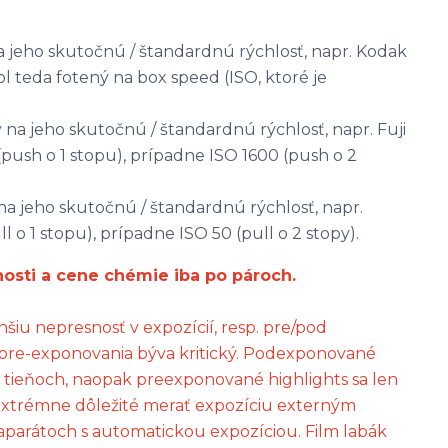
a jeho skutočnú / štandardnú rýchlosť, napr. Kodak
l teda fotený na box speed (ISO, ktoré je
na jeho skutočnú / štandardnú rýchlosť, napr. Fuji
push o 1 stopu), prípadne ISO 1600 (push o 2
na jeho skutočnú / štandardnú rýchlosť, napr.
 o 1 stopu), prípadne ISO 50 (pull o 2 stopy).
nosti a cene chémie iba po pároch.
šiu nepresnosť v expozícií, resp. pre/pod
 pre-exponovania býva kritický. Podexponované
 tieňoch, naopak preexponované highlights sa len
ch extrémne dôležité merať expozíciu externým
oaparátoch s automatickou expozíciou. Film labák