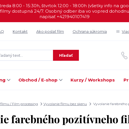
reda 8:00 - 15:30h, štvrtok 12:00 - 18:00h (všetky info na go
filmy dostupná 24/7. Osobný odber iba vo vopred dohodnut
napísať +421940107419
AQ
Kontakt
Ako poslať film
Ochrana súkromia
Via
Hľadať
ing
Obchod / E-shop
Kurzy / Workshops
Pr
filmu / Film processing
Vyvolanie filmu bez skenu
Vyvolanie farebného 
ie farebného pozitívneho f