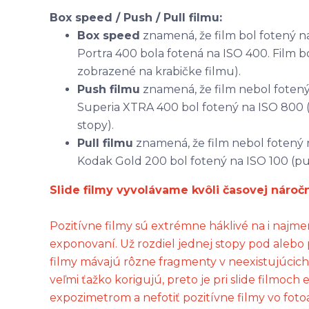
Box speed / Push / Pull filmu:
Box speed
znamená, že film bol fotený n
Portra 400 bola fotená na ISO 400. Film bo
zobrazené na krabičke filmu).
Push filmu
znamená, že film nebol fotený 
Superia XTRA 400 bol fotený na ISO 800 (
stopy).
Pull filmu
znamená, že film nebol fotený 
Kodak Gold 200 bol fotený na ISO 100 (pull
Slide filmy vyvolávame kvôli časovej nároč
Pozitívne filmy sú extrémne háklivé na i najmen
exponovaní. Už rozdiel jednej stopy pod alebo
filmy mávajú rôzne fragmenty v neexistujúcich
veľmi ťažko korigujú, preto je pri slide filmo
expozimetrom a nefotiť pozitívne filmy vo fot