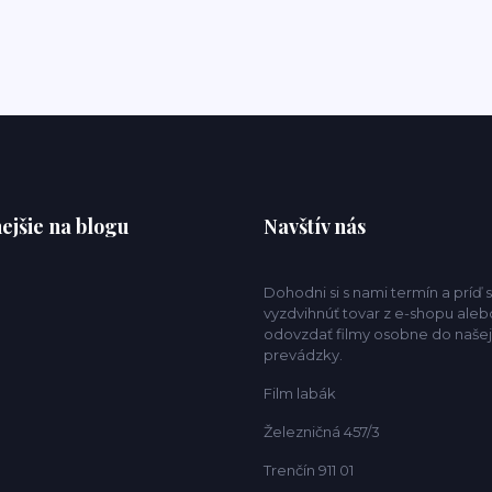
ejšie na blogu
Navštív nás
Dohodni si s nami termín a príď s
vyzdvihnúť tovar z e-shopu aleb
odovzdať filmy osobne do našej
prevádzky.
Film labák
Železničná 457/3
Trenčín 911 01