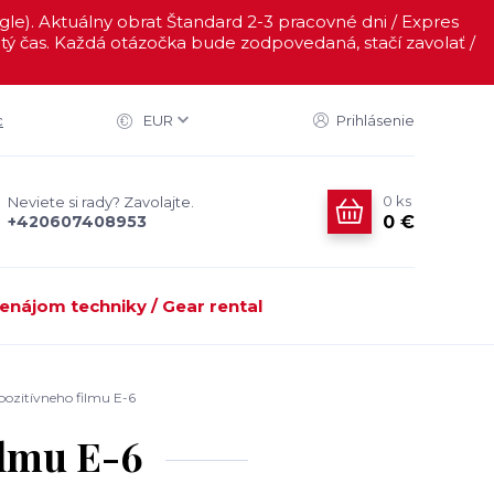
ogle). Aktuálny obrat Štandard 2-3 pracovné dni / Expres
ý čas. Každá otázočka bude zodpovedaná, stačí zavolať /
c
EUR
Prihlásenie
0
ks
Neviete si rady? Zavolajte.
0 €
+420607408953
enájom techniky / Gear rental
pozitívneho filmu E-6
ilmu E-6