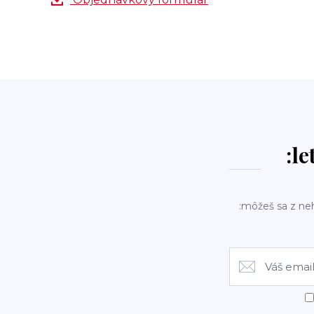
:le
:môžeš sa z ne