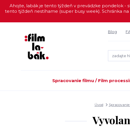
Ahojte, labák je tento týždeň v prevádzke pondelok - st
tento týždeň nestíhame (super busy week). Schránka na 
Blog
F
Spracovanie filmu / Film process
Úvod
Spracovanie 
Vyvolan