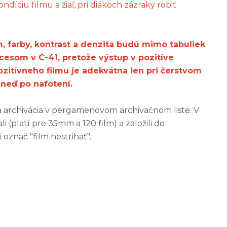
díciu filmu a žiaľ, pri diákoch zázraky robiť
m, farby, kontrast a denzita budú mimo tabuliek
cesom v C-41, pretože výstup v pozitíve
ozitívneho filmu je adekvátna len pri čerstvom
neď po nafotení.
 a archivácia v pergamenovom archivačnom liste. V
li (platí pre 35mm a 120 film) a založili do
 označ "film nestrihať".