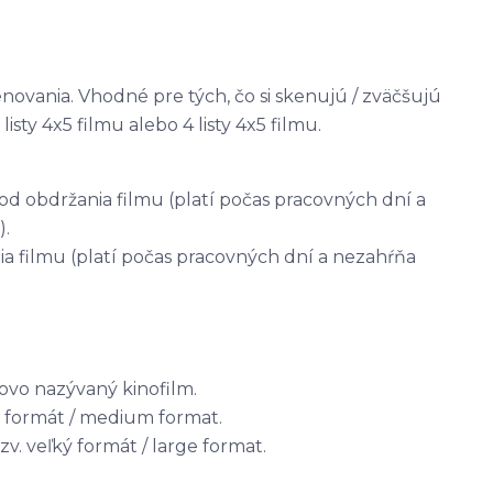
novania. Vhodné pre tých, čo si skenujú / zväčšujú
listy 4x5 filmu alebo 4 listy 4x5 filmu.
od obdržania filmu (platí počas pracovných dní a
).
a filmu (platí počas pracovných dní a nezahŕňa
dovo nazývaný kinofilm.
ý formát / medium format.
zv. veľký formát / large format.