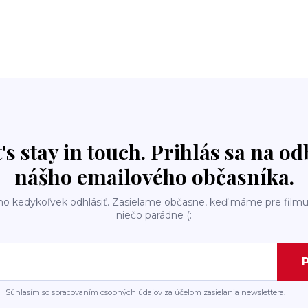
t's stay in touch. Prihlás sa na o
nášho emailového občasníka.
ho kedykoľvek odhlásiť. Zasielame občasne, keď máme pre filmu
niečo parádne (:
P
Súhlasím so
spracovaním osobných údajov
za účelom zasielania newslettera.