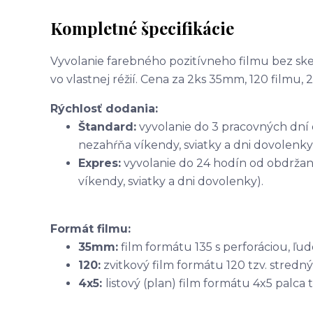
Kompletné špecifikácie
Vyvolanie farebného pozitívneho filmu bez ske
vo vlastnej réžií. Cena za 2ks 35mm, 120 filmu, 2 
Rýchlosť dodania:
Štandard:
vyvolanie do 3 pracovných dní 
nezahŕňa víkendy, sviatky a dni dovolenky
Expres:
vyvolanie do 24 hodín od obdržani
víkendy, sviatky a dni dovolenky).
Formát filmu:
35mm:
film formátu 135 s perforáciou, ľu
120:
zvitkový film formátu 120 tzv. stredn
4x5:
listový (plan) film formátu 4x5 palca t