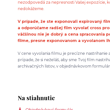
nezodpovedá za nepresnosti Vašej expozície, kon
nedokážeme.
V prípade, že ste exponovali expirovaný fil
a odporúčame radšej film vyvolať cross pro
väčšinou nie je dobrý a cena spracovania p
filme, presne exponovanom a vyvolanom ih
V cene vyvolania filmu je precízne nastrihanie
prípade, že si neželáš, aby sme Tvoj film nastriha
archivačných listov, v objednávkovom formulári
Na stiahnutie
Objednávkový formulár