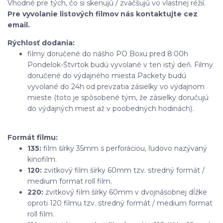
Vhodné pre tých, čo si skenujú / zväčšujú vo vlastnej réžií.
Pre vyvolanie listových filmov nás kontaktujte cez
email.
Rýchlosť dodania:
filmy doručené do nášho PO Boxu pred 8:00h
Pondelok-Štvrtok budú vyvolané v ten istý deň. Filmy
doručené do výdajného miesta Packety budú
vyvolané do 24h od prevzatia zásielky vo výdajnom
mieste (toto je spôsobené tým, že zásielky doručujú
do výdajných miest až v poobedných hodinách).
Formát filmu:
135:
film šírky 35mm s perforáciou, ľudovo nazývaný
kinofilm.
120:
zvitkový film šírky 60mm tzv. stredný formát /
medium format roll film.
220:
zvitkový film šírky 60mm v dvojnásobnej dĺžke
oproti 120 filmu tzv. stredný formát / medium format
roll film.