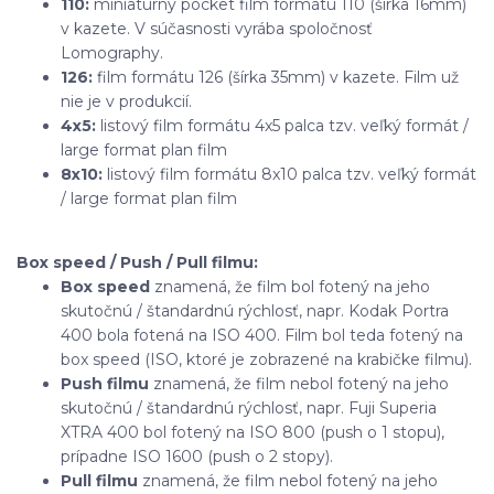
110:
miniatúrny pocket film formátu 110 (šírka 16mm)
v kazete. V súčasnosti vyrába spoločnosť
Lomography.
126:
film formátu 126 (šírka 35mm) v kazete. Film už
nie je v produkcií.
4x5:
listový film formátu 4x5 palca tzv. veľký formát /
large format plan film
8x10:
listový film formátu 8x10 palca tzv. veľký formát
/ large format plan film
Box speed / Push / Pull filmu:
Box speed
znamená, že film bol fotený na jeho
skutočnú / štandardnú rýchlosť, napr. Kodak Portra
400 bola fotená na ISO 400. Film bol teda fotený na
box speed (ISO, ktoré je zobrazené na krabičke filmu).
Push filmu
znamená, že film nebol fotený na jeho
skutočnú / štandardnú rýchlosť, napr. Fuji Superia
XTRA 400 bol fotený na ISO 800 (push o 1 stopu),
prípadne ISO 1600 (push o 2 stopy).
Pull filmu
znamená, že film nebol fotený na jeho