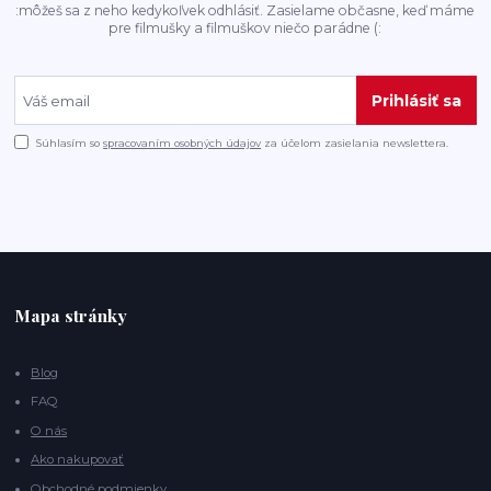
:môžeš sa z neho kedykoľvek odhlásiť. Zasielame občasne, keď máme
pre filmušky a filmuškov niečo parádne (:
Prihlásiť sa
Súhlasím so
spracovaním osobných údajov
za účelom zasielania newslettera.
Mapa stránky
Blog
FAQ
O nás
Ako nakupovať
Obchodné podmienky