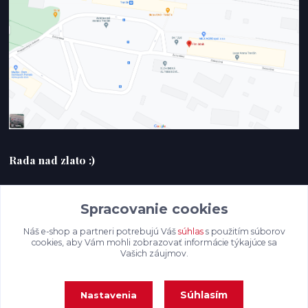
Rada nad zlato :)
+420607408953
Spracovanie cookies
filmlabak@gmail.com
Náš e-shop a partneri potrebujú Váš
súhlas
s použitím súborov
cookies, aby Vám mohli zobrazovať informácie týkajúce sa
Vašich záujmov.
Súhlasím
Nastavenia