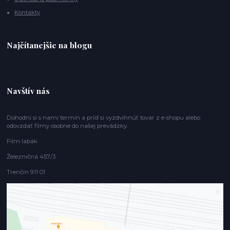
Kontakty
Najčítanejšie na blogu
Navštív nás
Dohodni si s nami termín a príď si vyzdvihnúť tovar z e-shopu alebo
odovzdať filmy osobne do našej prevádzky.
Film labák
Železničná 457/3
Trenčín 911 01