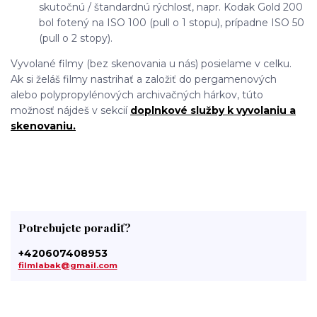
skutočnú / štandardnú rýchlosť, napr. Kodak Gold 200
bol fotený na ISO 100 (pull o 1 stopu), prípadne ISO 50
(pull o 2 stopy).
Vyvolané filmy (bez skenovania u nás) posielame v celku.
Ak si želáš filmy nastrihať a založiť do pergamenových
alebo polypropylénových archivačných hárkov, túto
možnosť nájdeš v sekcií
doplnkové služby k vyvolaniu a
skenovaniu.
Potrebujete poradiť?
+420607408953
filmlabak@gmail.com