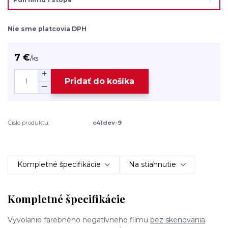
Nie sme platcovia DPH
7 €
/
ks
Pridať do košíka
Číslo produktu:
c41dev-9
Kompletné špecifikácie
Na stiahnutie
Kompletné špecifikácie
Vyvolanie farebného negatívneho filmu
bez skenovania
.