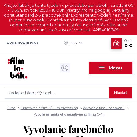
Ahojte, labák je tento týždeň v prevádzke pondelok - streda 8:00
- 15:30h, štvrtok 12:00 - 18:00h (všetky info na google). Aktuálny
obrat Štandard 2-3 pracovné dni / Expres tento týždeň nestíhame
(super busy week). Schránka na filmy dostupná 24/7. Osobný
odber iba vo vopred dohodnutý čas. Každá otázočka bude
zodpovedaná, stačí zavolať / napísať +421940107419
0
ks
+420607408953
EUR
0 €
Menu
Hľadať
Úvod
Spracovanie filmu / Film processing
Vyvolanie filmu bez skenu
Vyvolanie farebného negatívneho filmu C-41
Vyvolanie farebného