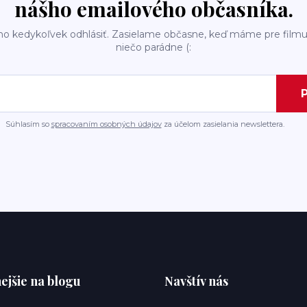
nášho emailového občasníka.
ho kedykoľvek odhlásiť. Zasielame občasne, keď máme pre filmu
niečo parádne (:
P
Súhlasím so
spracovaním osobných údajov
za účelom zasielania newslettera.
ejšie na blogu
Navštív nás