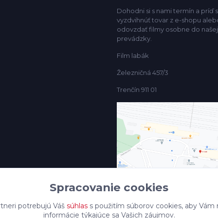
Dohodni si s nami termín a príď s
vyzdvihnúť tovar z e-shopu aleb
odovzdať filmy osobne do našej
prevádzky.
Film labák
Železničná 457/3
Trenčín 911 01
Spracovanie cookies
tneri potrebujú Váš
súhlas
s použitím súborov cookies, aby Vám 
informácie týkajúce sa Vašich záujmov.