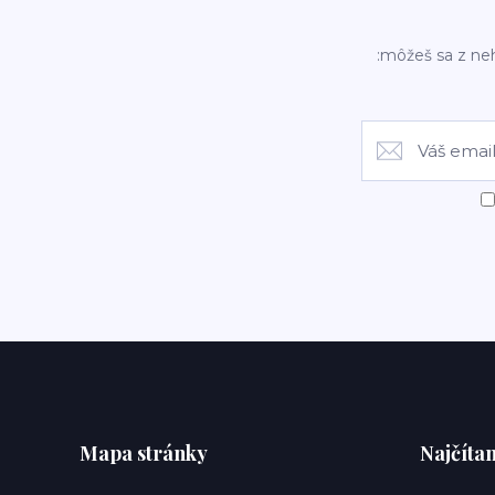
:môžeš sa z ne
Mapa stránky
Najčítan