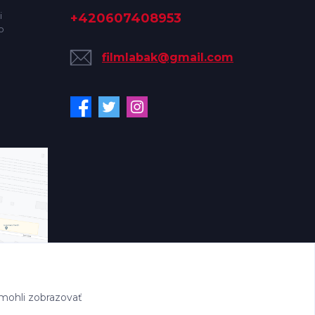
i
+420607408953
o
filmlabak@gmail.com
mohli zobrazovať