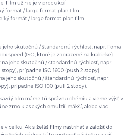
. Film už nie je v produkcií.
ký formát / large format plan film
veľký formát / large format plan film
a jeho skutočnú / štandardnú rýchlosť, napr. Foma
box speed (ISO, ktoré je zobrazené na krabičke).
 na jeho skutočnú / štandardnú rýchlosť, napr.
 stopy), prípadne ISO 1600 (push 2 stopy).
na jeho skutočnú / štandardnú rýchlosť, napr.
py), prípadne ISO 100 (pull 2 stopy).
každý film máme tú správnu chémiu a vieme výjsť v
ne zrno klasických emulzií, mäkší, alebo viac
v celku. Ak si želáš filmy nastrihať a založiť do
vačných hárkov, túto možnosť nájdeš v sekcií