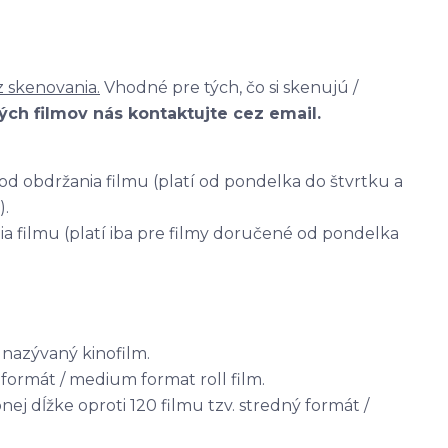
 skenovania.
Vhodné pre tých, čo si skenujú /
vých filmov nás kontaktujte cez email.
od obdržania filmu (platí od pondelka do štvrtku a
).
a filmu (platí iba pre filmy doručené od pondelka
 nazývaný kinofilm.
 formát / medium format roll film.
ej dĺžke oproti 120 filmu tzv. stredný formát /