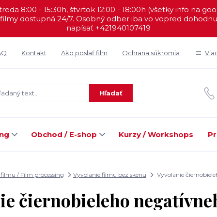
reda 8:00 - 15:30h, štvrtok 12:00 - 18:00h (všetky info na go
filmy dostupná 24/7. Osobný odber iba vo vopred dohodnut
napísať +421940107419
AQ
Kontakt
Ako poslať film
Ochrana súkromia
Via
Hľadať
ing
Obchod / E-shop
Kurzy / Workshops
Pr
filmu / Film processing
Vyvolanie filmu bez skenu
Vyvolanie čiernobiel
ie čiernobieleho negatívne