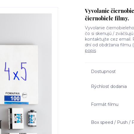
Vyvolanie čiernobie
čiernobiele filmy.
Vyvolanie čiernobieleh
čo si skenujú / zväčšujú
kontaktujte cez email. 
dní od obdržania filmu (
popis
Dostupnosť
Rýchlosť dodania
Formát filmu
Box speed / Push / P