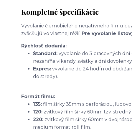
Kompletné špecifikácie
Vyvolanie čiernobieleho negatívneho filmu
bez
zväčšujú vo vlastnej réžií.
Pre vyvolanie listo
Rýchlosť dodania:
Štandard:
vyvolanie do 3 pracovných dní 
nezahŕňa víkendy, sviatky a dni dovolenky
Expres:
vyvolanie do 24 hodín od obdržani
do stredy).
Formát filmu:
135:
film šírky 35mm s perforáciou, ľudovo
120:
zvitkový film šírky 60mm tzv. stredný
220:
zvitkový film šírky 60mm v dvojnásobn
medium format roll film.