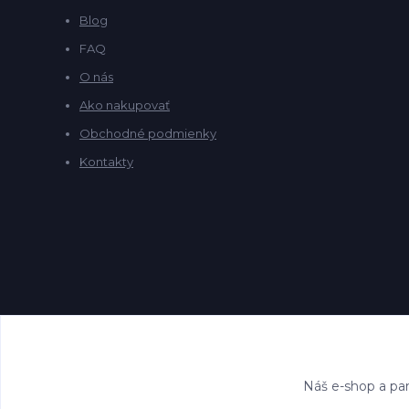
Blog
FAQ
O nás
Ako nakupovať
Obchodné podmienky
Kontakty
Náš e-shop a par