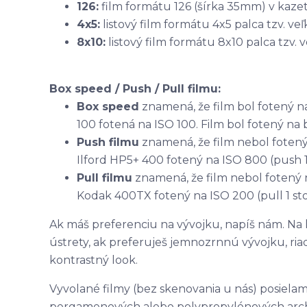
126:
film formátu 126 (šírka 35mm) v kazete
4x5:
listový film formátu 4x5 palca tzv. veľ
8x10:
listový film formátu 8x10 palca tzv. 
Box speed / Push / Pull filmu:
Box speed
znamená, že film bol fotený n
100 fotená na ISO 100. Film bol fotený na 
Push filmu
znamená, že film nebol fotený
Ilford HP5+ 400 fotený na ISO 800 (push 1
Pull filmu
znamená, že film nebol fotený 
Kodak 400TX fotený na ISO 200 (pull 1 sto
Ak máš preferenciu na vývojku, napíš nám. Na 
ústrety, ak preferuješ jemnozrnnú vývojku, riad
kontrastný look.
Vyvolané filmy (bez skenovania u nás) posielame 
pergamenových alebo polypropylénových archi