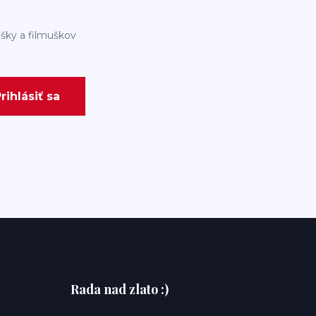
šky a filmuškov
rihlásiť sa
Rada nad zlato :)