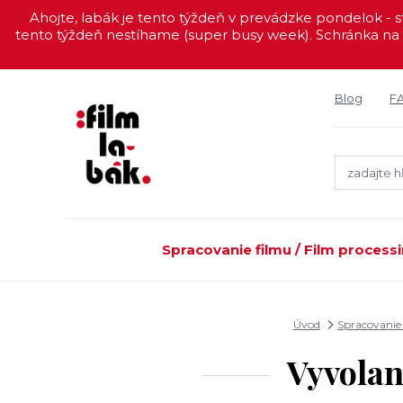
Ahojte, labák je tento týždeň v prevádzke pondelok - st
tento týždeň nestíhame (super busy week). Schránka na 
Blog
F
Spracovanie filmu / Film process
Úvod
Spracovanie 
Vyvolan