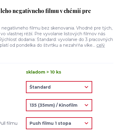
leho negatívneho filmu v chémií pre
o negatívneho filmu bez skenovania. Vhodné pre tých,
 vo vlastnej réžií. Pre vyvolanie listových filmov nás
Rýchlosť dodania: Štandard: vyvolanie do 3 pracovných
platí od pondelka do štvrtku a nezahŕňa víke...
celý
skladom > 10 ks
ull filmu