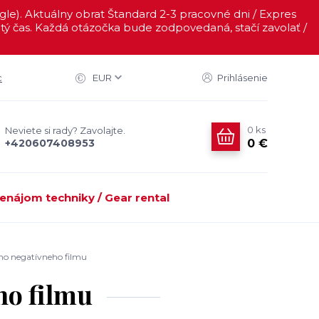
ogle). Aktuálny obrat Štandard 2-3 pracovné dni / Expres
ý čas. Každá otázočka bude zodpovedaná, stačí zavolať /
c
EUR
Prihlásenie
0
ks
Neviete si rady? Zavolajte.
0 €
+420607408953
enájom techniky / Gear rental
eho negatívneho filmu
ho filmu