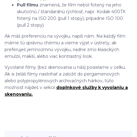
Pull filmu
znamená, že film nebol fotený na jeho
skutočnú / štandardnú rýchlosť, napr. Kodak 400TX
fotený na ISO 200 (pull 1 stopy), prípadne ISO 100
(pull 2 stopy).
Ak máš preferenciu na vývojku, napíš nám. Na každý film
máme tú správnu chémiu a vieme výjsť v ústrety, ak
preferuješ jemnozrnnú vývojku, riadne zrno klasických
emulzií, mäkší, alebo viac kontrastný look.
Vyvolané filmy (bez skenovania u nás) posielame v celku.
Ak si želáš filmy nastrihať a založiť do pergamenových
alebo polypropylénových archivačných hárkov, túto
možnosť nájdeš v sekcií
doplnkové služby k vyvolaniu a
skenovaniu.