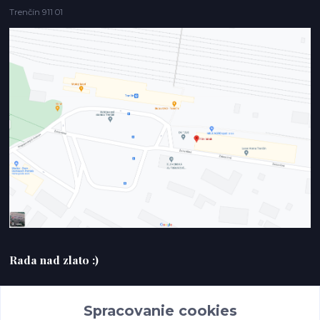
Trenčín 911 01
Rada nad zlato :)
+420607408953
Spracovanie cookies