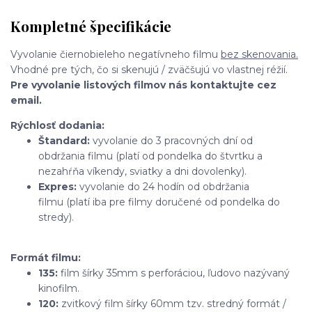
Kompletné špecifikácie
Vyvolanie čiernobieleho negatívneho filmu
bez skenovania.
Vhodné pre tých, čo si skenujú / zväčšujú vo vlastnej réžií.
Pre vyvolanie listových filmov nás kontaktujte cez
email.
Rýchlosť dodania:
Štandard:
vyvolanie do 3 pracovných dní od
obdržania filmu (platí od pondelka do štvrtku a
nezahŕňa víkendy, sviatky a dni dovolenky).
Expres:
vyvolanie do 24 hodín od obdržania
filmu (platí iba pre filmy doručené od pondelka do
stredy).
Formát filmu:
135:
film šírky 35mm s perforáciou, ľudovo nazývaný
kinofilm.
120:
zvitkový film šírky 60mm tzv. stredný formát /