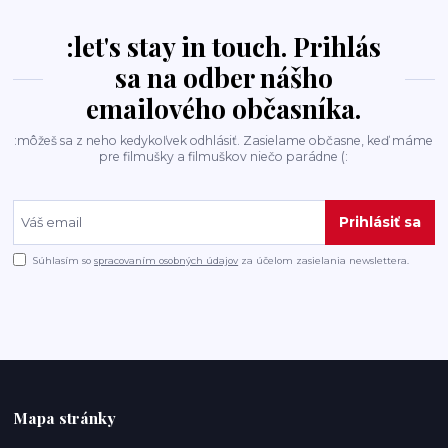
:let's stay in touch. Prihlás
sa na odber nášho
emailového občasníka.
:môžeš sa z neho kedykoľvek odhlásiť. Zasielame občasne, keď máme
pre filmušky a filmuškov niečo parádne (:
Prihlásiť sa
Súhlasím so
spracovaním osobných údajov
za účelom zasielania newslettera.
Mapa stránky