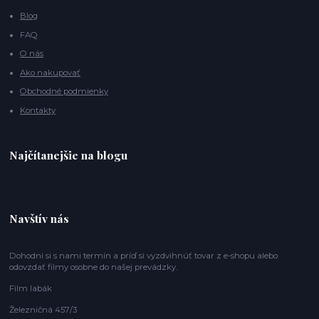
Blog
FAQ
O nás
Ako nakupovať
Obchodné podmienky
Kontakty
Najčítanejšie na blogu
Navštív nás
Dohodni si s nami termín a príď si vyzdvihnúť tovar z e-shopu alebo
odovzdať filmy osobne do našej prevádzky.
Film labák
Železničná 457/3