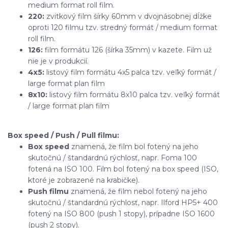
medium format roll film.
220:
zvitkový film šírky 60mm v dvojnásobnej dĺžke
oproti 120 filmu tzv. stredný formát / medium format
roll film.
126:
film formátu 126 (šírka 35mm) v kazete. Film už
nie je v produkcií.
4x5:
listový film formátu 4x5 palca tzv. veľký formát /
large format plan film
8x10:
listový film formátu 8x10 palca tzv. veľký formát
/ large format plan film
Box speed / Push / Pull filmu:
Box speed
znamená, že film bol fotený na jeho
skutočnú / štandardnú rýchlosť, napr. Foma 100
fotená na ISO 100. Film bol fotený na box speed (ISO,
ktoré je zobrazené na krabičke).
Push filmu
znamená, že film nebol fotený na jeho
skutočnú / štandardnú rýchlosť, napr. Ilford HP5+ 400
fotený na ISO 800 (push 1 stopy), prípadne ISO 1600
(push 2 stopy).