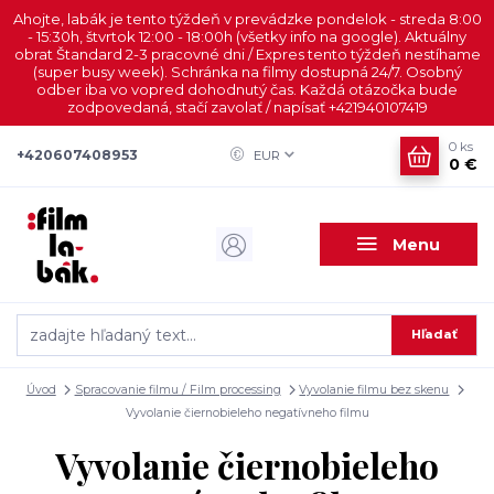
Ahojte, labák je tento týždeň v prevádzke pondelok - streda 8:00
- 15:30h, štvrtok 12:00 - 18:00h (všetky info na google). Aktuálny
obrat Štandard 2-3 pracovné dni / Expres tento týždeň nestíhame
(super busy week). Schránka na filmy dostupná 24/7. Osobný
odber iba vo vopred dohodnutý čas. Každá otázočka bude
zodpovedaná, stačí zavolať / napísať +421940107419
0
ks
+420607408953
EUR
0 €
Menu
Hľadať
Úvod
Spracovanie filmu / Film processing
Vyvolanie filmu bez skenu
Vyvolanie čiernobieleho negatívneho filmu
Vyvolanie čiernobieleho