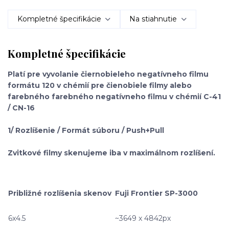
Kompletné špecifikácie
Na stiahnutie
Kompletné špecifikácie
Platí pre vyvolanie čiernobieleho negatívneho filmu
formátu 120 v chémií pre čienobiele filmy alebo
farebného farebného negatívneho filmu v chémií C-41
/ CN-16
1/ Rozlíšenie / Formát súboru / Push+Pull
Zvitkové filmy skenujeme iba v maximálnom rozlíšení.
Približné rozlíšenia skenov
Fuji Frontier SP-3000
6x4.5
~3649 x 4842px