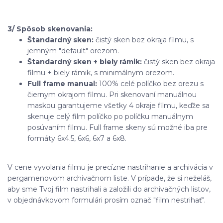
3/ Spôsob skenovania:
Štandardný sken:
čistý sken bez okraja filmu, s
jemným "default" orezom.
Štandardný sken + biely rámik:
čistý sken bez okraja
filmu + biely rámik, s minimálnym orezom.
Full frame manual:
100% celé políčko bez orezu s
čiernym okrajom filmu. Pri skenovaní manuálnou
maskou garantujeme všetky 4 okraje filmu, keďže sa
skenuje celý film políčko po políčku manuálnym
posúvaním filmu. Full frame skeny sú možné iba pre
formáty 6x4.5, 6x6, 6x7 a 6x8.
V cene vyvolania filmu je precízne nastrihanie a archivácia v
pergamenovom archivačnom liste. V prípade, že si neželáš,
aby sme Tvoj film nastrihali a založili do archivačných listov,
v objednávkovom formulári prosím označ "film nestrihať".