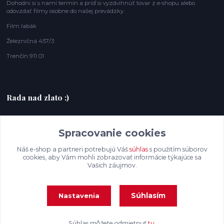
Dohodni si s nami termín a príď si vyzdvihnúť tovar z e-shopu alebo
odovzdať filmy osobne do našej prevádzky.
Film labák
Železničná 457/3
Trenčín 911 01
Rada nad zlato :)
+420607408953
Spracovanie cookies
filmlabak@gmail.com
Náš e-shop a partneri potrebujú Váš
súhlas
s použitím súborov
cookies, aby Vám mohli zobrazovať informácie týkajúce sa
Vašich záujmov.
Súhlasím
Nastavenia
Súhlas môžete odmietnuť
tu
.