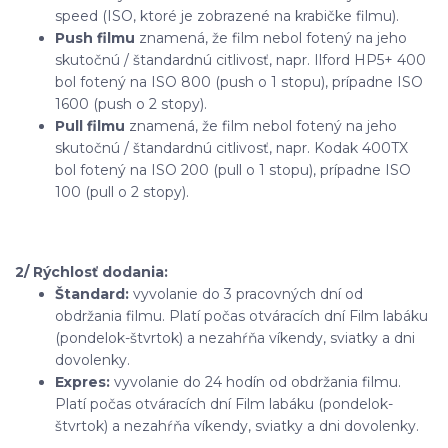
speed (ISO, ktoré je zobrazené na krabičke filmu).
Push filmu
znamená, že film nebol fotený na jeho
skutočnú / štandardnú citlivosť, napr. Ilford HP5+ 400
bol fotený na ISO 800 (push o 1 stopu), prípadne ISO
1600 (push o 2 stopy).
Pull filmu
znamená, že film nebol fotený na jeho
skutočnú / štandardnú citlivosť, napr. Kodak 400TX
bol fotený na ISO 200 (pull o 1 stopu), prípadne ISO
100 (pull o 2 stopy).
2/ Rýchlosť dodania:
Štandard:
vyvolanie do 3 pracovných dní od
obdržania filmu. Platí počas otváracích dní Film labáku
(pondelok-štvrtok) a nezahŕňa víkendy, sviatky a dni
dovolenky.
Expres:
vyvolanie do 24 hodín od obdržania filmu.
Platí počas otváracích dní Film labáku (pondelok-
štvrtok) a nezahŕňa víkendy, sviatky a dni dovolenky.