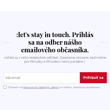
:let's stay in touch. Prihlás
sa na odber nášho
emailového občasníka.
:môžeš sa z neho kedykoľvek odhlásiť. Zasielame občasne, keď máme
pre filmušky a filmuškov niečo parádne (:
Prihlásiť sa
Súhlasím so
spracovaním osobných údajov
za účelom zasielania newslettera.