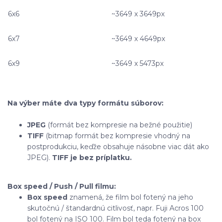
6x6
~3649 x 3649px
6x7
~3649 x 4649px
6x9
~3649 x 5473px
Na výber máte dva typy formátu súborov:
JPEG
(formát bez kompresie na bežné použitie)
TIFF
(bitmap formát bez kompresie vhodný na
postprodukciu, keďže obsahuje násobne viac dát ako
JPEG).
TIFF je bez príplatku.
Box speed / Push / Pull filmu:
Box speed
znamená, že film bol fotený na jeho
skutočnú / štandardnú citlivosť, napr. Fuji Acros 100
bol fotený na ISO 100. Film bol teda fotený na box