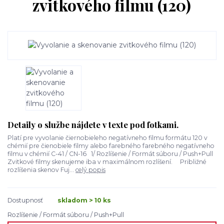
zvitkového filmu (120)
Detaily o službe nájdete v texte pod fotkami.
Platí pre vyvolanie čiernobieleho negatívneho filmu formátu 120 v
chémií pre čienobiele filmy alebo farebného farebného negatívneho
filmu v chémií C-41 / CN-16 1/ Rozlíšenie / Formát súboru / Push+Pull
Zvitkové filmy skenujeme iba v maximálnom rozlíšení. Približné
rozlíšenia skenov Fuj...
celý popis
Dostupnosť
skladom > 10 ks
Rozlíšenie / Formát súboru / Push+Pull