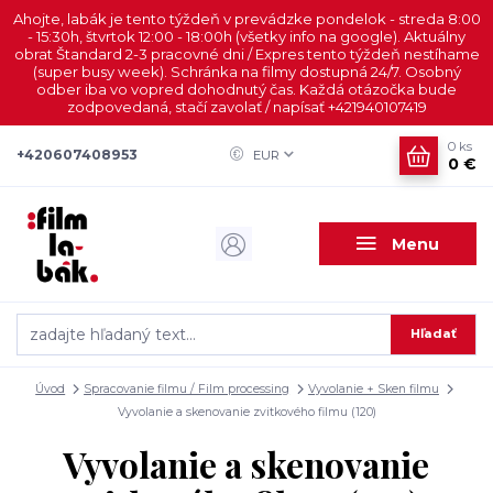
Ahojte, labák je tento týždeň v prevádzke pondelok - streda 8:00
- 15:30h, štvrtok 12:00 - 18:00h (všetky info na google). Aktuálny
obrat Štandard 2-3 pracovné dni / Expres tento týždeň nestíhame
(super busy week). Schránka na filmy dostupná 24/7. Osobný
odber iba vo vopred dohodnutý čas. Každá otázočka bude
zodpovedaná, stačí zavolať / napísať +421940107419
0
ks
+420607408953
EUR
0 €
Menu
Hľadať
Úvod
Spracovanie filmu / Film processing
Vyvolanie + Sken filmu
Vyvolanie a skenovanie zvitkového filmu (120)
Vyvolanie a skenovanie