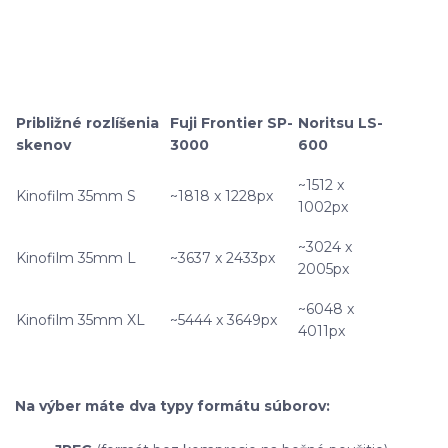
Približné rozlíšenia
Fuji Frontier SP-
Noritsu LS-
skenov
3000
600
~1512 x
Kinofilm 35mm S
~1818 x 1228px
1002px
~3024 x
Kinofilm 35mm L
~3637 x 2433px
2005px
~6048 x
Kinofilm 35mm XL
~5444 x 3649px
4011px
Na výber máte dva typy formátu súborov: