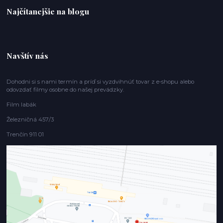
Najčítanejšie na blogu
Navštív nás
Dohodni si s nami termín a príď si vyzdvihnúť tovar z e-shopu alebo
odovzdať filmy osobne do našej prevádzky.
Film labák
Železničná 457/3
Trenčín 911 01