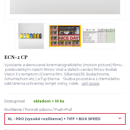
ECN-2 CP
Vyvolanie a skenovanie kinematografického (motion picture) filmu -
predovšetkým našich filmov Void a ďalších variácií filmov Kodak
Vision 3 s remjetom (Cinema film, Silbersalz35, Budachrome,
Schumschum etc.) a Fuji Eterna. Služba pozostáva z chemického
odstránenia ochrannej remjet vrstvy, násle...
celý popis
Dostupnosť
skladom > 10 ks
Rozlíšenie / Formát súboru / Push+Pull