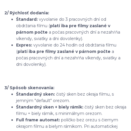
2/ Rýchlosť dodania:
Štandard:
vyvolanie do 3 pracovných dní od
obdržania filmu (
platí iba pre filmy zaslané v
párnom počte
a počas pracovných dní a nezahŕňa
víkendy, sviatky a dni dovolenky).
Expres:
vyvolanie do 24 hodín od obdržania filmu
(
platí iba pre filmy zaslané v párnom počte
a
počas pracovných dní a nezahŕňa víkendy, sviatky a
dni dovolenky).
3/ Spôsob skenovania:
Štandardný sken:
čistý sken bez okraja filmu, s
jemným "default" orezom.
Štandardný sken + biely rámik:
čistý sken bez okraja
filmu + biely rámik, s minimálnym orezom.
Full frame automat:
políčko bez orezu s čiernym
okrajom filmu a bielym rámikom. Pri automatickej