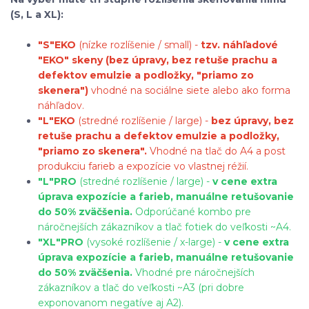
(S, L a XL):
"S"
EKO
(nízke rozlíšenie / small) -
tzv. náhľadové
"EKO" skeny (bez úpravy, bez retuše prachu a
defektov emulzie a podložky, "priamo zo
skenera")
vhodné na sociálne siete alebo ako forma
náhľadov.
"L"
EKO
(stredné rozlíšenie / large) -
bez úpravy, bez
retuše prachu a defektov emulzie a podložky,
"priamo zo skenera".
Vhodné na tlač do A4 a post
produkciu farieb a expozície vo vlastnej réžií.
"L"
PRO
(stredné rozlíšenie / large) -
v cene extra
úprava expozície a farieb, manuálne retušovanie
do 50% zväčšenia.
Odporúčané kombo pre
náročnejších zákazníkov a tlač fotiek do veľkosti ~A4.
"XL"
PRO
(vysoké rozlíšenie / x-large) -
v cene extra
úprava expozície a farieb, manuálne retušovanie
do 50% zväčšenia.
Vhodné pre náročnejších
zákazníkov a tlač do veľkosti ~A3 (pri dobre
exponovanom negatíve aj A2).