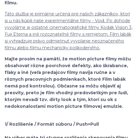
filmu.
Táto služba je primárne určená pre našich zákazníkov, ktorí
si u nás kúpili naše experimentálne filmy - Void. Po dohode
vyvoláme aj ostatné cinematografické filmy Kodak Vision 3,
Fuji Eterna a iné rozoznateľné filmy s remjetom. Film labák
si vyhradzuje právo odmietnuť vyvolanie neoznačeného
filmu alebo filmu mechanicky poškodeného.
Majte prosím na pamäti, že motion picture filmy môžu
obsahovať rôzne povrchové defekty, ako škrabance,
fľaky a iné (veľa predajcov filmy navíja ručne a v
rôznych pracovných podmienkach, ktoré Film labák
nemá pod kontrolou). Občasne sa môžu objaviť aj
presvity, preto je film vhodný predovšetkým pre ľudí,
ktorým nevadí tzv. dirty look a tým, ktorí su ok s
nedokonalosťami motion picture filmovej emulzie.
1/ Rozlíšenie / Formát súboru / Push+Pull
Na výber máte tri stupne rozlíšenia skenovania filmu