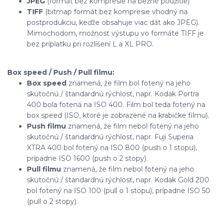
JPEG
(formát bez kompresie na bežné použitie)
TIFF
(bitmap formát bez kompresie vhodný na
postprodukciu, keďže obsahuje viac dát ako JPEG).
Mimochodom, možnosť výstupu vo formáte TIFF je
bez príplatku pri rozlíšení L a XL PRO.
Box speed / Push / Pull filmu:
Box speed
znamená, že film bol fotený na jeho
skutočnú / štandardnú rýchlosť, napr. Kodak Portra
400 bola fotená na ISO 400. Film bol teda fotený na
box speed (ISO, ktoré je zobrazené na krabičke filmu).
Push filmu
znamená, že film nebol fotený na jeho
skutočnú / štandardnú rýchlosť, napr. Fuji Superia
XTRA 400 bol fotený na ISO 800 (push o 1 stopu),
prípadne ISO 1600 (push o 2 stopy).
Pull filmu
znamená, že film nebol fotený na jeho
skutočnú / štandardnú rýchlosť, napr. Kodak Gold 200
bol fotený na ISO 100 (pull o 1 stopu), prípadne ISO 50
(pull o 2 stopy).