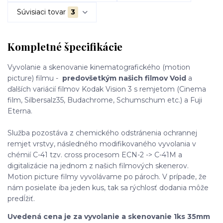
Súvisiaci tovar
3
Kompletné špecifikácie
Vyvolanie a skenovanie kinematografického (motion
picture) filmu -
predovšetkým našich filmov Void
a
ďalších variácií filmov Kodak Vision 3 s remjetom (Cinema
film, Silbersalz35, Budachrome, Schumschum etc.) a Fuji
Eterna.
Služba pozostáva z chemického odstránenia ochrannej
remjet vrstvy, následného modifikovaného vyvolania v
chémií C-41 tzv. cross procesom ECN-2 -> C-41M a
digitalizácie na jednom z našich filmových skenerov.
Motion picture filmy vyvolávame po pároch. V prípade, že
nám posielate iba jeden kus, tak sa rýchlosť dodania môže
predĺžiť.
Uvedená cena je za vyvolanie a skenovanie 1ks 35mm