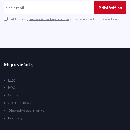
Prihlásiť sa
Súhlasím so
spracovaním osobných údajov
za účelom zasielania newslettera.
Mapa stránky
Blog
FAQ
O nás
Ako nakupovať
Obchodné podmienky
Kontakty