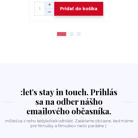
Pridať do košíka
:let's stay in touch. Prihlás
sa na odber nášho
emailového občasníka.
:môžeš sa z neho kedykoľvek odhlásiť. Zasielame občasne, keď máme
pre filmušky a filmuškov niečo parádne (: