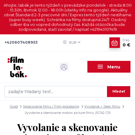
Ahojte, labák je tento týždeň v prevádzke pondelok - streda 8:00
- 15:30h, štvrtok 12:00 - 18:00h (všetky info na google). Aktuálny
obrat Štandard 2-3 pracovné dni / Expres tento týždeň nestíhame
(super busy week). Schránka na filmy dostupná 24/7. Osobný
odber iba vo vopred dohodnutý čas. Každá otázočka bude
zodpovedaná, stačí zavolať / napísať +421940107419
0
ks
+420607408953
EUR
0 €
Menu
Hľadať
Úvod
Spracovanie filmu / Film processing
Vyvolanie + Sken filmu
Vyvolanie a skenovanie motion picture filmu (ECN2 CP)
Vyvolanie a skenovanie