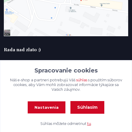
Rada nad zlato :)
+420607408953
Spracovanie cookies
filmlabak@gmail.com
Náš e-shop a partneri potrebujú Váš
súhlas
s použitím súborov
cookies, aby Vám mohli zobrazovať informácie týkajúce sa
Vašich záujmov.
Súhlasím
Nastavenia
Súhlas môžete odmietnuť
tu
.
Vytvorené na
Eshop-rychlo.sk