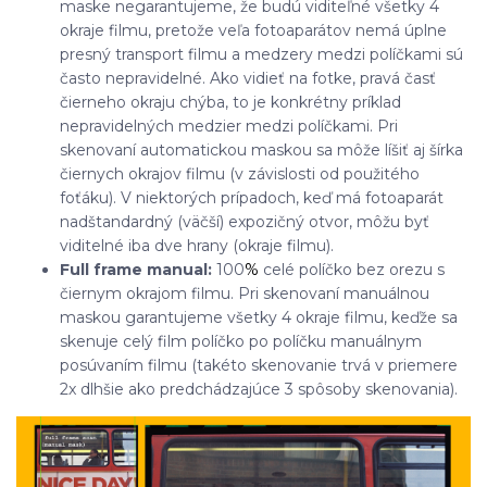
maske negarantujeme, že budú viditeľné všetky 4
okraje filmu, pretože veľa fotoaparátov nemá úplne
presný transport filmu a medzery medzi políčkami sú
často nepravidelné. Ako vidieť na fotke, pravá časť
čierneho okraju chýba, to je konkrétny príklad
nepravidelných medzier medzi políčkami. Pri
skenovaní automatickou maskou sa môže líšiť aj šírka
čiernych okrajov filmu (v závislosti od použitého
foťáku). V niektorých prípadoch, keď má fotoaparát
nadštandardný (väčší) expozičný otvor, môžu byť
viditelné iba dve hrany (okraje filmu).
Full frame manual:
100
%
celé políčko bez orezu s
čiernym okrajom filmu. Pri skenovaní manuálnou
maskou garantujeme všetky 4 okraje filmu, keďže sa
skenuje celý film políčko po políčku manuálnym
posúvaním filmu (takéto skenovanie trvá v priemere
2x dlhšie ako predchádzajúce 3 spôsoby skenovania).