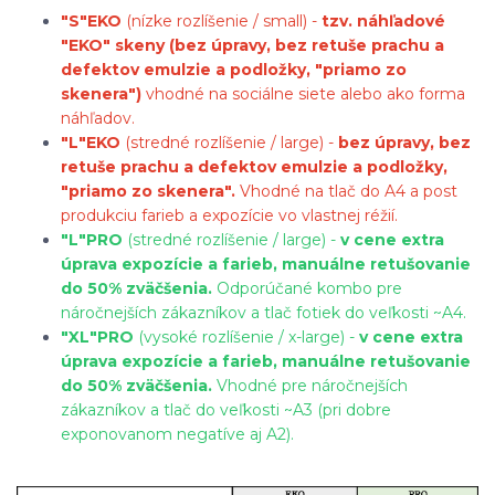
"S"
EKO
(nízke rozlíšenie / small) -
tzv. náhľadové
"EKO" skeny (bez úpravy, bez retuše prachu a
defektov emulzie a podložky, "priamo zo
skenera")
vhodné na sociálne siete alebo ako forma
náhľadov.
"L"
EKO
(stredné rozlíšenie / large) -
bez úpravy, bez
retuše prachu a defektov emulzie a podložky,
"priamo zo skenera".
Vhodné na tlač do A4 a post
produkciu farieb a expozície vo vlastnej réžií.
"L"
PRO
(stredné rozlíšenie / large) -
v cene extra
úprava expozície a farieb, manuálne retušovanie
do 50% zväčšenia.
Odporúčané kombo pre
náročnejších zákazníkov a tlač fotiek do veľkosti ~A4.
"XL"
PRO
(vysoké rozlíšenie / x-large) -
v cene extra
úprava expozície a farieb, manuálne retušovanie
do 50% zväčšenia.
Vhodné pre náročnejších
zákazníkov a tlač do veľkosti ~A3 (pri dobre
exponovanom negatíve aj A2).