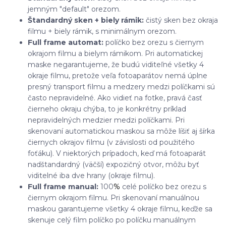
jemným "default" orezom.
Štandardný sken + biely rámik:
čistý sken bez okraja
filmu + biely rámik, s minimálnym orezom.
Full frame automat:
políčko bez orezu s čiernym
okrajom filmu a bielym rámikom. Pri automatickej
maske negarantujeme, že budú viditeľné všetky 4
okraje filmu, pretože veľa fotoaparátov nemá úplne
presný transport filmu a medzery medzi políčkami sú
často nepravidelné. Ako vidieť na fotke, pravá časť
čierneho okraju chýba, to je konkrétny príklad
nepravidelných medzier medzi políčkami. Pri
skenovaní automatickou maskou sa môže líšiť aj šírka
čiernych okrajov filmu (v závislosti od použitého
foťáku). V niektorých prípadoch, keď má fotoaparát
nadštandardný (väčší) expozičný otvor, môžu byť
viditelné iba dve hrany (okraje filmu).
Full frame manual:
100
%
celé políčko bez orezu s
čiernym okrajom filmu. Pri skenovaní manuálnou
maskou garantujeme všetky 4 okraje filmu, keďže sa
skenuje celý film políčko po políčku manuálnym