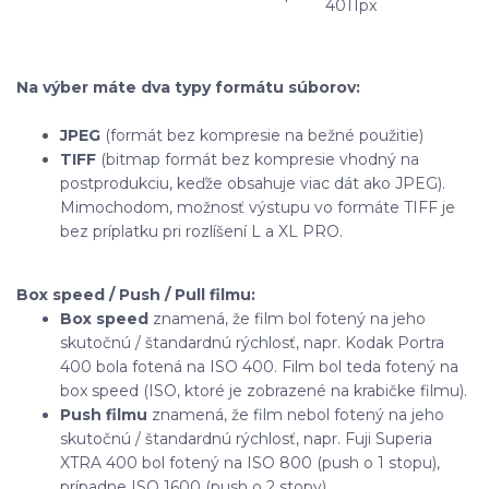
4011px
Na výber máte dva typy formátu súborov:
JPEG
(formát bez kompresie na bežné použitie)
TIFF
(bitmap formát bez kompresie vhodný na
postprodukciu, keďže obsahuje viac dát ako JPEG).
Mimochodom, možnosť výstupu vo formáte TIFF je
bez príplatku pri rozlíšení L a XL PRO.
Box speed / Push / Pull filmu:
Box speed
znamená, že film bol fotený na jeho
skutočnú / štandardnú rýchlosť, napr. Kodak Portra
400 bola fotená na ISO 400. Film bol teda fotený na
box speed (ISO, ktoré je zobrazené na krabičke filmu).
Push filmu
znamená, že film nebol fotený na jeho
skutočnú / štandardnú rýchlosť, napr. Fuji Superia
XTRA 400 bol fotený na ISO 800 (push o 1 stopu),
prípadne ISO 1600 (push o 2 stopy).