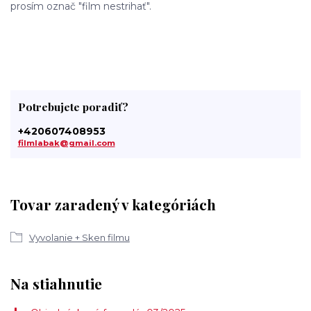
prosím označ "film nestrihať".
Potrebujete poradiť?
+420607408953
filmlabak@gmail.com
Tovar zaradený v kategóriách
Vyvolanie + Sken filmu
Na stiahnutie