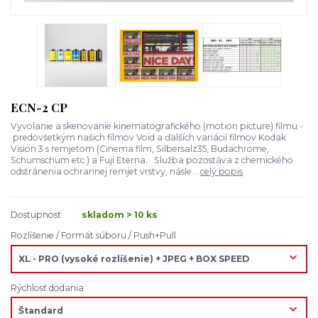
ECN-2 CP
Vyvolanie a skenovanie kinematografického (motion picture) filmu -
predovšetkým našich filmov Void a ďalších variácií filmov Kodak
Vision 3 s remjetom (Cinema film, Silbersalz35, Budachrome,
Schumschum etc.) a Fuji Eterna. Služba pozostáva z chemického
odstránenia ochrannej remjet vrstvy, násle...
celý popis
Dostupnosť
skladom > 10 ks
Rozlíšenie / Formát súboru / Push+Pull
Rýchlosť dodania