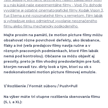
si u nás kúpili naše experimentálne filmy - Void. Po dohode
vyvoláme aj ostatné cinematografické filmy Kodak Vision 3,
Fuji Eterna a iné rozoznateľné filmy s remjetom. Film labák
si vyhradzuje právo odmietnuť vyvolanie neoznačeného
filmu alebo filmu mechanicky poškodeného.
Majte prosím na pamäti, že motion picture filmy môžu
obsahovať rôzne povrchové defekty, ako škrabance,
fľaky a iné (veľa predajcov filmy navíja ručne a v
rôznych pracovných podmienkach, ktoré Film labák
nemá pod kontrolou). Občasne sa môžu objaviť aj
presvity, preto je film vhodný predovšetkým pre ľudí,
ktorým nevadí tzv. dirty look a tým, ktorí su ok s
nedokonalosťami motion picture filmovej emulzie.
1/ Rozlíšenie / Formát súboru / Push+Pull
Na výber máte tri stupne rozlíšenia skenovania filmu
(S, L a XL):