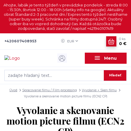
Ahojte, labák je tento týždeň v prevádzke pondelok - streda 8:00
- 15:30h, štvrtok 12:00 - 18:00h (všetky info na google). Aktuálny
obrat Štandard 2-3 pracovné dni / Expres tento týždeň nestíhame
(super busy week). Schránka na filmy dostupná 24/7. Osobný
odber iba vo vopred dohodnutý čas. Každá otázočka bude
zodpovedaná, stačí zavolať / napísať +421940107419
0
ks
+420607408953
EUR
0 €
Menu
Hľadať
Úvod
Spracovanie filmu / Film processing
Vyvolanie + Sken filmu
Vyvolanie a skenovanie motion picture filmu (ECN2 CP)
Vyvolanie a skenovanie
motion picture filmu (ECN2