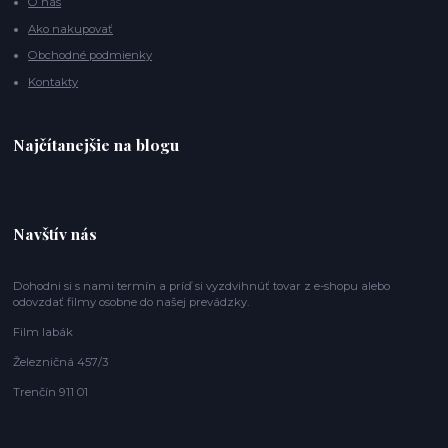
O nás
Ako nakupovať
Obchodné podmienky
Kontakty
Najčítanejšie na blogu
Navštív nás
Dohodni si s nami termín a príď si vyzdvihnúť tovar z e-shopu alebo
odovzdať filmy osobne do našej prevádzky.
Film labák
Železničná 457/3
Trenčín 911 01