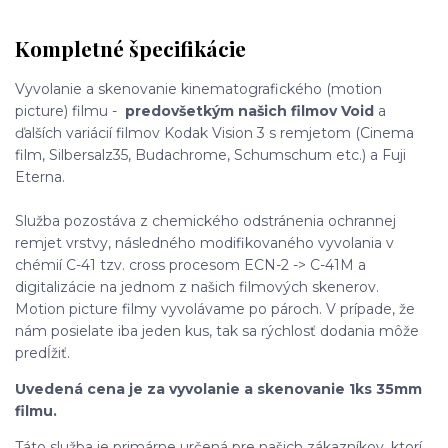
Kompletné špecifikácie
Vyvolanie a skenovanie kinematografického (motion
picture) filmu -
predovšetkým našich filmov Void
a
ďalších variácií filmov Kodak Vision 3 s remjetom (Cinema
film, Silbersalz35, Budachrome, Schumschum etc.) a Fuji
Eterna.
Služba pozostáva z chemického odstránenia ochrannej
remjet vrstvy, následného modifikovaného vyvolania v
chémií C-41 tzv. cross procesom ECN-2 -> C-41M a
digitalizácie na jednom z našich filmových skenerov.
Motion picture filmy vyvolávame po pároch. V prípade, že
nám posielate iba jeden kus, tak sa rýchlosť dodania môže
predĺžiť.
Uvedená cena je za vyvolanie a skenovanie 1ks 35mm
filmu.
Táto služba je primárne určená pre našich zákazníkov, ktorí