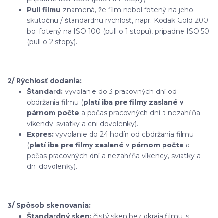
Pull filmu
znamená, že film nebol fotený na jeho
skutočnú / štandardnú rýchlosť, napr. Kodak Gold 200
bol fotený na ISO 100 (pull o 1 stopu), prípadne ISO 50
(pull o 2 stopy).
2/ Rýchlosť dodania:
Štandard:
vyvolanie do 3 pracovných dní od
obdržania filmu (
platí iba pre filmy zaslané v
párnom počte
a počas pracovných dní a nezahŕňa
víkendy, sviatky a dni dovolenky).
Expres:
vyvolanie do 24 hodín od obdržania filmu
(
platí iba pre filmy zaslané v párnom počte
a
počas pracovných dní a nezahŕňa víkendy, sviatky a
dni dovolenky).
3/ Spôsob skenovania:
Štandardný sken:
čistý sken bez okraja filmu, s