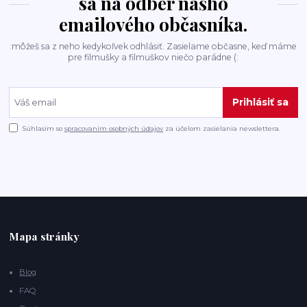
sa na odber nášho
emailového občasníka.
:môžeš sa z neho kedykoľvek odhlásiť. Zasielame občasne, keď máme
pre filmušky a filmuškov niečo parádne (:
Prihlásiť sa
Súhlasím so
spracovaním osobných údajov
za účelom zasielania newslettera.
Mapa stránky
Blog
FAQ