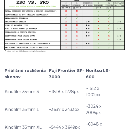
Približné rozlíšenia
Fuji Frontier SP-
Noritsu LS-
skenov
3000
600
~1512 x
Kinofilm 35mm S
~1818 x 1228px
1002px
~3024 x
Kinofilm 35mm L
~3637 x 2433px
2005px
~6048 x
Kinofilm 35mm XL
~5444 x 3649px