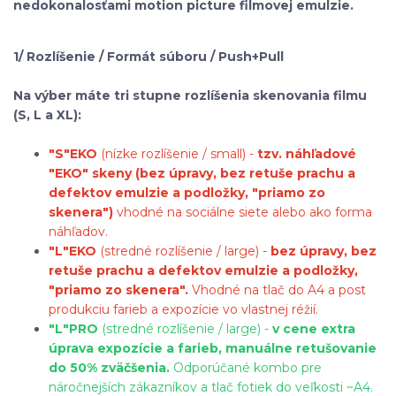
nedokonalosťami motion picture filmovej emulzie.
1/ Rozlíšenie / Formát súboru / Push+Pull
Na výber máte tri stupne rozlíšenia skenovania filmu
(S, L a XL):
"S"
EKO
(nízke rozlíšenie / small) -
tzv. náhľadové
"EKO" skeny (bez úpravy, bez retuše prachu a
defektov emulzie a podložky, "priamo zo
skenera")
vhodné na sociálne siete alebo ako forma
náhľadov.
"L"
EKO
(stredné rozlíšenie / large) -
bez úpravy, bez
retuše prachu a defektov emulzie a podložky,
"priamo zo skenera".
Vhodné na tlač do A4 a post
produkciu farieb a expozície vo vlastnej réžií.
"L"
PRO
(stredné rozlíšenie / large) -
v cene extra
úprava expozície a farieb, manuálne retušovanie
do 50% zväčšenia.
Odporúčané kombo pre
náročnejších zákazníkov a tlač fotiek do veľkosti ~A4.