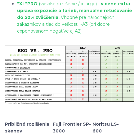
"XL"
PRO
(vysoké rozlíšenie / x-large) -
v cene extra
úprava expozície a farieb, manuálne retušovanie
do 50% zväčšenia.
Vhodné pre náročnejších
zákazníkov a tlač do veľkosti ~A3 (pri dobre
exponovanom negatíve aj A2).
Približné rozlíšenia
Fuji Frontier SP-
Noritsu LS-
skenov
3000
600