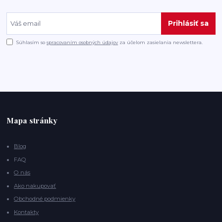
Prihlásiť sa
Súhlasím so
spracovaním osobných údajov
za účelom zasielania newslettera.
Mapa stránky
Blog
FAQ
O nás
Ako nakupovať
Obchodné podmienky
Kontakty