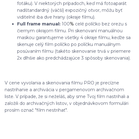
foťáku). V niektorých prípadoch, keď má fotoaparát
nadštandardný (väčší) expozičný otvor, môžu byť
viditelné iba dve hrany (okraje filmu).
Full frame manual:
100
%
celé políčko bez orezu s
čiernym okrajom filmu. Pri skenovaní manuálnou
maskou garantujeme všetky 4 okraje filmu, keďže sa
skenuje celý film políčko po políčku manuálnym
posúvaním filmu (takéto skenovanie trvá v priemere
2x dlhšie ako predchádzajúce 3 spôsoby skenovania).
V cene vyvolania a skenovania filmu PRO je precízne
nastrihanie a archivácia v pergamenovom archivačnom
liste. V prípade, že si neželáš, aby sme Tvoj film nastrihali a
založili do archivačných listov, v objednávkovom formulári
prosím označ "film nestrihať".