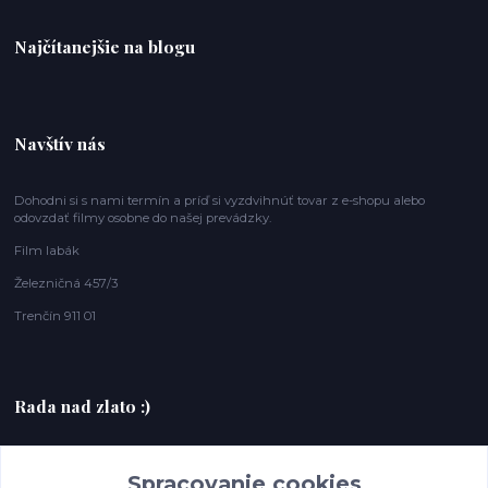
Najčítanejšie na blogu
Navštív nás
Dohodni si s nami termín a príď si vyzdvihnúť tovar z e-shopu alebo
odovzdať filmy osobne do našej prevádzky.
Film labák
Železničná 457/3
Trenčín 911 01
Rada nad zlato :)
+420607408953
Spracovanie cookies