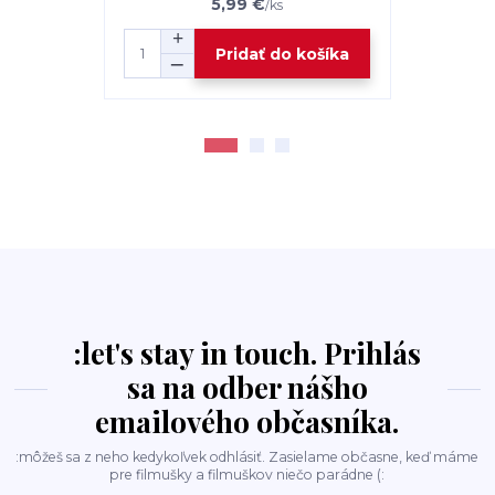
5,99 €
/
ks
Pridať do košíka
:let's stay in touch. Prihlás
sa na odber nášho
emailového občasníka.
:môžeš sa z neho kedykoľvek odhlásiť. Zasielame občasne, keď máme
pre filmušky a filmuškov niečo parádne (: