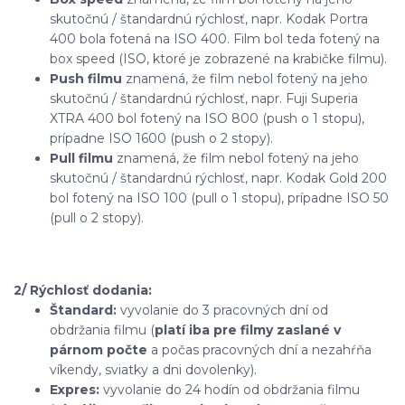
skutočnú / štandardnú rýchlosť, napr. Kodak Portra
400 bola fotená na ISO 400. Film bol teda fotený na
box speed (ISO, ktoré je zobrazené na krabičke filmu).
Push filmu
znamená, že film nebol fotený na jeho
skutočnú / štandardnú rýchlosť, napr. Fuji Superia
XTRA 400 bol fotený na ISO 800 (push o 1 stopu),
prípadne ISO 1600 (push o 2 stopy).
Pull filmu
znamená, že film nebol fotený na jeho
skutočnú / štandardnú rýchlosť, napr. Kodak Gold 200
bol fotený na ISO 100 (pull o 1 stopu), prípadne ISO 50
(pull o 2 stopy).
2/ Rýchlosť dodania:
Štandard:
vyvolanie do 3 pracovných dní od
obdržania filmu (
platí iba pre filmy zaslané v
párnom počte
a počas pracovných dní a nezahŕňa
víkendy, sviatky a dni dovolenky).
Expres:
vyvolanie do 24 hodín od obdržania filmu