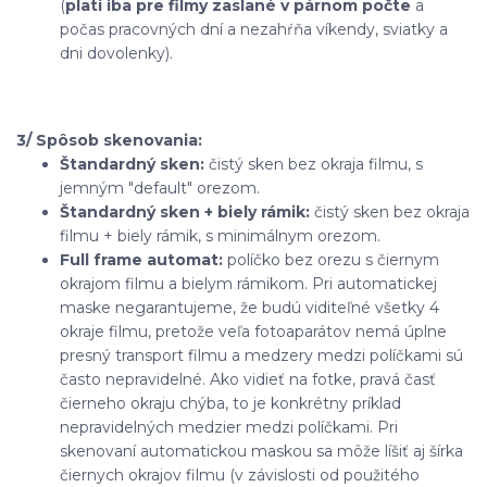
(
platí iba pre filmy zaslané v párnom počte
a
počas pracovných dní a nezahŕňa víkendy, sviatky a
dni dovolenky).
3/ Spôsob skenovania:
Štandardný sken:
čistý sken bez okraja filmu, s
jemným "default" orezom.
Štandardný sken + biely rámik:
čistý sken bez okraja
filmu + biely rámik, s minimálnym orezom.
Full frame automat:
políčko bez orezu s čiernym
okrajom filmu a bielym rámikom. Pri automatickej
maske negarantujeme, že budú viditeľné všetky 4
okraje filmu, pretože veľa fotoaparátov nemá úplne
presný transport filmu a medzery medzi políčkami sú
často nepravidelné. Ako vidieť na fotke, pravá časť
čierneho okraju chýba, to je konkrétny príklad
nepravidelných medzier medzi políčkami. Pri
skenovaní automatickou maskou sa môže líšiť aj šírka
čiernych okrajov filmu (v závislosti od použitého