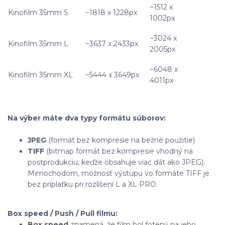
~1512 x
Kinofilm 35mm S
~1818 x 1228px
1002px
~3024 x
Kinofilm 35mm L
~3637 x 2433px
2005px
~6048 x
Kinofilm 35mm XL
~5444 x 3649px
4011px
Na výber máte dva typy formátu súborov:
JPEG
(formát bez kompresie na bežné použitie)
TIFF
(bitmap formát bez kompresie vhodný na
postprodukciu, keďže obsahuje viac dát ako JPEG).
Mimochodom, možnosť výstupu vo formáte TIFF je
bez príplatku pri rozlíšení L a XL PRO.
Box speed / Push / Pull filmu:
Box speed
znamená, že film bol fotený na jeho