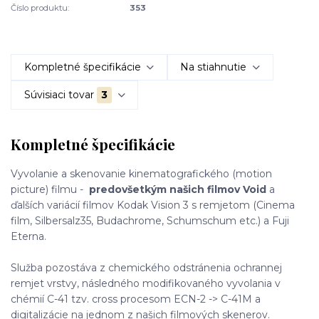
Číslo produktu:
353
Kompletné špecifikácie
Na stiahnutie
Súvisiaci tovar
3
Kompletné špecifikácie
Vyvolanie a skenovanie kinematografického (motion
picture) filmu -
predovšetkým našich filmov Void
a
ďalších variácií filmov Kodak Vision 3 s remjetom (Cinema
film, Silbersalz35, Budachrome, Schumschum etc.) a Fuji
Eterna.
Služba pozostáva z chemického odstránenia ochrannej
remjet vrstvy, následného modifikovaného vyvolania v
chémií C-41 tzv. cross procesom ECN-2 -> C-41M a
digitalizácie na jednom z našich filmových skenerov.