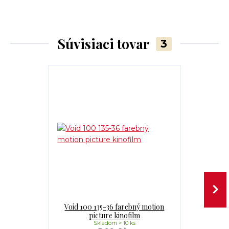
Súvisiaci tovar
3
Void 100 135-36 farebný motion
Void 200T 
picture kinofilm
pi
Skladom > 10 ks