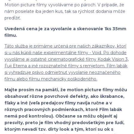
Motion picture filmy vyvolávame po pároch. V prípade, že
nám posielate iba jeden kus, tak sa rýchlosť dodania môže
predĺžiť.
Uvedená cena je za vyvolanie a skenovanie 1ks 35mm
filmu.
Táto služba je primárne určená pre našich zákazníkov, ktorí
si u nás kúpili naše experimentálne filmy - Void. Po dohode
vyvoláme aj ostatné cinematografické filmy Kodak Vision 3,
Fuji Eterna a iné rozoznateľné filmy s remjetom. Film labák
si vyhradzuje právo odmietnuť vyvolanie neoznačeného
filmu alebo filmu mechanicky poškodeného.
Majte prosím na pamäti, že motion picture filmy môžu
obsahovať rôzne povrchové defekty, ako škrabance,
fľaky a iné (veľa predajcov filmy navíja ručne a v
rôznych pracovných podmienkach, ktoré Film labák
nemá pod kontrolou). Občasne sa môžu objaviť aj
presvity, preto je film vhodný predovšetkým pre ľudí,
ktorým nevadí tzv. dirty look a tým, ktorí su ok s