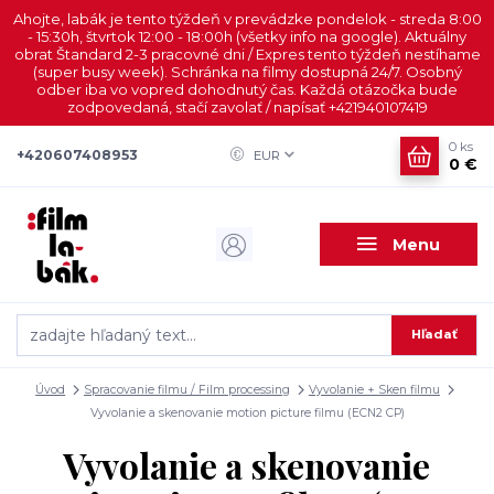
Ahojte, labák je tento týždeň v prevádzke pondelok - streda 8:00
- 15:30h, štvrtok 12:00 - 18:00h (všetky info na google). Aktuálny
obrat Štandard 2-3 pracovné dni / Expres tento týždeň nestíhame
(super busy week). Schránka na filmy dostupná 24/7. Osobný
odber iba vo vopred dohodnutý čas. Každá otázočka bude
zodpovedaná, stačí zavolať / napísať +421940107419
0
ks
+420607408953
EUR
0 €
Menu
Hľadať
Úvod
Spracovanie filmu / Film processing
Vyvolanie + Sken filmu
Vyvolanie a skenovanie motion picture filmu (ECN2 CP)
Vyvolanie a skenovanie