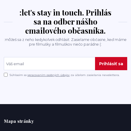
:let's stay in touch. Prihlás
sa na odber nášho
emailového občasníka.
:môžeš sa z neho kedykoľvek odhlásiť. Zasielame občasne, keď máme
pre filmušky a filmuškov niečo parádne (:
Prihlásiť sa
Súhlasím so
spracovaním osobných údajov
za účelom zasielania newslettera.
Mapa stránky