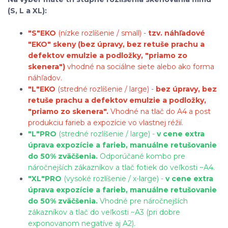
(S, L a XL):
"S"
EKO
(nízke rozlíšenie / small) -
tzv. náhľadové
"EKO" skeny (bez úpravy, bez retuše prachu a
defektov emulzie a podložky, "priamo zo
skenera")
vhodné na sociálne siete alebo ako forma
náhľadov.
"L"
EKO
(stredné rozlíšenie / large) -
bez úpravy, bez
retuše prachu a defektov emulzie a podložky,
"priamo zo skenera".
Vhodné na tlač do A4 a post
produkciu farieb a expozície vo vlastnej réžií.
"L"
PRO
(stredné rozlíšenie / large) -
v cene extra
úprava expozície a farieb, manuálne retušovanie
do 50% zväčšenia.
Odporúčané kombo pre
náročnejších zákazníkov a tlač fotiek do veľkosti ~A4.
"XL"
PRO
(vysoké rozlíšenie / x-large) -
v cene extra
úprava expozície a farieb, manuálne retušovanie
do 50% zväčšenia.
Vhodné pre náročnejších
zákazníkov a tlač do veľkosti ~A3 (pri dobre
exponovanom negatíve aj A2).