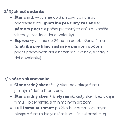
2/ Rýchlosť dodania:
Štandard:
vyvolanie do 3 pracovných dní od
obdržania filmu (
platí iba pre filmy zaslané v
párnom počte
a počas pracovných dní a nezahŕňa
víkendy, sviatky a dni dovolenky).
Expres:
vyvolanie do 24 hodín od obdržania filmu
(
platí iba pre filmy zaslané v párnom počte
a
počas pracovných dní a nezahŕňa víkendy, sviatky a
dni dovolenky).
3/ Spôsob skenovania:
Štandardný sken:
čistý sken bez okraja filmu, s
jemným "default" orezom.
Štandardný sken + biely rámik:
čistý sken bez okraja
filmu + biely rámik, s minimálnym orezom.
Full frame automat:
políčko bez orezu s čiernym
okrajom filmu a bielym rámikom. Pri automatickej