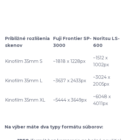
Približné rozlíšenia
Fuji Frontier SP-
Noritsu LS-
skenov
3000
600
~1512 x
Kinofilm 35mm S
~1818 x 1228px
1002px
~3024 x
Kinofilm 35mm L
~3637 x 2433px
2005px
~6048 x
Kinofilm 35mm XL
~5444 x 3649px
4011px
Na výber máte dva typy formátu súborov: