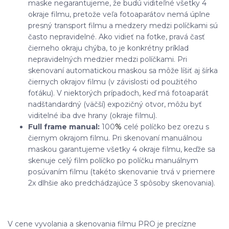
maske negarantujeme, že budú viditeľné všetky 4
okraje filmu, pretože veľa fotoaparátov nemá úplne
presný transport filmu a medzery medzi políčkami sú
často nepravidelné. Ako vidieť na fotke, pravá časť
čierneho okraju chýba, to je konkrétny príklad
nepravidelných medzier medzi políčkami. Pri
skenovaní automatickou maskou sa môže líšiť aj šírka
čiernych okrajov filmu (v závislosti od použitého
foťáku). V niektorých prípadoch, keď má fotoaparát
nadštandardný (väčší) expozičný otvor, môžu byť
viditelné iba dve hrany (okraje filmu).
Full frame manual:
100
%
celé políčko bez orezu s
čiernym okrajom filmu. Pri skenovaní manuálnou
maskou garantujeme všetky 4 okraje filmu, keďže sa
skenuje celý film políčko po políčku manuálnym
posúvaním filmu (takéto skenovanie trvá v priemere
2x dlhšie ako predchádzajúce 3 spôsoby skenovania).
V cene vyvolania a skenovania filmu PRO je precízne