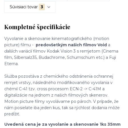
Súvisiaci tovar
3
Kompletné špecifikácie
Vyvolanie a skenovanie kinematografického (motion
picture) filmu -
predovšetkým našich filmov Void
a
ďalších variácií filmov Kodak Vision 3 s remjetom (Cinema
film, Silbersalz35, Budachrome, Schumschum etc.) a Fuji
Eterna.
Služba pozostáva z chemického odstránenia ochrannej
remjet vrstvy, následného modifikovaného vyvolania v
chémií C-41 tzv. cross procesom ECN-2 -> C-41M a
digitalizácie na jednom z našich filmových skenerov.
Motion picture filmy vyvolávame po pároch. V prípade, že
nám posielate iba jeden kus, tak sa rýchlosť dodania môže
predĺžiť.
Uvedená cena je za vyvolanie a skenovanie 1ks 35mm