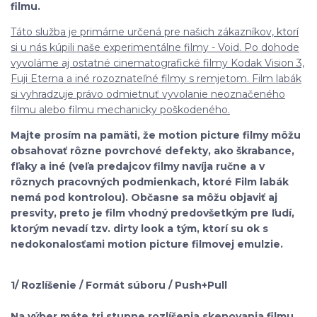
filmu.
Táto služba je primárne určená pre našich zákazníkov, ktorí
si u nás kúpili naše experimentálne filmy - Void. Po dohode
vyvoláme aj ostatné cinematografické filmy Kodak Vision 3,
Fuji Eterna a iné rozoznateľné filmy s remjetom. Film labák
si vyhradzuje právo odmietnuť vyvolanie neoznačeného
filmu alebo filmu mechanicky poškodeného.
Majte prosím na pamäti, že motion picture filmy môžu
obsahovať rôzne povrchové defekty, ako škrabance,
fľaky a iné (veľa predajcov filmy navíja ručne a v
rôznych pracovných podmienkach, ktoré Film labák
nemá pod kontrolou). Občasne sa môžu objaviť aj
presvity, preto je film vhodný predovšetkým pre ľudí,
ktorým nevadí tzv. dirty look a tým, ktorí su ok s
nedokonalosťami motion picture filmovej emulzie.
1/ Rozlíšenie / Formát súboru / Push+Pull
Na výber máte tri stupne rozlíšenia skenovania filmu