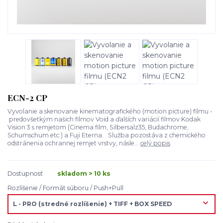
ECN-2 CP
Vyvolanie a skenovanie kinematografického (motion picture) filmu -
predovšetkým našich filmov Void a ďalších variácií filmov Kodak
Vision 3 s remjetom (Cinema film, Silbersalz35, Budachrome,
Schumschum etc.) a Fuji Eterna. Služba pozostáva z chemického
odstránenia ochrannej remjet vrstvy, násle...
celý popis
Dostupnosť
skladom > 10 ks
Rozlíšenie / Formát súboru / Push+Pull