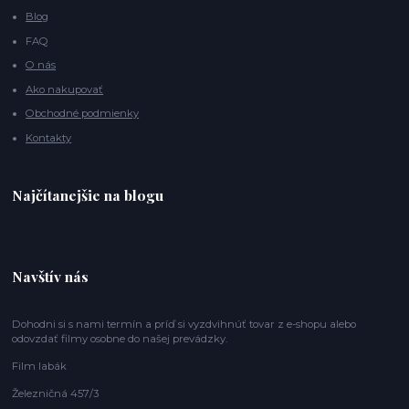
Blog
FAQ
O nás
Ako nakupovať
Obchodné podmienky
Kontakty
Najčítanejšie na blogu
Navštív nás
Dohodni si s nami termín a príď si vyzdvihnúť tovar z e-shopu alebo
odovzdať filmy osobne do našej prevádzky.
Film labák
Železničná 457/3