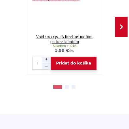
Void 100 135-36 farebný motion
Void 200T 
picture kinofilm
pi
Skladom > 10 ks
5,99 €
/
ks
Pridať do košíka