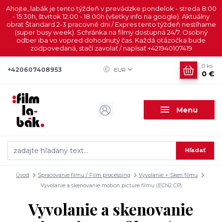
Ahojte, labák je tento týždeň v prevádzke pondelok - streda 8:00
- 15:30h, štvrtok 12:00 - 18:00h (všetky info na google). Aktuálny
obrat Štandard 2-3 pracovné dni / Expres tento týždeň nestíhame
(super busy week). Schránka na filmy dostupná 24/7. Osobný
odber iba vo vopred dohodnutý čas. Každá otázočka bude
zodpovedaná, stačí zavolať / napísať +421940107419
0
ks
+420607408953
EUR
0 €
Menu
Hľadať
Úvod
Spracovanie filmu / Film processing
Vyvolanie + Sken filmu
Vyvolanie a skenovanie motion picture filmu (ECN2 CP)
Vyvolanie a skenovanie