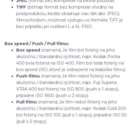
JPEG
(formát bez kompresie na bežné použitie)
TIFF
(bitmap formát bez kompresie vhodný na
postprodukciu, keďže obsahuje viac dát ako JPEG).
Mimochodom, možnosť výstupu vo formáte TIFF je
bez príplatku pri rozlíšení L a XL PRO.
Box speed / Push / Pull filmu:
Box speed
znamená, že film bol fotený na jeho
skutočnú / štandardnú rýchlosť, napr. Kodak Portra
400 bola fotená na ISO 400. Film bol teda fotený na
box speed (ISO, ktoré je zobrazené na krabičke filmu).
Push filmu
znamená, že film nebol fotený na jeho
skutočnú / štandardnú rýchlosť, napr. Fuji Superia
XTRA 400 bol fotený na ISO 800 (push o 1 stopu),
prípadne ISO 1600 (push o 2 stopy).
Pull filmu
znamená, že film nebol fotený na jeho
skutočnú / štandardnú rýchlosť, napr. Kodak Gold 200
bol fotený na ISO 100 (pull o 1 stopu), prípadne ISO 50
(pull o 2 stopy).