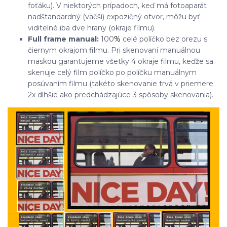
foťáku). V niektorých prípadoch, keď má fotoaparát
nadštandardný (väčší) expozičný otvor, môžu byť
viditelné iba dve hrany (okraje filmu).
Full frame manual:
100
%
celé políčko bez orezu s
čiernym okrajom filmu. Pri skenovaní manuálnou
maskou garantujeme všetky 4 okraje filmu, keďže sa
skenuje celý film políčko po políčku manuálnym
posúvaním filmu (takéto skenovanie trvá v priemere
2x dlhšie ako predchádzajúce 3 spôsoby skenovania).