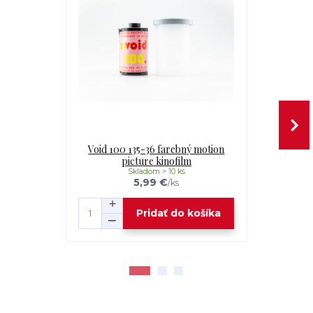
Void 100 135-36 farebný motion
Void 200T 
picture kinofilm
pi
Skladom > 10 ks
5,99 €
/
ks
Pridať do košíka