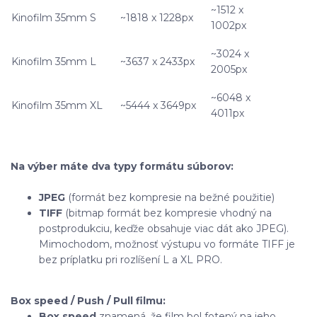
~1512 x
Kinofilm 35mm S
~1818 x 1228px
1002px
~3024 x
Kinofilm 35mm L
~3637 x 2433px
2005px
~6048 x
Kinofilm 35mm XL
~5444 x 3649px
4011px
Na výber máte dva typy formátu súborov:
JPEG
(formát bez kompresie na bežné použitie)
TIFF
(bitmap formát bez kompresie vhodný na
postprodukciu, keďže obsahuje viac dát ako JPEG).
Mimochodom, možnosť výstupu vo formáte TIFF je
bez príplatku pri rozlíšení L a XL PRO.
Box speed / Push / Pull filmu:
Box speed
znamená, že film bol fotený na jeho