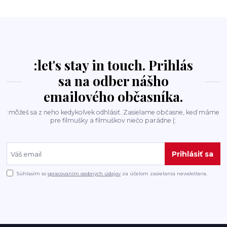
:let's stay in touch. Prihlás
sa na odber nášho
emailového občasníka.
:môžeš sa z neho kedykoľvek odhlásiť. Zasielame občasne, keď máme
pre filmušky a filmuškov niečo parádne (:
Prihlásiť sa
Súhlasím so
spracovaním osobných údajov
za účelom zasielania newslettera.