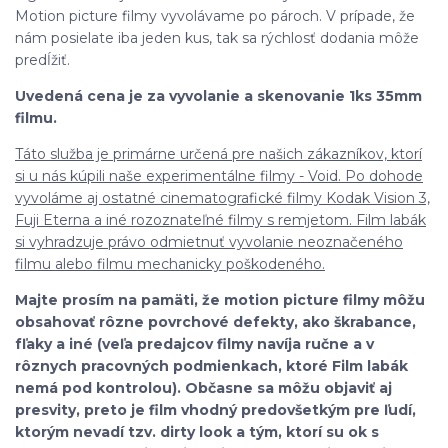
Motion picture filmy vyvolávame po pároch. V prípade, že
nám posielate iba jeden kus, tak sa rýchlosť dodania môže
predĺžiť.
Uvedená cena je za vyvolanie a skenovanie 1ks 35mm
filmu.
Táto služba je primárne určená pre našich zákazníkov, ktorí
si u nás kúpili naše experimentálne filmy - Void. Po dohode
vyvoláme aj ostatné cinematografické filmy Kodak Vision 3,
Fuji Eterna a iné rozoznateľné filmy s remjetom. Film labák
si vyhradzuje právo odmietnuť vyvolanie neoznačeného
filmu alebo filmu mechanicky poškodeného.
Majte prosím na pamäti, že motion picture filmy môžu
obsahovať rôzne povrchové defekty, ako škrabance,
fľaky a iné (veľa predajcov filmy navíja ručne a v
rôznych pracovných podmienkach, ktoré Film labák
nemá pod kontrolou). Občasne sa môžu objaviť aj
presvity, preto je film vhodný predovšetkým pre ľudí,
ktorým nevadí tzv. dirty look a tým, ktorí su ok s