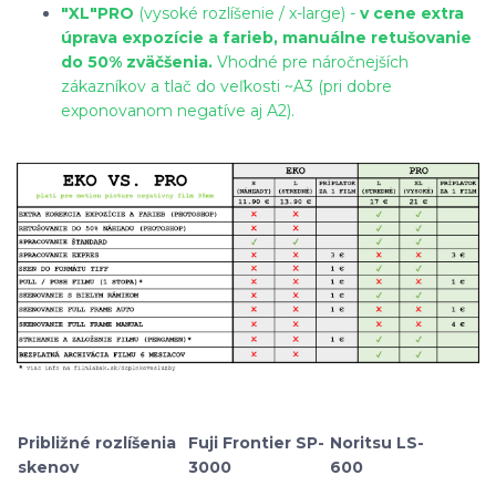
"XL"
PRO
(vysoké rozlíšenie / x-large) -
v cene extra
úprava expozície a farieb, manuálne retušovanie
do 50% zväčšenia.
Vhodné pre náročnejších
zákazníkov a tlač do veľkosti ~A3 (pri dobre
exponovanom negatíve aj A2).
Približné rozlíšenia
Fuji Frontier SP-
Noritsu LS-
skenov
3000
600