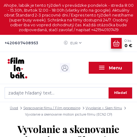
Ahojte, labák je tento týždeň v prevádzke pondelok - streda 8:00
- 15:30h, štvrtok 12:00 - 18:00h (všetky info na google). Aktuálny
obrat Štandard 2-3 pracovné dni / Expres tento týždeň nestíhame
(super busy week). Schránka na filmy dostupná 24/7. Osobný
odber iba vo vopred dohodnutý čas. Každá otázočka bude
zodpovedaná, stačí zavolať / napísať +421940107419
0
ks
+420607408953
EUR
0 €
Menu
Hľadať
Úvod
Spracovanie filmu / Film processing
Vyvolanie + Sken filmu
Vyvolanie a skenovanie motion picture filmu (ECN2 CP)
Vyvolanie a skenovanie