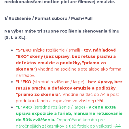
nedokonalosťami motion picture filmovej emulzie.
1/ Rozlíšenie / Formát súboru / Push+Pull
Na výber máte tri stupne rozlíšenia skenovania filmu
(S, L a XL):
"S"
EKO
(nízke rozlíšenie / small) -
tzv. náhľadové
"EKO" skeny (bez úpravy, bez retuše prachu a
defektov emulzie a podložky, "priamo zo
skenera")
vhodné na sociálne siete alebo ako forma
náhľadov.
"L"
EKO
(stredné rozlíšenie / large) -
bez úpravy, bez
retuše prachu a defektov emulzie a podložky,
"priamo zo skenera".
Vhodné na tlač do A4 a post
produkciu farieb a expozície vo vlastnej réžií.
"L"
PRO
(stredné rozlíšenie / large) -
v cene extra
úprava expozície a farieb, manuálne retušovanie
do 50% zväčšenia.
Odporúčané kombo pre
náročnejších zákazníkov a tlač fotiek do veľkosti ~A4.