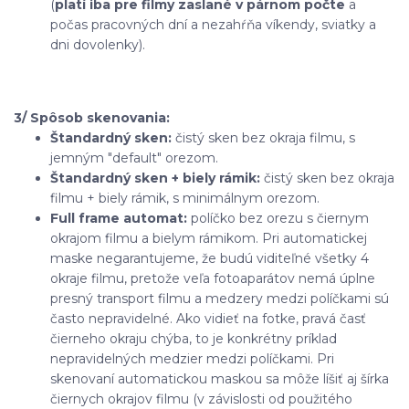
(
platí iba pre filmy zaslané v párnom počte
a
počas pracovných dní a nezahŕňa víkendy, sviatky a
dni dovolenky).
3/ Spôsob skenovania:
Štandardný sken:
čistý sken bez okraja filmu, s
jemným "default" orezom.
Štandardný sken + biely rámik:
čistý sken bez okraja
filmu + biely rámik, s minimálnym orezom.
Full frame automat:
políčko bez orezu s čiernym
okrajom filmu a bielym rámikom. Pri automatickej
maske negarantujeme, že budú viditeľné všetky 4
okraje filmu, pretože veľa fotoaparátov nemá úplne
presný transport filmu a medzery medzi políčkami sú
často nepravidelné. Ako vidieť na fotke, pravá časť
čierneho okraju chýba, to je konkrétny príklad
nepravidelných medzier medzi políčkami. Pri
skenovaní automatickou maskou sa môže líšiť aj šírka
čiernych okrajov filmu (v závislosti od použitého