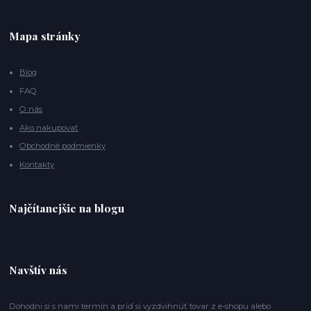
Mapa stránky
Blog
FAQ
O nás
Ako nakupovať
Obchodné podmienky
Kontakty
Najčítanejšie na blogu
Navštív nás
Dohodni si s nami termín a príď si vyzdvihnúť tovar z e-shopu alebo