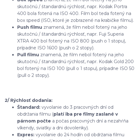
skutočnú / štandardnú rýchlosť, napr. Kodak Portra
400 bola fotená na ISO 400. Film bol teda fotený na
box speed (ISO, ktoré je zobrazené na krabičke filmu).
Push filmu
znamená, že film nebol fotený na jeho
skutočnú / štandardnú rýchlosť, napr. Fuji Superia
XTRA 400 bol fotený na ISO 800 (push o 1 stopu),
prípadne ISO 1600 (push o 2 stopy).
Pull filmu
znamená, že film nebol fotený na jeho
skutočnú / štandardnú rýchlosť, napr. Kodak Gold 200
bol fotený na ISO 100 (pull o 1 stopu), prípadne ISO 50
(pull o 2 stopy).
2/ Rýchlosť dodania:
Štandard:
vyvolanie do 3 pracovných dní od
obdržania filmu (
platí iba pre filmy zaslané v
párnom počte
a počas pracovných dní a nezahŕňa
víkendy, sviatky a dni dovolenky).
Expres:
vyvolanie do 24 hodín od obdržania filmu