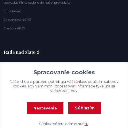
odovzdať filmy osobne do našej prevádzky.
Film labák
Železničná 457/3
Trenčín 911 01
Rada nad zlato :)
+420607408953
Spracovanie cookies
filmlabak@gmail.com
Náš e-shop a partneri potrebujú Váš
súhlas
s použitím súborov
cookies, aby Vám mohli zobrazovať informácie týkajúce sa
Vašich záujmov.
Súhlasím
Nastavenia
Súhlas môžete odmietnuť
tu
.
Vytvorené na
Eshop-rychlo.sk