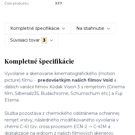
Číslo produktu:
337
Kompletné špecifikácie
Na stiahnutie
Súvisiaci tovar
3
Kompletné špecifikácie
Vyvolanie a skenovanie kinematografického (motion
picture) filmu -
predovšetkým našich filmov Void
a
ďalších variácií filmov Kodak Vision 3 s remjetom (Cinema
film, Silbersalz35, Budachrome, Schumschum etc.) a Fuji
Eterna.
Služba pozostáva z chemického odstránenia ochrannej
remjet vrstvy, následného modifikovaného vyvolania v
chémií C-41 tzv. cross procesom ECN-2 -> C-41M a
digitalizácie na jednom z našich filmových skenerov.