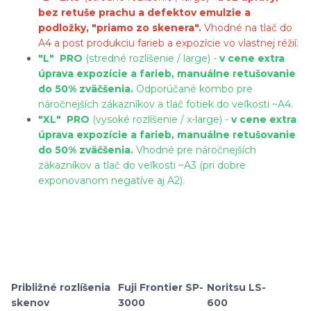
bez retuše prachu a defektov emulzie a
podložky, "priamo zo skenera".
Vhodné na tlač do
A4 a post produkciu farieb a expozície vo vlastnej réžií.
"L"
PRO
(stredné rozlíšenie / large) -
v cene extra
úprava expozície a farieb, manuálne retušovanie
do 50% zväčšenia.
Odporúčané kombo pre
náročnejších zákazníkov a tlač fotiek do veľkosti ~A4.
"XL"
PRO
(vysoké rozlíšenie / x-large) -
v cene extra
úprava expozície a farieb, manuálne retušovanie
do 50% zväčšenia.
Vhodné pre náročnejších
zákazníkov a tlač do veľkosti ~A3 (pri dobre
exponovanom negatíve aj A2).
Približné rozlíšenia
Fuji Frontier SP-
Noritsu LS-
skenov
3000
600