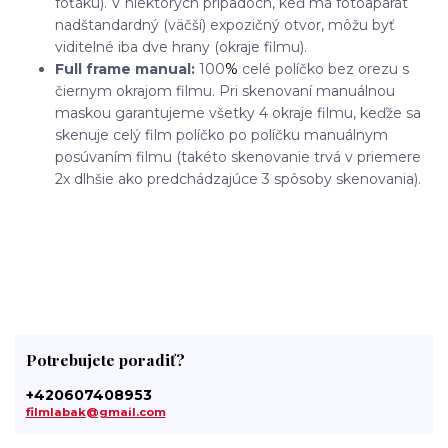
foťáku). V niektorých prípadoch, keď má fotoaparát
nadštandardný (väčší) expozičný otvor, môžu byť
viditelné iba dve hrany (okraje filmu).
Full frame manual:
100
%
celé políčko bez orezu s
čiernym okrajom filmu. Pri skenovaní manuálnou
maskou garantujeme všetky 4 okraje filmu, keďže sa
skenuje celý film políčko po políčku manuálnym
posúvaním filmu (takéto skenovanie trvá v priemere
2x dlhšie ako predchádzajúce 3 spôsoby skenovania).
Potrebujete poradiť?
+420607408953
filmlabak@gmail.com