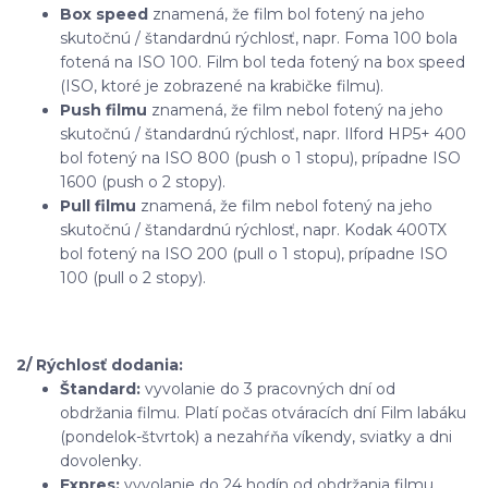
Box speed
znamená, že film bol fotený na jeho
skutočnú / štandardnú rýchlosť, napr. Foma 100 bola
fotená na ISO 100. Film bol teda fotený na box speed
(ISO, ktoré je zobrazené na krabičke filmu).
Push filmu
znamená, že film nebol fotený na jeho
skutočnú / štandardnú rýchlosť, napr. Ilford HP5+ 400
bol fotený na ISO 800 (push o 1 stopu), prípadne ISO
1600 (push o 2 stopy).
Pull filmu
znamená, že film nebol fotený na jeho
skutočnú / štandardnú rýchlosť, napr. Kodak 400TX
bol fotený na ISO 200 (pull o 1 stopu), prípadne ISO
100 (pull o 2 stopy).
2/ Rýchlosť dodania:
Štandard:
vyvolanie do 3 pracovných dní od
obdržania filmu. Platí počas otváracích dní Film labáku
(pondelok-štvrtok) a nezahŕňa víkendy, sviatky a dni
dovolenky.
Expres:
vyvolanie do 24 hodín od obdržania filmu.