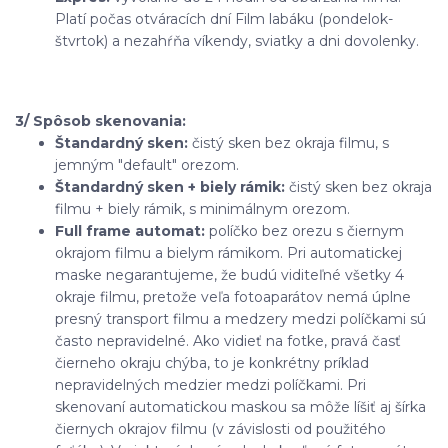
Platí počas otváracích dní Film labáku (pondelok-
štvrtok) a nezahŕňa víkendy, sviatky a dni dovolenky.
3/ Spôsob skenovania:
Štandardný sken:
čistý sken bez okraja filmu, s
jemným "default" orezom.
Štandardný sken + biely rámik:
čistý sken bez okraja
filmu + biely rámik, s minimálnym orezom.
Full frame automat:
políčko bez orezu s čiernym
okrajom filmu a bielym rámikom. Pri automatickej
maske negarantujeme, že budú viditeľné všetky 4
okraje filmu, pretože veľa fotoaparátov nemá úplne
presný transport filmu a medzery medzi políčkami sú
často nepravidelné. Ako vidieť na fotke, pravá časť
čierneho okraju chýba, to je konkrétny príklad
nepravidelných medzier medzi políčkami. Pri
skenovaní automatickou maskou sa môže líšiť aj šírka
čiernych okrajov filmu (v závislosti od použitého