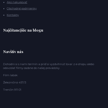
Ako nakupovať
Obchodné podmienky
Kontakty
Najčítanejšie na blogu
Navštív nás
Dohodni si s nami termín a príď si vyzdvihnúť tovar z e-shopu alebo
odovzdať filmy osobne do našej prevádzky.
Film labák
Železničná 457/3
Trenčín 911 01