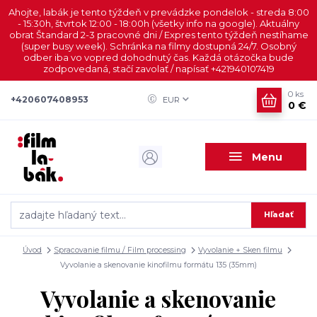
Ahojte, labák je tento týždeň v prevádzke pondelok - streda 8:00
- 15:30h, štvrtok 12:00 - 18:00h (všetky info na google). Aktuálny
obrat Štandard 2-3 pracovné dni / Expres tento týždeň nestíhame
(super busy week). Schránka na filmy dostupná 24/7. Osobný
odber iba vo vopred dohodnutý čas. Každá otázočka bude
zodpovedaná, stačí zavolať / napísať +421940107419
0
ks
+420607408953
EUR
0 €
Menu
Hľadať
Úvod
Spracovanie filmu / Film processing
Vyvolanie + Sken filmu
Vyvolanie a skenovanie kinofilmu formátu 135 (35mm)
Vyvolanie a skenovanie