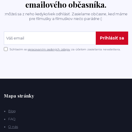
emailového občasníka.
:môžeš sa z neho kedykoľvek odhlásiť. Zasielame občasne, keď máme
pre filmušky a filmuškov niečo parádne (:
Prihlásiť sa
Súhlasím so
spracovaním osobných údajov
za účelom zasielania newslettera.
Mapa stránky
Blog
FAQ
O nás