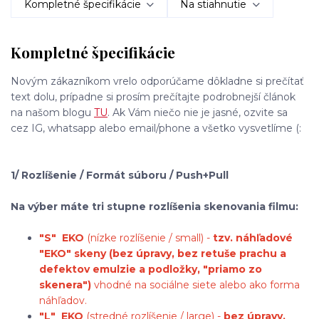
Kompletné špecifikácie
Na stiahnutie
Kompletné špecifikácie
Novým zákazníkom vrelo odporúčame dôkladne si prečítať
text dolu, prípadne si prosím prečítajte podrobnejší článok
na našom blogu
TU
. Ak Vám niečo nie je jasné, ozvite sa
cez IG, whatsapp alebo email/phone a všetko vysvetlíme (:
1/ Rozlíšenie / Formát súboru / Push+Pull
Na výber máte tri stupne rozlíšenia skenovania filmu:
"S"
EKO
(nízke rozlíšenie / small) -
tzv. náhľadové
"EKO" skeny (bez úpravy, bez retuše prachu a
defektov emulzie a podložky, "priamo zo
skenera")
vhodné na sociálne siete alebo ako forma
náhľadov.
"L"
EKO
(stredné rozlíšenie / large) -
bez úpravy,