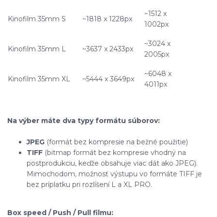
~1512 x
Kinofilm 35mm S
~1818 x 1228px
1002px
~3024 x
Kinofilm 35mm L
~3637 x 2433px
2005px
~6048 x
Kinofilm 35mm XL
~5444 x 3649px
4011px
Na výber máte dva typy formátu súborov:
JPEG
(formát bez kompresie na bežné použitie)
TIFF
(bitmap formát bez kompresie vhodný na
postprodukciu, keďže obsahuje viac dát ako JPEG).
Mimochodom, možnosť výstupu vo formáte TIFF je
bez príplatku pri rozlíšení L a XL PRO.
Box speed / Push / Pull filmu: