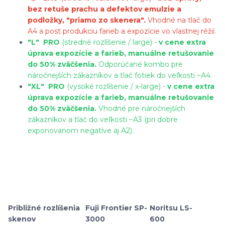
bez retuše prachu a defektov emulzie a
podložky, "priamo zo skenera".
Vhodné na tlač do
A4 a post produkciu farieb a expozície vo vlastnej réžií.
"L"
PRO
(stredné rozlíšenie / large) -
v cene extra
úprava expozície a farieb, manuálne retušovanie
do 50% zväčšenia.
Odporúčané kombo pre
náročnejších zákazníkov a tlač fotiek do veľkosti ~A4.
"XL"
PRO
(vysoké rozlíšenie / x-large) -
v cene extra
úprava expozície a farieb, manuálne retušovanie
do 50% zväčšenia.
Vhodné pre náročnejších
zákazníkov a tlač do veľkosti ~A3 (pri dobre
exponovanom negatíve aj A2).
Približné rozlíšenia
Fuji Frontier SP-
Noritsu LS-
skenov
3000
600