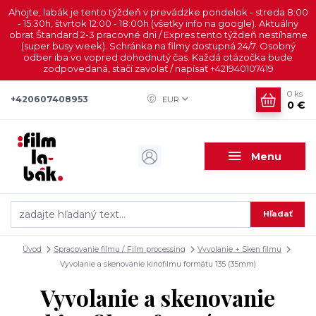
Ahojte, labák je tento týždeň v prevádzke pondelok - streda 8:00
- 15:30h, štvrtok 12:00 - 18:00h (všetky info na google). Aktuálny
obrat Štandard 2-3 pracovné dni / Expres tento týždeň nestíhame
(super busy week). Schránka na filmy dostupná 24/7. Osobný
odber iba vo vopred dohodnutý čas. Každá otázočka bude
zodpovedaná, stačí zavolať / napísať +421940107419
0
ks
+420607408953
EUR
0 €
Menu
Hľadať
Úvod
Spracovanie filmu / Film processing
Vyvolanie + Sken filmu
Vyvolanie a skenovanie kinofilmu formátu 135 (35mm)
Vyvolanie a skenovanie