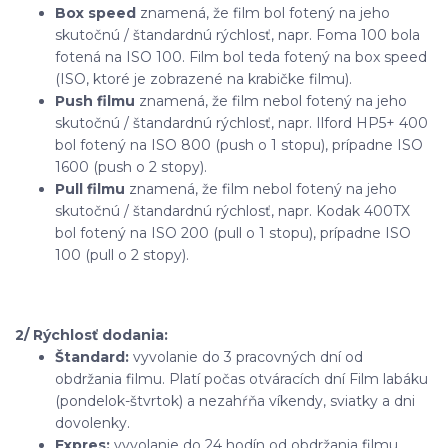
Box speed
znamená, že film bol fotený na jeho
skutočnú / štandardnú rýchlosť, napr. Foma 100 bola
fotená na ISO 100. Film bol teda fotený na box speed
(ISO, ktoré je zobrazené na krabičke filmu).
Push filmu
znamená, že film nebol fotený na jeho
skutočnú / štandardnú rýchlosť, napr. Ilford HP5+ 400
bol fotený na ISO 800 (push o 1 stopu), prípadne ISO
1600 (push o 2 stopy).
Pull filmu
znamená, že film nebol fotený na jeho
skutočnú / štandardnú rýchlosť, napr. Kodak 400TX
bol fotený na ISO 200 (pull o 1 stopu), prípadne ISO
100 (pull o 2 stopy).
2/ Rýchlosť dodania:
Štandard:
vyvolanie do 3 pracovných dní od
obdržania filmu. Platí počas otváracích dní Film labáku
(pondelok-štvrtok) a nezahŕňa víkendy, sviatky a dni
dovolenky.
Expres:
vyvolanie do 24 hodín od obdržania filmu.