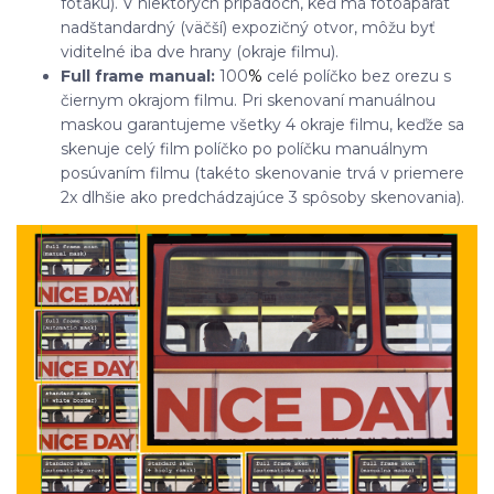
foťáku). V niektorých prípadoch, keď má fotoaparát
nadštandardný (väčší) expozičný otvor, môžu byť
viditelné iba dve hrany (okraje filmu).
Full frame manual:
100
%
celé políčko bez orezu s
čiernym okrajom filmu. Pri skenovaní manuálnou
maskou garantujeme všetky 4 okraje filmu, keďže sa
skenuje celý film políčko po políčku manuálnym
posúvaním filmu (takéto skenovanie trvá v priemere
2x dlhšie ako predchádzajúce 3 spôsoby skenovania).