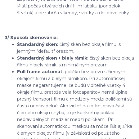
Platí počas otváracích dní Film labáku (pondelok-
štvrtok) a nezahŕňa víkendy, sviatky a dni dovolenky.
3/ Spôsob skenovania:
Štandardný sken:
čistý sken bez okraja filmu, s
jemným "default" orezom.
Štandardný sken + biely rámik:
čistý sken bez okraja
filmu + biely rámik, s minimálnym orezom.
Full frame automat:
políčko bez orezu s čiernym
okrajom filmu a bielym rámikom. Pri automatickej
maske negarantujeme, že budú viditeľné všetky 4
okraje filmu, pretože veľa fotoaparátov nemá úplne
presný transport filmu a medzery medzi políčkami sú
často nepravidelné. Ako vidieť na fotke, pravá časť
čierneho okraju chýba, to je konkrétny príklad
nepravidelných medzier medzi políčkami. Pri
skenovaní automatickou maskou sa môže líšiť aj šírka
čiernych okrajov filmu (v závislosti od použitého