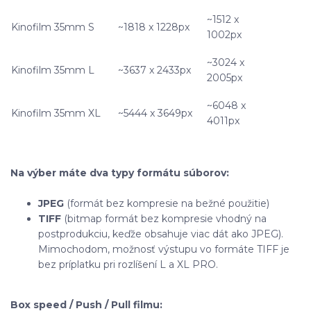
~1512 x
Kinofilm 35mm S
~1818 x 1228px
1002px
~3024 x
Kinofilm 35mm L
~3637 x 2433px
2005px
~6048 x
Kinofilm 35mm XL
~5444 x 3649px
4011px
Na výber máte dva typy formátu súborov:
JPEG
(formát bez kompresie na bežné použitie)
TIFF
(bitmap formát bez kompresie vhodný na
postprodukciu, keďže obsahuje viac dát ako JPEG).
Mimochodom, možnosť výstupu vo formáte TIFF je
bez príplatku pri rozlíšení L a XL PRO.
Box speed / Push / Pull filmu: