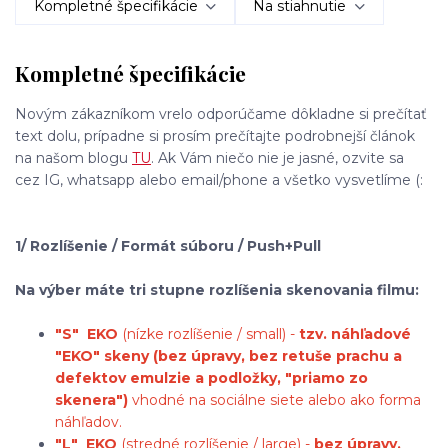
Kompletné špecifikácie
Na stiahnutie
Kompletné špecifikácie
Novým zákazníkom vrelo odporúčame dôkladne si prečítať
text dolu, prípadne si prosím prečítajte podrobnejší článok
na našom blogu
TU
. Ak Vám niečo nie je jasné, ozvite sa
cez IG, whatsapp alebo email/phone a všetko vysvetlíme (:
1/ Rozlíšenie / Formát súboru / Push+Pull
Na výber máte tri stupne rozlíšenia skenovania filmu:
"S"
EKO
(nízke rozlíšenie / small) -
tzv. náhľadové
"EKO" skeny (bez úpravy, bez retuše prachu a
defektov emulzie a podložky, "priamo zo
skenera")
vhodné na sociálne siete alebo ako forma
náhľadov.
"L"
EKO
(stredné rozlíšenie / large) -
bez úpravy,