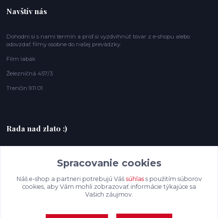
Navštív nás
Dohodni si s nami termín a príď si vyzdvihnúť tovar z e-shopu alebo
odovzdať filmy osobne do našej prevádzky.
Film labák
Železničná 457/3
Trenčín 911 01
Rada nad zlato :)
+420607408953
Spracovanie cookies
filmlabak@gmail.com
Náš e-shop a partneri potrebujú Váš
súhlas
s použitím súborov
cookies, aby Vám mohli zobrazovať informácie týkajúce sa
Vašich záujmov.