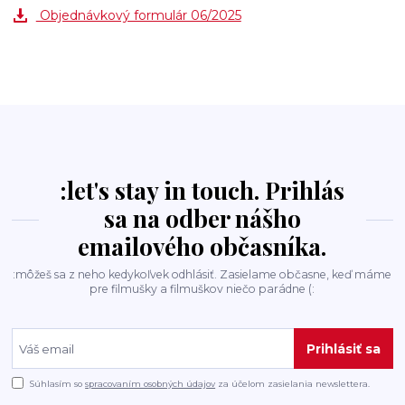
Objednávkový formulár 06/2025
:let's stay in touch. Prihlás
sa na odber nášho
emailového občasníka.
:môžeš sa z neho kedykoľvek odhlásiť. Zasielame občasne, keď máme
pre filmušky a filmuškov niečo parádne (:
Prihlásiť sa
Súhlasím so
spracovaním osobných údajov
za účelom zasielania newslettera.