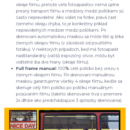
okraje filmu, pretože veľa fotoaparátov nemá úplne
presný transport filmu a medzery medzi políčkami sú
často nepravidelné. Ako vidieť na fotke, pravá časť
čierneho okraju chýba, to je konkrétny príklad
nepravidelných medzier medzi políčkami. Pri
skenovaní automatickou maskou sa môže líšiť aj šírka
čiernych okrajov filmu (v závislosti od použitého
foťáku). V niektorých prípadoch, keď má fotoaparát
nadštandardný (väčší) expozičný otvor, môžu byť
viditelné iba dve hrany (okraje filmu).
Full frame manual:
100
%
celé políčko bez orezu s
čiernym okrajom filmu. Pri skenovaní manuálnou
maskou garantujeme všetky 4 okraje filmu, keďže sa
skenuje celý film políčko po políčku manuálnym
posúvaním filmu (takéto skenovanie trvá v priemere
2x dlhšie ako predchádzajúce 3 spôsoby skenovania).