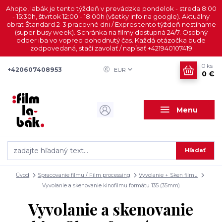
Ahojte, labák je tento týždeň v prevádzke pondelok - streda 8:00
- 15:30h, štvrtok 12:00 - 18:00h (všetky info na google). Aktuálny
obrat Štandard 2-3 pracovné dni / Expres tento týždeň nestíhame
(super busy week). Schránka na filmy dostupná 24/7. Osobný
odber iba vo vopred dohodnutý čas. Každá otázočka bude
zodpovedaná, stačí zavolať / napísať +421940107419
0
ks
+420607408953
EUR
0 €
Menu
Hľadať
Úvod
Spracovanie filmu / Film processing
Vyvolanie + Sken filmu
Vyvolanie a skenovanie kinofilmu formátu 135 (35mm)
Vyvolanie a skenovanie