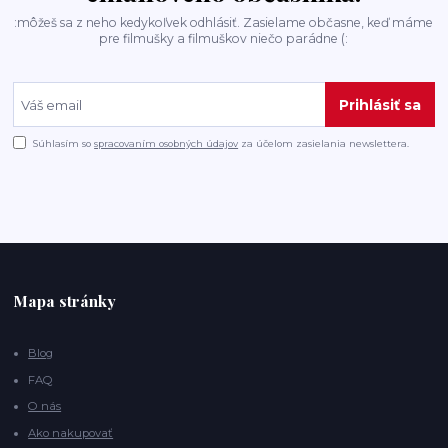
:môžeš sa z neho kedykoľvek odhlásiť. Zasielame občasne, keď máme
pre filmušky a filmuškov niečo parádne (:
Prihlásiť sa
Súhlasím so
spracovaním osobných údajov
za účelom zasielania newslettera.
Mapa stránky
Blog
FAQ
O nás
Ako nakupovať