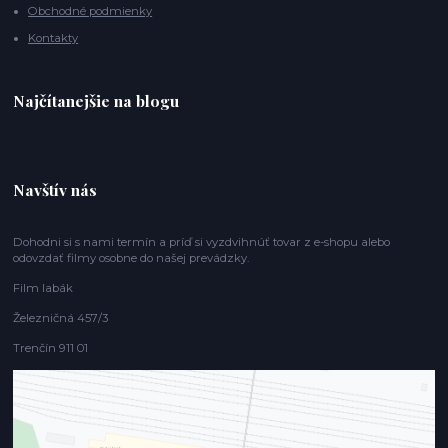
Obchodné podmienky
Kontakty
Najčítanejšie na blogu
Navštív nás
Dohodni si s nami termín a príď si vyzdvihnúť tovar z e-shopu alebo
odovzdať filmy osobne do našej prevádzky.
Film labák
Železničná 457/3
Trenčín 911 01