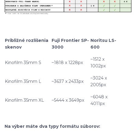
Približné rozlíšenia
Fuji Frontier SP-
Noritsu LS-
skenov
3000
600
~1512 x
Kinofilm 35mm S
~1818 x 1228px
1002px
~3024 x
Kinofilm 35mm L
~3637 x 2433px
2005px
~6048 x
Kinofilm 35mm XL
~5444 x 3649px
4011px
Na výber máte dva typy formátu súborov: