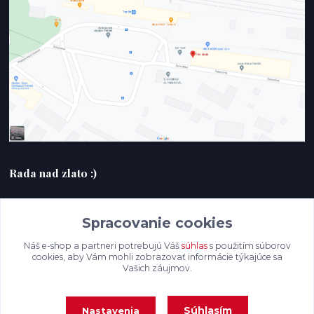
Rada nad zlato :)
+420607408953
Spracovanie cookies
filmlabak@gmail.com
Náš e-shop a partneri potrebujú Váš
súhlas
s použitím súborov
cookies, aby Vám mohli zobrazovať informácie týkajúce sa
Vašich záujmov.
Súhlasím
Nastavenia