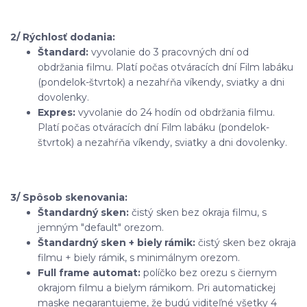
2/ Rýchlosť dodania:
Štandard:
vyvolanie do 3 pracovných dní od
obdržania filmu. Platí počas otváracích dní Film labáku
(pondelok-štvrtok) a nezahŕňa víkendy, sviatky a dni
dovolenky.
Expres:
vyvolanie do 24 hodín od obdržania filmu.
Platí počas otváracích dní Film labáku (pondelok-
štvrtok) a nezahŕňa víkendy, sviatky a dni dovolenky.
3/ Spôsob skenovania:
Štandardný sken:
čistý sken bez okraja filmu, s
jemným "default" orezom.
Štandardný sken + biely rámik:
čistý sken bez okraja
filmu + biely rámik, s minimálnym orezom.
Full frame automat:
políčko bez orezu s čiernym
okrajom filmu a bielym rámikom. Pri automatickej
maske negarantujeme, že budú viditeľné všetky 4