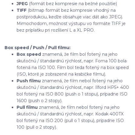
JPEG
(formát bez kompresie na bežné použitie)
TIFF
(bitmap formát bez kompresie vhodný na
postprodukciu, keďže obsahuje viac dát ako JPEG).
Mimochodom, možnosť výstupu vo formáte TIFF je
bez príplatku pri rozlíšení L a XL PRO.
Box speed / Push / Pull filmu:
Box speed
znamená, že film bol fotený na jeho
skutočnú / štandardnú rýchlosť, napr. Foma 100 bola
fotená na ISO 100. Film bol teda fotený na box speed
(ISO, ktoré je zobrazené na krabičke filmu).
Push filmu
znamená, že film nebol fotený na jeho
skutočnú / štandardnú rýchlosť, napr. Ilford HP5+ 400
bol fotený na ISO 800 (push o 1 stopu), prípadne ISO
1600 (push o 2 stopy).
Pull filmu
znamená, že film nebol fotený na jeho
skutočnú / štandardnú rýchlosť, napr. Kodak 400TX
bol fotený na ISO 200 (pull o 1 stopu), prípadne ISO
100 (pull o 2 stopy).