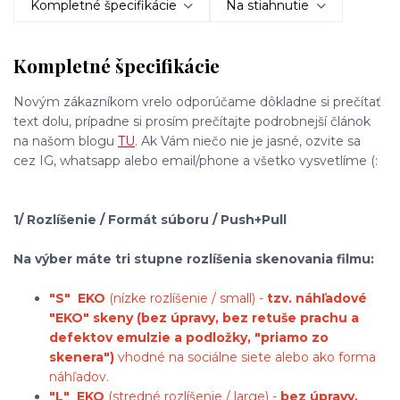
Kompletné špecifikácie
Na stiahnutie
Kompletné špecifikácie
Novým zákazníkom vrelo odporúčame dôkladne si prečítať
text dolu, prípadne si prosím prečítajte podrobnejší článok
na našom blogu
TU
. Ak Vám niečo nie je jasné, ozvite sa
cez IG, whatsapp alebo email/phone a všetko vysvetlíme (:
1/ Rozlíšenie / Formát súboru / Push+Pull
Na výber máte tri stupne rozlíšenia skenovania filmu:
"S"
EKO
(nízke rozlíšenie / small) -
tzv. náhľadové
"EKO" skeny (bez úpravy, bez retuše prachu a
defektov emulzie a podložky, "priamo zo
skenera")
vhodné na sociálne siete alebo ako forma
náhľadov.
"L"
EKO
(stredné rozlíšenie / large) -
bez úpravy,