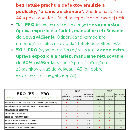
bez retuše prachu a defektov emulzie a
podložky, "priamo zo skenera".
Vhodné na tlač do
A4 a post produkciu farieb a expozície vo vlastnej réžií.
"L"
PRO
(stredné rozlíšenie / large) -
v cene extra
úprava expozície a farieb, manuálne retušovanie
do 50% zväčšenia.
Odporúčané kombo pre
náročnejších zákazníkov a tlač fotiek do veľkosti ~A4.
"XL"
PRO
(vysoké rozlíšenie / x-large) -
v cene extra
úprava expozície a farieb, manuálne retušovanie
do 50% zväčšenia.
Vhodné pre náročnejších
zákazníkov a tlač do veľkosti ~A3 (pri dobre
exponovanom negatíve aj A2).