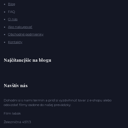
Blog
FAQ
O nás
Ako nakupovať
Obchodné podmienky
Kontakty
Najčítanejšie na blogu
Navštív nás
Dohodni si s nami termín a príď si vyzdvihnúť tovar z e-shopu alebo
odovzdať filmy osobne do našej prevádzky.
Film labák
Železničná 457/3