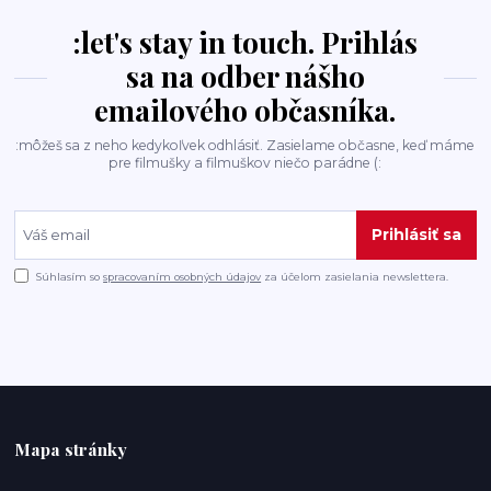
:let's stay in touch. Prihlás
sa na odber nášho
emailového občasníka.
:môžeš sa z neho kedykoľvek odhlásiť. Zasielame občasne, keď máme
pre filmušky a filmuškov niečo parádne (:
Prihlásiť sa
Súhlasím so
spracovaním osobných údajov
za účelom zasielania newslettera.
Mapa stránky