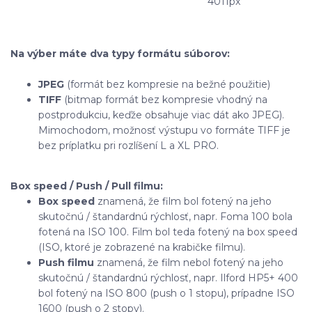
4011px
Na výber máte dva typy formátu súborov:
JPEG
(formát bez kompresie na bežné použitie)
TIFF
(bitmap formát bez kompresie vhodný na
postprodukciu, keďže obsahuje viac dát ako JPEG).
Mimochodom, možnosť výstupu vo formáte TIFF je
bez príplatku pri rozlíšení L a XL PRO.
Box speed / Push / Pull filmu:
Box speed
znamená, že film bol fotený na jeho
skutočnú / štandardnú rýchlosť, napr. Foma 100 bola
fotená na ISO 100. Film bol teda fotený na box speed
(ISO, ktoré je zobrazené na krabičke filmu).
Push filmu
znamená, že film nebol fotený na jeho
skutočnú / štandardnú rýchlosť, napr. Ilford HP5+ 400
bol fotený na ISO 800 (push o 1 stopu), prípadne ISO
1600 (push o 2 stopy).