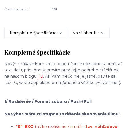
Číslo produktu:
101
Kompletné špecifikácie
Na stiahnutie
Kompletné špecifikácie
Novým zákazníkom vrelo odporúčame dôkladne si prečítať
text dolu, prípadne si prosím prečítajte podrobnejší článok
na našom blogu
TU
. Ak Vám niečo nie je jasné, ozvite sa
cez IG, whatsapp alebo email/phone a všetko vysvetlíme (:
1/ Rozlíšenie / Formát súboru / Push+Pull
Na výber máte tri stupne rozlíšenia skenovania filmu:
"S"
EKO
(nízke rozlíšenie / small) -
tzv. náhľadové