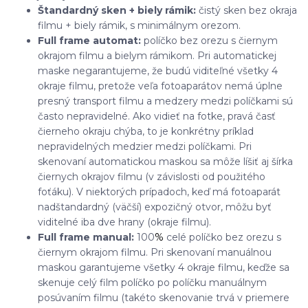
Štandardný sken + biely rámik:
čistý sken bez okraja
filmu + biely rámik, s minimálnym orezom.
Full frame automat:
políčko bez orezu s čiernym
okrajom filmu a bielym rámikom. Pri automatickej
maske negarantujeme, že budú viditeľné všetky 4
okraje filmu, pretože veľa fotoaparátov nemá úplne
presný transport filmu a medzery medzi políčkami sú
často nepravidelné. Ako vidieť na fotke, pravá časť
čierneho okraju chýba, to je konkrétny príklad
nepravidelných medzier medzi políčkami. Pri
skenovaní automatickou maskou sa môže líšiť aj šírka
čiernych okrajov filmu (v závislosti od použitého
foťáku). V niektorých prípadoch, keď má fotoaparát
nadštandardný (väčší) expozičný otvor, môžu byť
viditelné iba dve hrany (okraje filmu).
Full frame manual:
100
%
celé políčko bez orezu s
čiernym okrajom filmu. Pri skenovaní manuálnou
maskou garantujeme všetky 4 okraje filmu, keďže sa
skenuje celý film políčko po políčku manuálnym
posúvaním filmu (takéto skenovanie trvá v priemere