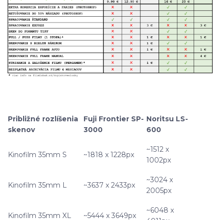
Približné rozlíšenia
Fuji Frontier SP-
Noritsu LS-
skenov
3000
600
~1512 x
Kinofilm 35mm S
~1818 x 1228px
1002px
~3024 x
Kinofilm 35mm L
~3637 x 2433px
2005px
~6048 x
Kinofilm 35mm XL
~5444 x 3649px