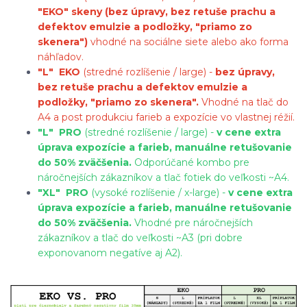
"EKO" skeny (bez úpravy, bez retuše prachu a
defektov emulzie a podložky, "priamo zo
skenera")
vhodné na sociálne siete alebo ako forma
náhľadov.
"L"
EKO
(stredné rozlíšenie / large) -
bez úpravy,
bez retuše prachu a defektov emulzie a
podložky, "priamo zo skenera".
Vhodné na tlač do
A4 a post produkciu farieb a expozície vo vlastnej réžií.
"L"
PRO
(stredné rozlíšenie / large) -
v cene extra
úprava expozície a farieb, manuálne retušovanie
do 50% zväčšenia.
Odporúčané kombo pre
náročnejších zákazníkov a tlač fotiek do veľkosti ~A4.
"XL"
PRO
(vysoké rozlíšenie / x-large) -
v cene extra
úprava expozície a farieb, manuálne retušovanie
do 50% zväčšenia.
Vhodné pre náročnejších
zákazníkov a tlač do veľkosti ~A3 (pri dobre
exponovanom negatíve aj A2).