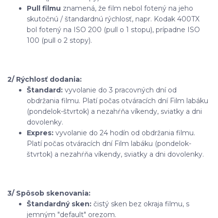
Pull filmu
znamená, že film nebol fotený na jeho
skutočnú / štandardnú rýchlosť, napr. Kodak 400TX
bol fotený na ISO 200 (pull o 1 stopu), prípadne ISO
100 (pull o 2 stopy).
2/ Rýchlosť dodania:
Štandard:
vyvolanie do 3 pracovných dní od
obdržania filmu. Platí počas otváracích dní Film labáku
(pondelok-štvrtok) a nezahŕňa víkendy, sviatky a dni
dovolenky.
Expres:
vyvolanie do 24 hodín od obdržania filmu.
Platí počas otváracích dní Film labáku (pondelok-
štvrtok) a nezahŕňa víkendy, sviatky a dni dovolenky.
3/ Spôsob skenovania:
Štandardný sken:
čistý sken bez okraja filmu, s
jemným "default" orezom.