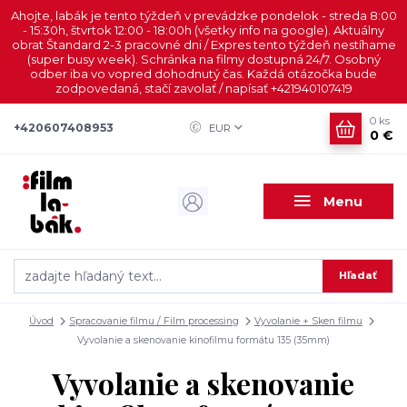
Ahojte, labák je tento týždeň v prevádzke pondelok - streda 8:00
- 15:30h, štvrtok 12:00 - 18:00h (všetky info na google). Aktuálny
obrat Štandard 2-3 pracovné dni / Expres tento týždeň nestíhame
(super busy week). Schránka na filmy dostupná 24/7. Osobný
odber iba vo vopred dohodnutý čas. Každá otázočka bude
zodpovedaná, stačí zavolať / napísať +421940107419
0
ks
+420607408953
EUR
0 €
Menu
Hľadať
Úvod
Spracovanie filmu / Film processing
Vyvolanie + Sken filmu
Vyvolanie a skenovanie kinofilmu formátu 135 (35mm)
Vyvolanie a skenovanie