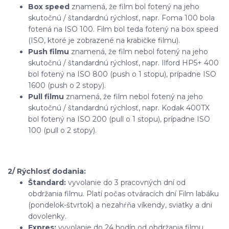
Box speed
znamená, že film bol fotený na jeho
skutočnú / štandardnú rýchlosť, napr. Foma 100 bola
fotená na ISO 100. Film bol teda fotený na box speed
(ISO, ktoré je zobrazené na krabičke filmu).
Push filmu
znamená, že film nebol fotený na jeho
skutočnú / štandardnú rýchlosť, napr. Ilford HP5+ 400
bol fotený na ISO 800 (push o 1 stopu), prípadne ISO
1600 (push o 2 stopy).
Pull filmu
znamená, že film nebol fotený na jeho
skutočnú / štandardnú rýchlosť, napr. Kodak 400TX
bol fotený na ISO 200 (pull o 1 stopu), prípadne ISO
100 (pull o 2 stopy).
2/ Rýchlosť dodania:
Štandard:
vyvolanie do 3 pracovných dní od
obdržania filmu. Platí počas otváracích dní Film labáku
(pondelok-štvrtok) a nezahŕňa víkendy, sviatky a dni
dovolenky.
Expres:
vyvolanie do 24 hodín od obdržania filmu.