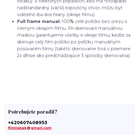
foťáku). V niektorých prípadoch, keď má fotoaparát
nadštandardný (väčší) expozičný otvor, môžu byť
viditelné iba dve hrany (okraje filmu).
Full frame manual:
100
%
celé políčko bez orezu s
čiernym okrajom filmu. Pri skenovaní manuálnou
maskou garantujeme všetky 4 okraje filmu, keďže sa
skenuje celý film políčko po políčku manuálnym
posúvaním filmu (takéto skenovanie trvá v priemere
2x dlhšie ako predchádzajúce 3 spôsoby skenovania).
Potrebujete poradiť?
+420607408953
filmlabak@gmail.com