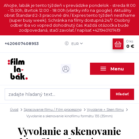
Ahojte, labák je tento týždeň v prevádzke pondelok - streda 8:00
- 15:30h, štvrtok 12:00 - 18:00h (všetky info na google). Aktuálny
obrat Štandard 2-3 pracovné dni / Expres tento týždeň nestíhame
(super busy week). Schránka na filmy dostupná 24/7. Osobný
odber iba vo vopred dohodnutý čas. Každá otázočka bude
zodpovedaná, stačí zavolať / napísať +421940107419
0
ks
+420607408953
EUR
0 €
Menu
Hľadať
Úvod
Spracovanie filmu / Film processing
Vyvolanie + Sken filmu
Vyvolanie a skenovanie kinofilmu formátu 135 (35mm)
Vyvolanie a skenovanie