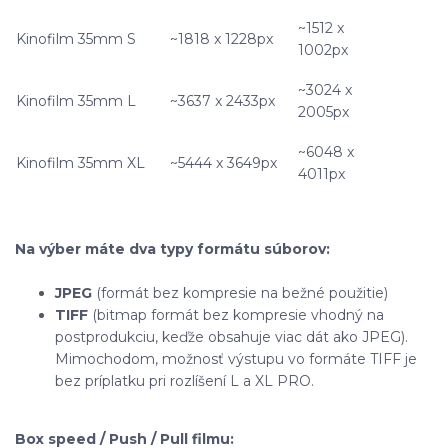
~1512 x
Kinofilm 35mm S
~1818 x 1228px
1002px
~3024 x
Kinofilm 35mm L
~3637 x 2433px
2005px
~6048 x
Kinofilm 35mm XL
~5444 x 3649px
4011px
Na výber máte dva typy formátu súborov:
JPEG
(formát bez kompresie na bežné použitie)
TIFF
(bitmap formát bez kompresie vhodný na
postprodukciu, keďže obsahuje viac dát ako JPEG).
Mimochodom, možnosť výstupu vo formáte TIFF je
bez príplatku pri rozlíšení L a XL PRO.
Box speed / Push / Pull filmu: