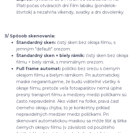
Platí počas otváracích dní Film labáku (pondelok-
štvrtok) a nezahŕňa víkendy, sviatky a dni dovolenky.
3/ Spôsob skenovania:
Štandardný sken:
čistý sken bez okraja filmu, s
jemným "default" orezom.
Štandardný sken + biely rámik:
čistý sken bez okraja
filmu + biely rámik, s minimálnym orezom.
Full frame automat:
políčko bez orezu s čiernym
okrajom filmu a bielym rámikom. Pri automatickej
maske negarantujeme, že budú viditeľné všetky 4
okraje filmu, pretože veľa fotoaparátov nemá úplne
presný transport filmu a medzery medzi políčkami sú
často nepravidelné. Ako vidieť na fotke, pravá časť
čierneho okraju chýba, to je konkrétny príklad
nepravidelných medzier medzi políčkami. Pri
skenovaní automatickou maskou sa môže líšiť aj šírka
čiernych okrajov filmu (v závislosti od použitého