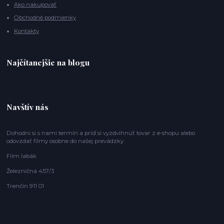
Ako nakupovať
Obchodné podmienky
Kontakty
Najčítanejšie na blogu
Navštív nás
Dohodni si s nami termín a príď si vyzdvihnúť tovar z e-shopu alebo
odovzdať filmy osobne do našej prevádzky.
Film labák
Železničná 457/3
Trenčín 911 01