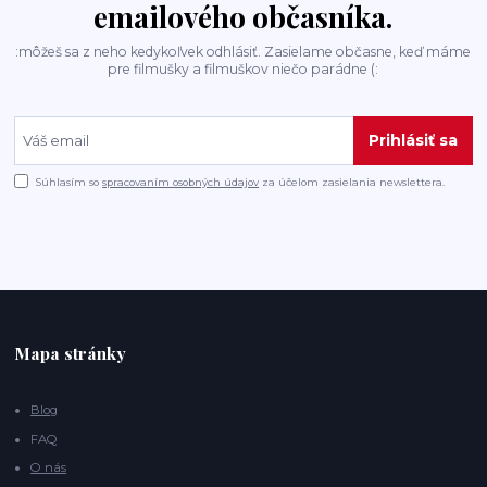
emailového občasníka.
:môžeš sa z neho kedykoľvek odhlásiť. Zasielame občasne, keď máme
pre filmušky a filmuškov niečo parádne (:
Prihlásiť sa
Súhlasím so
spracovaním osobných údajov
za účelom zasielania newslettera.
Mapa stránky
Blog
FAQ
O nás