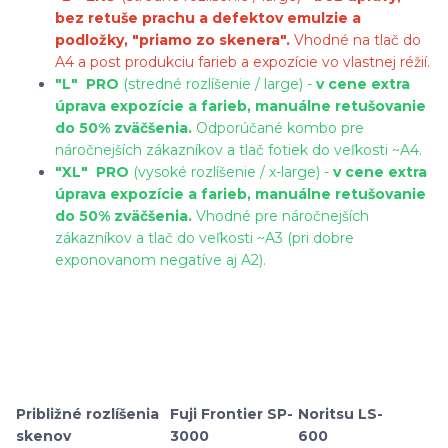
bez retuše prachu a defektov emulzie a
podložky, "priamo zo skenera".
Vhodné na tlač do
A4 a post produkciu farieb a expozície vo vlastnej réžií.
"L"
PRO
(stredné rozlíšenie / large) -
v cene extra
úprava expozície a farieb, manuálne retušovanie
do 50% zväčšenia.
Odporúčané kombo pre
náročnejších zákazníkov a tlač fotiek do veľkosti ~A4.
"XL"
PRO
(vysoké rozlíšenie / x-large) -
v cene extra
úprava expozície a farieb, manuálne retušovanie
do 50% zväčšenia.
Vhodné pre náročnejších
zákazníkov a tlač do veľkosti ~A3 (pri dobre
exponovanom negatíve aj A2).
Približné rozlíšenia
Fuji Frontier SP-
Noritsu LS-
skenov
3000
600