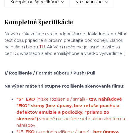
Kompletné špecifikácie
Na stiahnutie
Kompletné špecifikácie
Novým zákazníkom vrelo odporúčame dôkladne si prečítať
text dolu, prípadne si prosím prečítajte podrobnejší článok
na našom blogu
TU
. Ak Vám niečo nie je jasné, ozvite sa
cez IG, whatsapp alebo email/phone a všetko vysvetlíme (:
1/ Rozlíšenie / Formát súboru / Push+Pull
Na výber máte tri stupne rozlíšenia skenovania filmu:
"S"
EKO
(nízke rozlíšenie / small) -
tzv. náhľadové
"EKO" skeny (bez úpravy, bez retuše prachu a
defektov emulzie a podložky, "priamo zo
skenera")
vhodné na sociálne siete alebo ako forma
náhľadov.
"L"
EKO
(stredné rozlíšenie / large) -
bez úpravy,