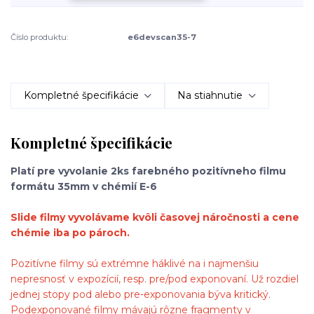
Číslo produktu:
e6devscan35-7
Kompletné špecifikácie
Na stiahnutie
Kompletné špecifikácie
Platí pre vyvolanie 2ks farebného pozitívneho filmu
formátu 35mm v chémií E-6
Slide filmy vyvolávame kvôli časovej náročnosti a cene
chémie iba po pároch.
Pozitívne filmy sú extrémne háklivé na i najmenšiu
nepresnosť v expozícií, resp. pre/pod exponovaní. Už rozdiel
jednej stopy pod alebo pre-exponovania býva kritický.
Podexponované filmy mávajú rôzne fragmenty v