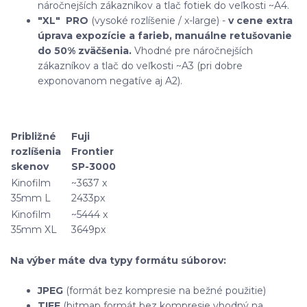
náročnejších zákazníkov a tlač fotiek do veľkosti ~A4.
"XL"
PRO
(vysoké rozlíšenie / x-large) -
v cene extra
úprava expozície a farieb, manuálne retušovanie
do 50% zväčšenia.
Vhodné pre náročnejších
zákazníkov a tlač do veľkosti ~A3 (pri dobre
exponovanom negatíve aj A2).
Približné
Fuji
rozlíšenia
Frontier
skenov
SP-3000
Kinofilm
~3637 x
35mm L
2433px
Kinofilm
~5444 x
35mm XL
3649px
Na výber máte dva typy formátu súborov:
JPEG
(formát bez kompresie na bežné použitie)
TIFF
(bitmap formát bez kompresie vhodný na