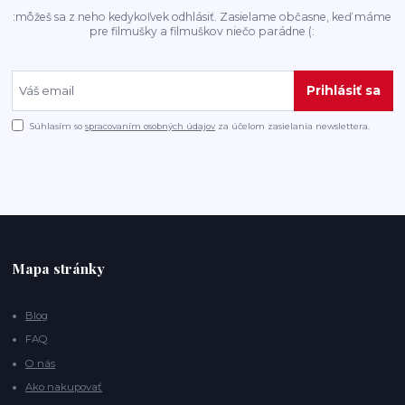
:môžeš sa z neho kedykoľvek odhlásiť. Zasielame občasne, keď máme
pre filmušky a filmuškov niečo parádne (:
Prihlásiť sa
Súhlasím so
spracovaním osobných údajov
za účelom zasielania newslettera.
Mapa stránky
Blog
FAQ
O nás
Ako nakupovať