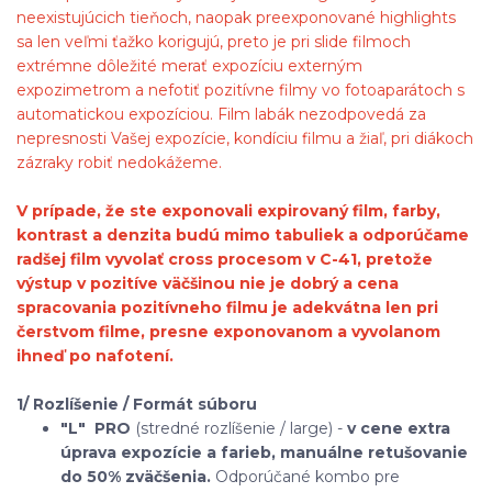
neexistujúcich tieňoch, naopak preexponované highlights
sa len veľmi ťažko korigujú, preto je pri slide filmoch
extrémne dôležité merať expozíciu externým
expozimetrom a nefotiť pozitívne filmy vo fotoaparátoch s
automatickou expozíciou. Film labák nezodpovedá za
nepresnosti Vašej expozície, kondíciu filmu a žiaľ, pri diákoch
zázraky robiť nedokážeme.
V prípade, že ste exponovali expirovaný film, farby,
kontrast a denzita budú mimo tabuliek a odporúčame
radšej film vyvolať cross procesom v C-41, pretože
výstup v pozitíve väčšinou nie je dobrý a cena
spracovania pozitívneho filmu je adekvátna len pri
čerstvom filme, presne exponovanom a vyvolanom
ihneď po nafotení.
1/ Rozlíšenie / Formát súboru
"L"
PRO
(stredné rozlíšenie / large) -
v cene extra
úprava expozície a farieb, manuálne retušovanie
do 50% zväčšenia.
Odporúčané kombo pre