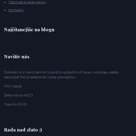
Obchodné podmienky
Kontakty
Najčítanejšie na blogu
Navštív nás
Dohodni si s nami termín a príď si vyzdvihnúť tovar z e-shopu alebo
odovzdať filmy osobne do našej prevádzky.
Film labák
Železničná 457/3
Trenčín 911 01
Rada nad zlato :)