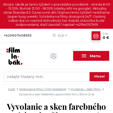
Ahojte, labák je tento týždeň v prevádzke pondelok - streda 8:00
- 15:30h, štvrtok 12:00 - 18:00h (všetky info na google). Aktuálny
obrat Štandard 2-3 pracovné dni / Expres tento týždeň nestíhame
(super busy week). Schránka na filmy dostupná 24/7. Osobný
odber iba vo vopred dohodnutý čas. Každá otázočka bude
zodpovedaná, stačí zavolať / napísať +421940107419
0
ks
+420607408953
EUR
0 €
Menu
Hľadať
Úvod
Spracovanie filmu / Film processing
Vyvolanie + Sken filmu
Vyvolanie a sken farebného pozitívneho filmu 35mm (E-6)
Vyvolanie a sken farebného