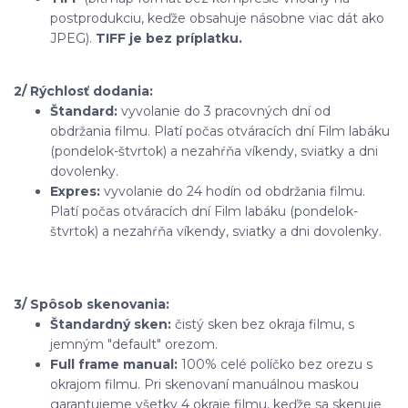
postprodukciu, keďže obsahuje násobne viac dát ako
JPEG).
TIFF je bez príplatku.
2/ Rýchlosť dodania:
Štandard:
vyvolanie do 3 pracovných dní od
obdržania filmu. Platí počas otváracích dní Film labáku
(pondelok-štvrtok) a nezahŕňa víkendy, sviatky a dni
dovolenky.
Expres:
vyvolanie do 24 hodín od obdržania filmu.
Platí počas otváracích dní Film labáku (pondelok-
štvrtok) a nezahŕňa víkendy, sviatky a dni dovolenky.
3/ Spôsob skenovania:
Štandardný sken:
čistý sken bez okraja filmu, s
jemným "default" orezom.
Full frame manual:
100% celé políčko bez orezu s
okrajom filmu. Pri skenovaní manuálnou maskou
garantujeme všetky 4 okraje filmu, keďže sa skenuje