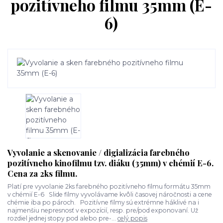
pozitívneho filmu 35mm (E-
6)
Vyvolanie a skenovanie / digializácia farebného
pozitívneho kinofilmu tzv. diáku (35mm) v chémií E-6.
Cena za 2ks filmu.
Platí pre vyvolanie 2ks farebného pozitívneho filmu formátu 35mm
v chémií E-6 Slide filmy vyvolávame kvôli časovej náročnosti a cene
chémie iba po pároch. Pozitívne filmy sú extrémne háklivé na i
najmenšiu nepresnosť v expozícií, resp. pre/pod exponovaní. Už
rozdiel jednej stopy pod alebo pre-...
celý popis