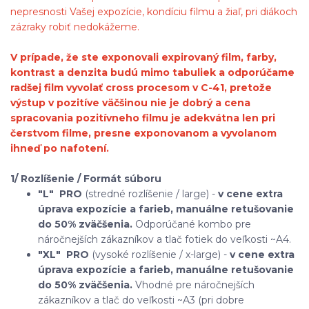
nepresnosti Vašej expozície, kondíciu filmu a žiaľ, pri diákoch
zázraky robiť nedokážeme.
V prípade, že ste exponovali expirovaný film, farby,
kontrast a denzita budú mimo tabuliek a odporúčame
radšej film vyvolať cross procesom v C-41, pretože
výstup v pozitíve väčšinou nie je dobrý a cena
spracovania pozitívneho filmu je adekvátna len pri
čerstvom filme, presne exponovanom a vyvolanom
ihneď po nafotení.
1/ Rozlíšenie / Formát súboru
"L"
PRO
(stredné rozlíšenie / large) -
v cene extra
úprava expozície a farieb, manuálne retušovanie
do 50% zväčšenia.
Odporúčané kombo pre
náročnejších zákazníkov a tlač fotiek do veľkosti ~A4.
"XL"
PRO
(vysoké rozlíšenie / x-large) -
v cene extra
úprava expozície a farieb, manuálne retušovanie
do 50% zväčšenia.
Vhodné pre náročnejších
zákazníkov a tlač do veľkosti ~A3 (pri dobre