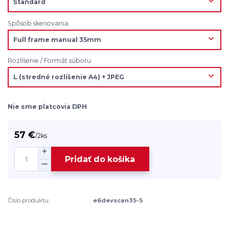
Spôsob skenovania
Rozlíšenie / Formát súboru
Nie sme platcovia DPH
57 €
/
2ks
Pridať do košíka
Číslo produktu:
e6devscan35-5