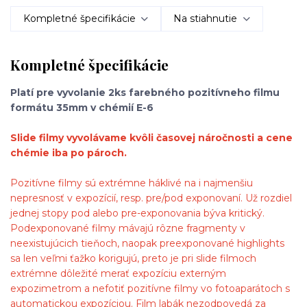
Kompletné špecifikácie
Na stiahnutie
Kompletné špecifikácie
Platí pre vyvolanie 2ks farebného pozitívneho filmu
formátu 35mm v chémií E-6
Slide filmy vyvolávame kvôli časovej náročnosti a cene
chémie iba po pároch.
Pozitívne filmy sú extrémne háklivé na i najmenšiu
nepresnosť v expozícií, resp. pre/pod exponovaní. Už rozdiel
jednej stopy pod alebo pre-exponovania býva kritický.
Podexponované filmy mávajú rôzne fragmenty v
neexistujúcich tieňoch, naopak preexponované highlights
sa len veľmi ťažko korigujú, preto je pri slide filmoch
extrémne dôležité merať expozíciu externým
expozimetrom a nefotiť pozitívne filmy vo fotoaparátoch s
automatickou expozíciou. Film labák nezodpovedá za