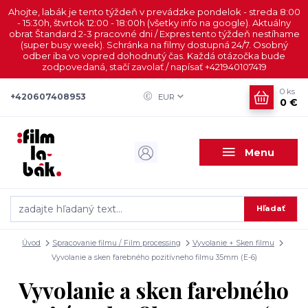
Ahojte, labák je tento týždeň v prevádzke pondelok - streda 8:00
- 15:30h, štvrtok 12:00 - 18:00h (všetky info na google). Aktuálny
obrat Štandard 2-3 pracovné dni / Expres tento týždeň nestíhame
(super busy week). Schránka na filmy dostupná 24/7. Osobný
odber iba vo vopred dohodnutý čas. Každá otázočka bude
zodpovedaná, stačí zavolať / napísať +421940107419
0
ks
+420607408953
EUR
0 €
Menu
Hľadať
Úvod
Spracovanie filmu / Film processing
Vyvolanie + Sken filmu
Vyvolanie a sken farebného pozitívneho filmu 35mm (E-6)
Vyvolanie a sken farebného