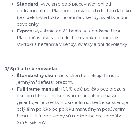
Štandard:
vyvolanie do 3 pracovných dní od
obdržania filmu. Platí počas otváracích dní Film labáku
(pondelok-štvrtok) a nezahŕňa víkendy, sviatky a dni
dovolenky.
Expres:
vyvolanie do 24 hodín od obdržania filmu.
Platí počas otváracích dní Film labáku (pondelok-
štvrtok) a nezahŕňa víkendy, sviatky a dni dovolenky.
3/ Spôsob skenovania:
Štandardný sken:
čistý sken bez okraja filmu, s
jemným "default" orezom.
Full frame manual:
100% celé políčko bez orezu s
okrajom filmu. Pri skenovaní manuálnou maskou
garantujeme všetky 4 okraje filmu, keďže sa skenuje
celý film políčko po políčku manuálnym posúvaním
filmu. Full frame skeny sú možné iba pre formáty
6x4.5, 6x6, 6x7