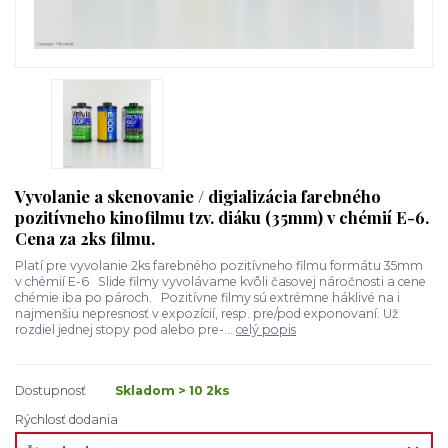
Vyvolanie a skenovanie / digializácia farebného
pozitívneho kinofilmu tzv. diáku (35mm) v chémií E-6.
Cena za 2ks filmu.
Platí pre vyvolanie 2ks farebného pozitívneho filmu formátu 35mm
v chémií E-6 Slide filmy vyvolávame kvôli časovej náročnosti a cene
chémie iba po pároch. Pozitívne filmy sú extrémne háklivé na i
najmenšiu nepresnosť v expozícií, resp. pre/pod exponovaní. Už
rozdiel jednej stopy pod alebo pre-...
celý popis
Dostupnosť
Skladom > 10 2ks
Rýchlosť dodania