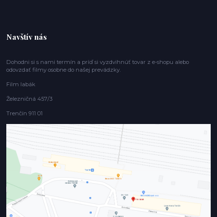
Navštív nás
Dohodni si s nami termín a príď si vyzdvihnúť tovar z e-shopu alebo
odovzdať filmy osobne do našej prevádzky.
Film labák
Železničná 457/3
Trenčín 911 01