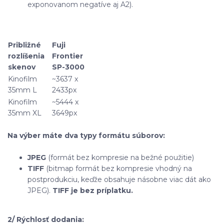
exponovanom negatíve aj A2).
Približné
Fuji
rozlíšenia
Frontier
skenov
SP-3000
Kinofilm
~3637 x
35mm L
2433px
Kinofilm
~5444 x
35mm XL
3649px
Na výber máte dva typy formátu súborov:
JPEG
(formát bez kompresie na bežné použitie)
TIFF
(bitmap formát bez kompresie vhodný na
postprodukciu, keďže obsahuje násobne viac dát ako
JPEG).
TIFF je bez príplatku.
2/ Rýchlosť dodania: