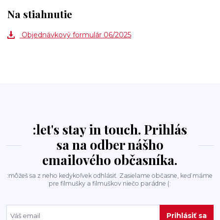
Na stiahnutie
Objednávkový formulár 06/2025
:let's stay in touch. Prihlás
sa na odber nášho
emailového občasníka.
:môžeš sa z neho kedykoľvek odhlásiť. Zasielame občasne, keď máme
pre filmušky a filmuškov niečo parádne (:
Prihlásiť sa