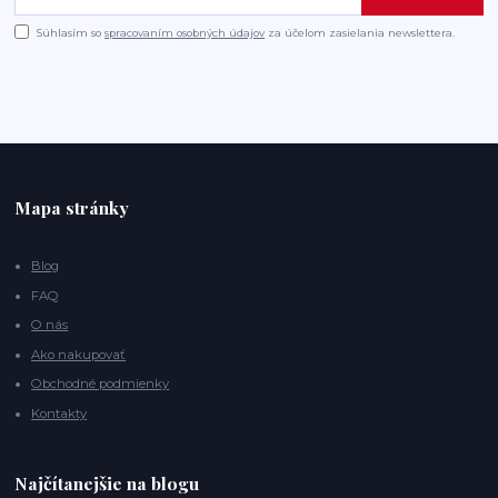
Súhlasím so
spracovaním osobných údajov
za účelom zasielania newslettera.
Mapa stránky
Blog
FAQ
O nás
Ako nakupovať
Obchodné podmienky
Kontakty
Najčítanejšie na blogu