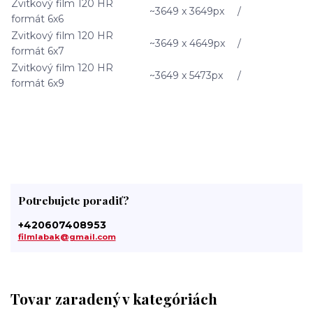
Zvitkový film 120 HR
~3649 x 3649px
/
formát 6x6
Zvitkový film 120 HR
~3649 x 4649px
/
formát 6x7
Zvitkový film 120 HR
~3649 x 5473px
/
formát 6x9
Potrebujete poradiť?
+420607408953
filmlabak@gmail.com
Tovar zaradený v kategóriách