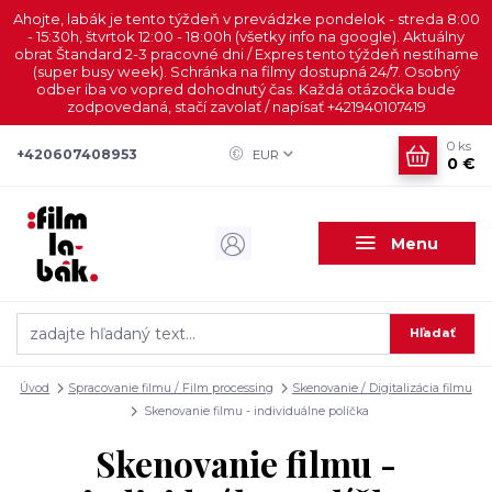
Ahojte, labák je tento týždeň v prevádzke pondelok - streda 8:00
- 15:30h, štvrtok 12:00 - 18:00h (všetky info na google). Aktuálny
obrat Štandard 2-3 pracovné dni / Expres tento týždeň nestíhame
(super busy week). Schránka na filmy dostupná 24/7. Osobný
odber iba vo vopred dohodnutý čas. Každá otázočka bude
zodpovedaná, stačí zavolať / napísať +421940107419
0
ks
+420607408953
EUR
0 €
Menu
Hľadať
Úvod
Spracovanie filmu / Film processing
Skenovanie / Digitalizácia filmu
Skenovanie filmu - individuálne políčka
Skenovanie filmu -