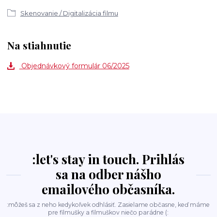
Skenovanie / Digitalizácia filmu
Na stiahnutie
Objednávkový formulár 06/2025
:let's stay in touch. Prihlás
sa na odber nášho
emailového občasníka.
:môžeš sa z neho kedykoľvek odhlásiť. Zasielame občasne, keď máme
pre filmušky a filmuškov niečo parádne (: