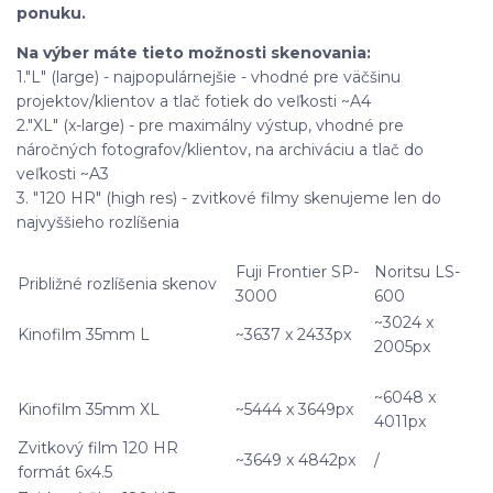
ponuku.
Na výber máte tieto možnosti skenovania:
1."L" (large) - najpopulárnejšie - vhodné pre väčšinu
projektov/klientov a tlač fotiek do veľkosti ~A4
2."XL" (x-large) - pre maximálny výstup, vhodné pre
náročných fotografov/klientov, na archiváciu a tlač do
veľkosti ~A3
3. "120 HR" (high res) - zvitkové filmy skenujeme len do
najvyššieho rozlíšenia
Fuji Frontier SP-
Noritsu LS-
Približné rozlíšenia skenov
3000
600
~3024 x
Kinofilm 35mm L
~3637 x 2433px
2005px
~6048 x
Kinofilm 35mm XL
~5444 x 3649px
4011px
Zvitkový film 120 HR
~3649 x 4842px
/
formát 6x4.5