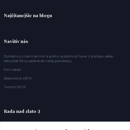
Najčítanejšie na blogu
Navštív nás
Dohodni si s nami termín a príď si vyzdvihnúť tovar z e-shopu alebo
odovzdať filmy osobne do našej prevádzky.
Film labák
Železničná 457/3
Trenčín 911 01
Rada nad zlato :)
+420607408953