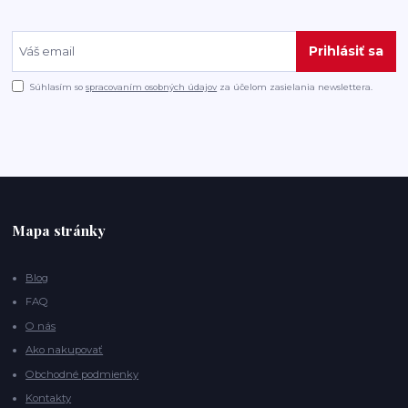
Prihlásiť sa
Súhlasím so
spracovaním osobných údajov
za účelom zasielania newslettera.
Mapa stránky
Blog
FAQ
O nás
Ako nakupovať
Obchodné podmienky
Kontakty