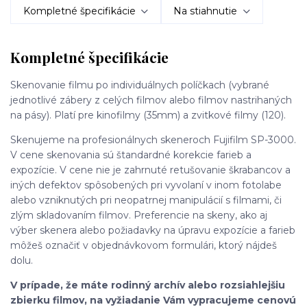
Kompletné špecifikácie
Na stiahnutie
Kompletné špecifikácie
Skenovanie filmu po individuálnych políčkach (vybrané
jednotlivé zábery z celých filmov alebo filmov nastrihaných
na pásy). Platí pre kinofilmy (35mm) a zvitkové filmy (120).
Skenujeme na profesionálnych skeneroch Fujifilm SP-3000.
V cene skenovania sú štandardné korekcie farieb a
expozície. V cene nie je zahrnuté retušovanie škrabancov a
iných defektov spôsobených pri vyvolaní v inom fotolabe
alebo vzniknutých pri neopatrnej manipulácií s filmami, či
zlým skladovaním filmov. Preferencie na skeny, ako aj
výber skenera alebo požiadavky na úpravu expozície a farieb
môžeš označiť v objednávkovom formulári, ktorý nájdeš
dolu.
V prípade, že máte rodinný archív alebo rozsiahlejšiu
zbierku filmov, na vyžiadanie Vám vypracujeme cenovú