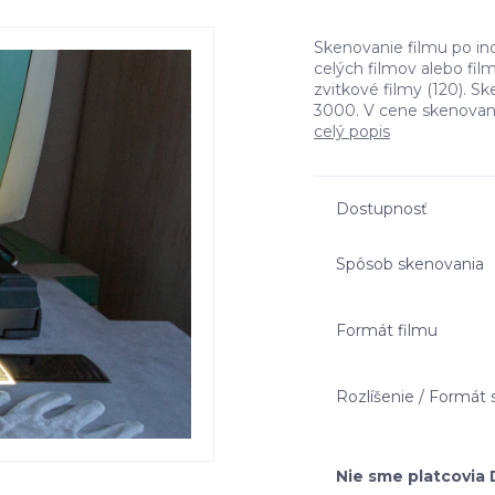
Skenovanie filmu po ind
celých filmov alebo fil
zvitkové filmy (120). S
3000. V cene skenovania
celý popis
Dostupnosť
Spôsob skenovania
Formát filmu
Rozlíšenie / Formát
Nie sme platcovia