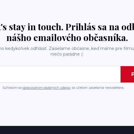
t's stay in touch. Prihlás sa na o
nášho emailového občasníka.
ho kedykoľvek odhlásiť. Zasielame občasne, keď máme pre filmu
niečo parádne (:
P
Súhlasím so
spracovaním osobných údajov
za účelom zasielania newslettera.