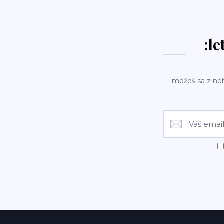
:le
:môžeš sa z ne