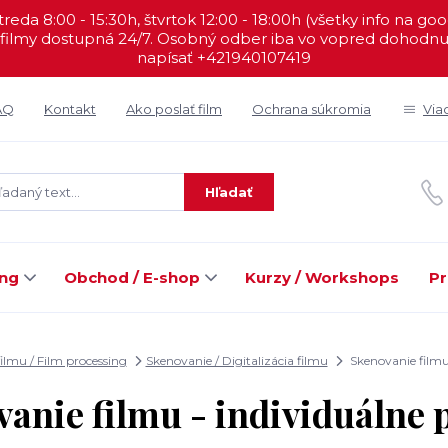
reda 8:00 - 15:30h, štvrtok 12:00 - 18:00h (všetky info na go
filmy dostupná 24/7. Osobný odber iba vo vopred dohodnut
napísať +421940107419
AQ
Kontakt
Ako poslať film
Ochrana súkromia
Via
Hľadať
ing
Obchod / E-shop
Kurzy / Workshops
Pr
ilmu / Film processing
Skenovanie / Digitalizácia filmu
Skenovanie filmu 
anie filmu - individuálne 