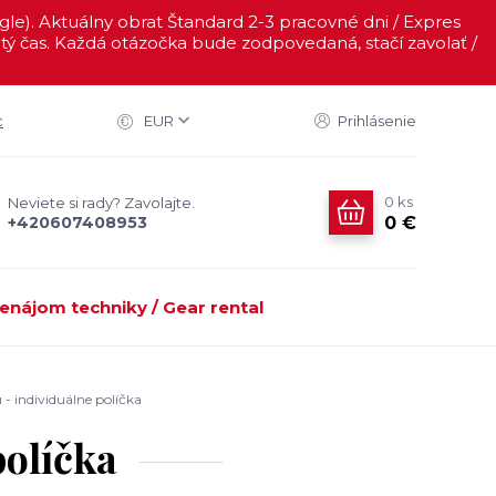
ogle). Aktuálny obrat Štandard 2-3 pracovné dni / Expres
ý čas. Každá otázočka bude zodpovedaná, stačí zavolať /
c
EUR
Prihlásenie
0
ks
Neviete si rady? Zavolajte.
0 €
+420607408953
enájom techniky / Gear rental
- individuálne políčka
políčka