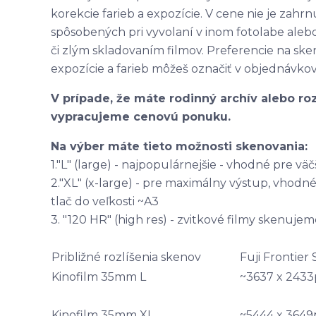
korekcie farieb a expozície. V cene nie je zah
spôsobených pri vyvolaní v inom fotolabe alebo
či zlým skladovaním filmov. Preferencie na ske
expozície a farieb môžeš označiť v objednávkov
V prípade, že máte rodinný archív alebo roz
vypracujeme cenovú ponuku.
Na výber máte tieto možnosti skenovania:
1."L" (large) - najpopulárnejšie - vhodné pre väč
2."XL" (x-large) - pre maximálny výstup, vhodné
tlač do veľkosti ~A3
3. "120 HR" (high res) - zvitkové filmy skenuje
Približné rozlíšenia skenov
Fuji Frontier
Kinofilm 35mm L
~3637 x 2433
Kinofilm 35mm XL
~5444 x 3649