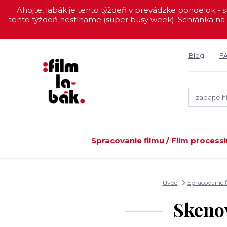
Ahojte, labák je tento týždeň v prevádzke pondelok - st
tento týždeň nestíhame (super busy week). Schránka na 
Blog
F
Spracovanie filmu / Film process
Úvod
Spracovanie f
Skenov