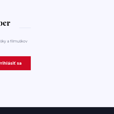
dber
šky a filmuškov
rihlásiť sa