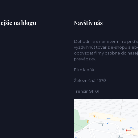
ejšie na blogu
Navštív nás
Dohodni si s nami termín a príď s
vyzdvihnúť tovar z e-shopu aleb
odovzdať filmy osobne do našej
prevádzky.
Film labák
Železničná 457/3
Trenčín 911 01