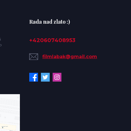
Rada nad zlato :)
i
+420607408953
o
filmlabak@gmail.com