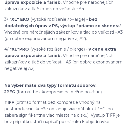
úprava expozície a farieb.
Vhodné pre náročnejších
zákazníkov a tlač fotiek do veľkosti ~A4.
3/
"XL"
EKO
(vysoké rozlíšenie / x-large) -
bez
dodatočných úprav v PS, výstup "priamo zo skenera".
Vhodné pre náročnejších zákazníkov a tlač do veľkosti ~A3
(pri dobre exponovanom negatíve aj A2).
4/
"XL"
PRO
(vysoké rozlíšenie / x-large) -
v cene extra
úprava expozície a farieb.
Vhodné pre náročnejších
zákazníkov a tlač do veľkosti ~A3 (pri dobre exponovanom
negatíve aj A2).
Na výber máte dva typy formátu súborov:
JPEG
(formát bez kompresie na bežné použitie)
TIFF
(bitmap formát bez kompresie vhodný na
postprodukciu, keďže obsahuje viac dát ako JPEG, no
zaberá signifikantne viac miesta na disku). Výstup TIFF je
bez príplatku, stačí napísať poznámku k objednávke.