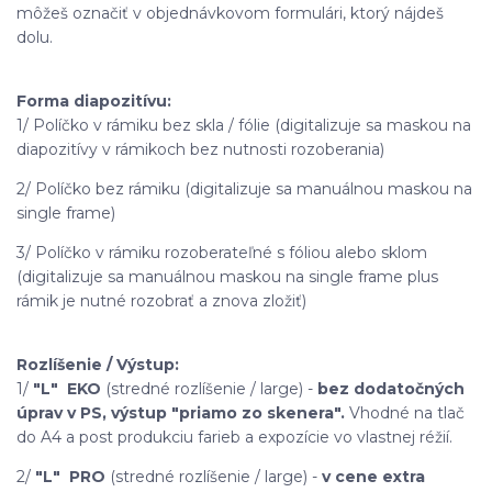
môžeš označiť v objednávkovom formulári, ktorý nájdeš
dolu.
Forma diapozitívu:
1/ Políčko v rámiku bez skla / fólie (digitalizuje sa maskou na
diapozitívy v rámikoch bez nutnosti rozoberania)
2/ Políčko bez rámiku (digitalizuje sa manuálnou maskou na
single frame)
3/ Políčko v rámiku rozoberateľné s fóliou alebo sklom
(digitalizuje sa manuálnou maskou na single frame plus
rámik je nutné rozobrať a znova zložiť)
Rozlíšenie / Výstup:
1/
"L"
EKO
(stredné rozlíšenie / large) -
bez dodatočných
úprav v PS, výstup "priamo zo skenera".
Vhodné na tlač
do A4 a post produkciu farieb a expozície vo vlastnej réžií.
2/
"L"
PRO
(stredné rozlíšenie / large) -
v cene extra