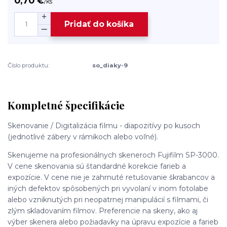
0,70 €
/
ks
Pridať do košíka
Číslo produktu:
so_diaky-9
Kompletné špecifikácie
Skenovanie / Digitalizácia filmu - diapozitívy po kusoch
(jednotlivé zábery v rámikoch alebo voľné).
Skenujeme na profesionálnych skeneroch Fujifilm SP-3000.
V cene skenovania sú štandardné korekcie farieb a
expozície. V cene nie je zahrnuté retušovanie škrabancov a
iných defektov spôsobených pri vyvolaní v inom fotolabe
alebo vzniknutých pri neopatrnej manipulácií s filmami, či
zlým skladovaním filmov. Preferencie na skeny, ako aj
výber skenera alebo požiadavky na úpravu expozície a farieb