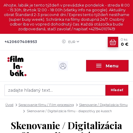
Ahojte, labák je tento týždeň v prevádzke pondelok - streda 8:00
- 15:30h, štvrtok 12:00 - 18:00h (všetky info na google). Aktuálny
obrat Štandard 2-3 pracovné dni / Expres tento týždeň nestíhame
(super busy week). Schránka na filmy dostupná 24/7. Osobný
odber iba vo vopred dohodnutý čas. Každá otázočka bude
zodpovedaná, stačí zavolať / napísať +421940107419
0
ks
+420607408953
EUR
0 €
Menu
Hľadať
Úvod
Spracovanie filmu / Film processing
Skenovanie / Digitalizácia filmu
Skenovanie / Digitalizácia filmu - diapozitívy po kusoch
Skenovanie / Digitalizácia