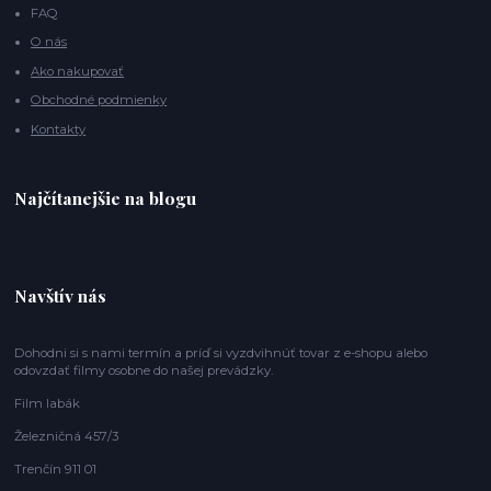
FAQ
O nás
Ako nakupovať
Obchodné podmienky
Kontakty
Najčítanejšie na blogu
Navštív nás
Dohodni si s nami termín a príď si vyzdvihnúť tovar z e-shopu alebo
odovzdať filmy osobne do našej prevádzky.
Film labák
Železničná 457/3
Trenčín 911 01