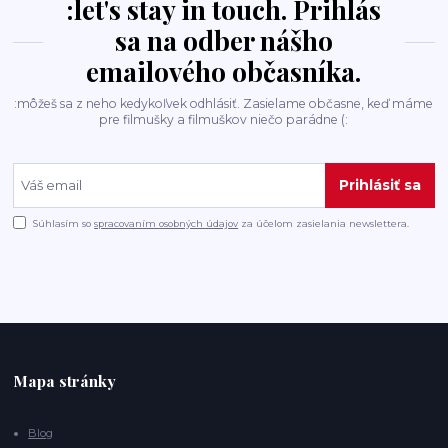
:let's stay in touch. Prihlás
sa na odber nášho
emailového občasníka.
:môžeš sa z neho kedykoľvek odhlásiť. Zasielame občasne, keď máme
pre filmušky a filmuškov niečo parádne (:
Prihlásiť sa
Súhlasím so
spracovaním osobných údajov
za účelom zasielania newslettera.
Mapa stránky
Blog