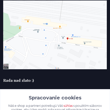
Rada nad zlato :)
+420607408953
Spracovanie cookies
filmlabak@gmail.com
Náš e-shop a partneri potrebujú Váš
súhlas
s použitím súborov
cookies, aby Vám mohli zobrazovať informácie týkajúce sa