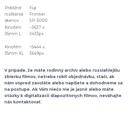
Približné
Fuji
rozlíšenia
Frontier
skenov
SP-3000
Kinofilm
~3637 x
35mm L
2433px
Kinofilm
~5444 x
35mm XL
3649px
V prípade, že máte rodinný archív alebo rozsiahlejšiu
zbierku filmov, netreba robiť objednávku, stačí, ak
nám vopred zavoláte alebo napíšete a dohodneme sa
na postupe. Ak Vám niečo nie je jasné alebo máte
otázky k digitalizácií diapozitívnych filmov, neváhajte
nás kontaktovať.