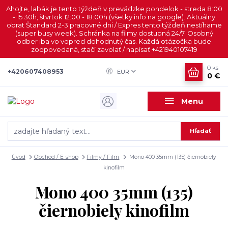
Ahojte, labák je tento týždeň v prevádzke pondelok - streda 8:00
- 15:30h, štvrtok 12:00 - 18:00h (všetky info na google). Aktuálny
obrat Štandard 2-3 pracovné dni / Expres tento týždeň nestíhame
(super busy week). Schránka na filmy dostupná 24/7. Osobný
odber iba vo vopred dohodnutý čas. Každá otázočka bude
zodpovedaná, stačí zavolať / napísať +421940107419
0
ks
+420607408953
EUR
0 €
Menu
Hľadať
Úvod
Obchod / E-shop
Filmy / Film
Mono 400 35mm (135) čiernobiely
kinofilm
Mono 400 35mm (135)
čiernobiely kinofilm