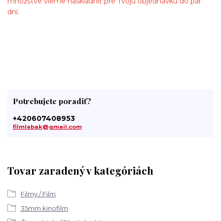
množstve vieme naskladniť pre Tvoju objednávku do pár
dní.
Potrebujete poradiť?
+420607408953
filmlabak@gmail.com
Tovar zaradený v kategóriách
Filmy / Film
35mm kinofilm