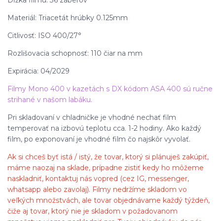
Dĺžka filmu: 36 záberov
Materiál: Triacetát hrúbky 0.125mm
Citlivosť: ISO 400/27°
Rozlišovacia schopnosť: 110 čiar na mm
Expirácia: 04/2029
Filmy Mono 400 v kazetách s DX kódom ASA 400 sú ručne
strihané v našom labáku.
Pri skladovaní v chladničke je vhodné nechať film
temperovať na izbovú teplotu cca. 1-2 hodiny. Ako každý
film, po exponovaní je vhodné film čo najskôr vyvolať.
Ak si chceš byť istá / istý, že tovar, ktorý si plánuješ zakúpiť,
máme naozaj na sklade, prípadne zistiť kedy ho môžeme
naskladniť, kontaktuj nás vopred (cez IG, messenger,
whatsapp alebo zavolaj).
Filmy nedržíme skladom vo
veľkých množstvách, ale tovar objednávame každý týždeň,
čiže aj tovar, ktorý nie je skladom v požadovanom