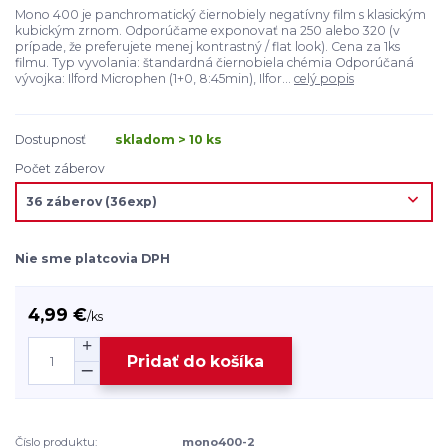
Mono 400 je panchromatický čiernobiely negatívny film s klasickým
kubickým zrnom. Odporúčame exponovať na 250 alebo 320 (v
prípade, že preferujete menej kontrastný / flat look). Cena za 1ks
filmu. Typ vyvolania: štandardná čiernobiela chémia Odporúčaná
vývojka: Ilford Microphen (1+0, 8:45min), Ilfor...
celý popis
Dostupnosť
skladom > 10 ks
Počet záberov
Nie sme platcovia DPH
4,99 €
/
ks
Pridať do košíka
Číslo produktu:
mono400-2