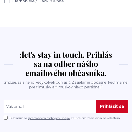
Čiernobiele / Black & white
:let's stay in touch. Prihlás
sa na odber nášho
emailového občasníka.
:môžeš sa z neho kedykoľvek odhlásiť. Zasielame občasne, keď máme
pre filmušky a filmuškov niečo parádne (:
Prihlásiť sa
Súhlasím so
spracovaním osobných údajov
za účelom zasielania newslettera.