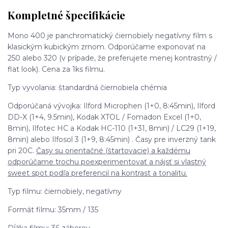
Kompletné špecifikácie
Mono 400 je panchromatický čiernobiely negatívny film s
klasickým kubickým zrnom. Odporúčame exponovať na
250 alebo 320 (v prípade, že preferujete menej kontrastný /
flat look). Cena za 1ks filmu.
Typ vyvolania: štandardná čiernobiela chémia
Odporúčaná vývojka: Ilford Microphen (1+0, 8:45min), Ilford
DD-X (1+4, 9.5min), Kodak XTOL / Fomadon Excel (1+0,
8min), Ilfotec HC a Kodak HC-110 (1+31, 8min) / LC29 (1+19,
8min) alebo Ilfosol 3 (1+9, 8:45min) . Časy pre inverzný tank
pri 20C.
Časy su orientačné (štartovacie) a každému
odporúčame trochu poexperimentovať a nájsť si vlastný
sweet spot podľa preferencií na kontrast a tonalitu.
Typ filmu: čiernobiely, negatívny
Formát filmu: 35mm / 135