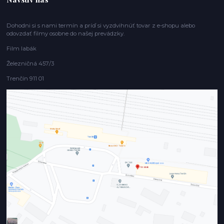
Dohodni si s nami termín a príď si vyzdvihnúť tovar z e-shopu alebo
odovzdať filmy osobne do našej prevádzky.
Film labák
Železničná 457/3
Trenčín 911 01