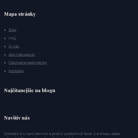
Mapa stránky
Blog
FAQ
O nás
Ako nakupovať
Obchodné podmienky
Kontakty
Najčítanejšie na blogu
Navštív nás
Dohodni si s nami termín a príď si vyzdvihnúť tovar z e-shopu alebo