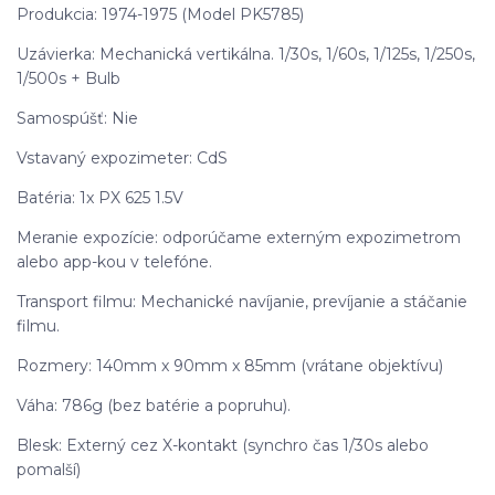
Produkcia: 1974-1975 (Model PK5785)
Uzávierka: Mechanická vertikálna. 1/30s, 1/60s, 1/125s, 1/250s,
1/500s + Bulb
Samospúšť: Nie
Vstavaný expozimeter: CdS
Batéria: 1x PX 625 1.5V
Meranie expozície: odporúčame externým expozimetrom
alebo app-kou v telefóne.
Transport filmu: Mechanické navíjanie, prevíjanie a stáčanie
filmu.
Rozmery: 140mm x 90mm x 85mm (vrátane objektívu)
Váha: 786g (bez batérie a popruhu).
Blesk: Externý cez X-kontakt (synchro čas 1/30s alebo
pomalší)