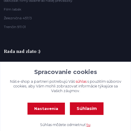
odovzdať filmy osobne do našej prevádzky.
Film labák
Železničná 457/3
Trenčín 911 01
Rada nad zlato :)
+420607408953
Spracovanie cookies
filmlabak@gmail.com
Náš e-shop a partneri potrebujú Váš
súhlas
s použitím súborov
cookies, aby Vám mohli zobrazovať informácie týkajúce sa
Vašich záujmov.
Súhlasím
Nastavenia
Súhlas môžete odmietnuť
tu
.
Vytvorené na
Eshop-rychlo.sk