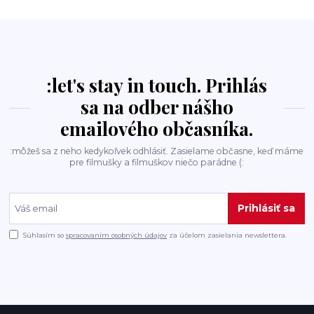
:let's stay in touch. Prihlás
sa na odber nášho
emailového občasníka.
:môžeš sa z neho kedykoľvek odhlásiť. Zasielame občasne, keď máme
pre filmušky a filmuškov niečo parádne (:
Prihlásiť sa
Súhlasím so
spracovaním osobných údajov
za účelom zasielania newslettera.