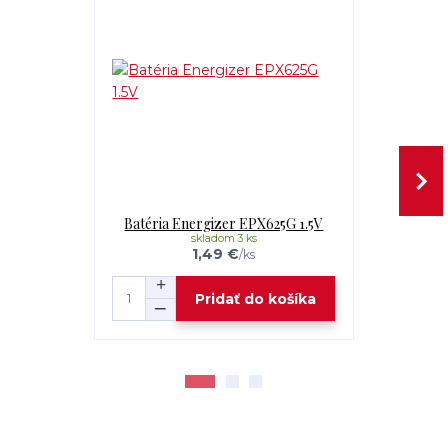
Batéria Energizer EPX625G 1.5V
Šnúrka 
skladom 3 ks
1,49 €
/
ks
Pridať do košíka