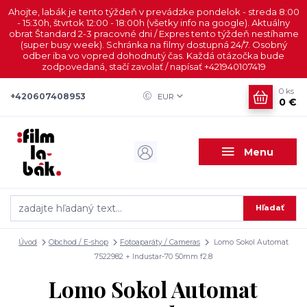
Ahojte, labák je tento týždeň v prevádzke pondelok - streda 8:00
- 15:30h, štvrtok 12:00 - 18:00h (všetky info na google). Aktuálny
obrat Štandard 2-3 pracovné dni / Expres tento týždeň nestíhame
(super busy week). Schránka na filmy dostupná 24/7. Osobný
odber iba vo vopred dohodnutý čas. Každá otázočka bude
zodpovedaná, stačí zavolať / napísať +421940107419
0
ks
+420607408953
EUR
0 €
Menu
Hľadať
Úvod
Obchod / E-shop
Fotoaparáty / Cameras
Lomo Sokol Automat
7522982 + Industar-70 50mm f2.8
Lomo Sokol Automat