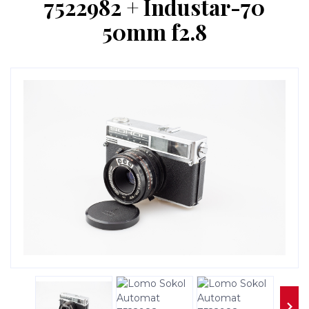
7522982 + Industar-70
50mm f2.8