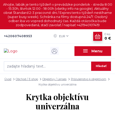
Ahojte, labák je tento týždeň v prevádzke pondelok - streda 8:00
- 15:30h, štvrtok 12:00 - 18:00h (všetky info na google). Aktuálny
obrat Štandard 2-3 pracovné dni / Expres tento týždeň nestíhame
(super busy week). Schránka na filmy dostupná 24/7. Osobný
odber iba vo vopred dohodnutý čas. Každá otázočka bude
zodpovedaná, stačí zavolať / napísať +421940107419
0
ks
+420607408953
EUR
0 €
Menu
Hľadať
Úvod
Obchod / E-shop
Objektívy / Lenses
Príslušenstvo k objektívom
Krytka objektívu univerzálna
Krytka objektívu
univerzálna