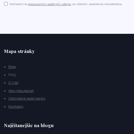
Súhlasím so
spracovaním osobných údajov
za účelom zasielania newslettera.
Mapa stránky
Blog
FAQ
O nás
Ako nakupovať
Obchodné podmienky
Kontakty
Najčítanejšie na blogu