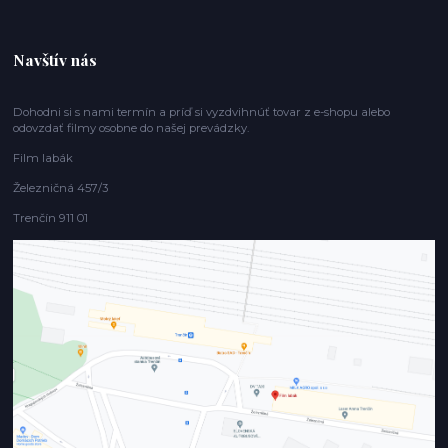
Navštív nás
Dohodni si s nami termín a príď si vyzdvihnúť tovar z e-shopu alebo
odovzdať filmy osobne do našej prevádzky.
Film labák
Železničná 457/3
Trenčín 911 01