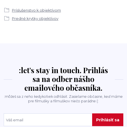
Príslušenstvo k objektívom
Predné krytky objektívov
:let's stay in touch. Prihlás
sa na odber nášho
emailového občasníka.
:môžeš sa z neho kedykoľvek odhlásiť. Zasielame občasne, keď máme
pre filmušky a filmuškov niečo parádne (:
Prihlásiť sa