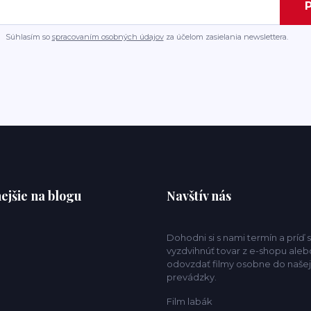
P
Súhlasím so
spracovaním osobných údajov
za účelom zasielania newslettera.
ejšie na blogu
Navštív nás
Dohodni si s nami termín a príď s
vyzdvihnúť tovar z e-shopu aleb
odovzdať filmy osobne do našej
prevádzky.
Film labák