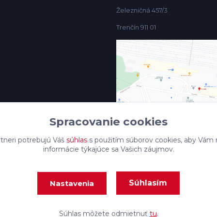
Železničná 457/3
Trenčín 911 01
Spracovanie cookies
tneri potrebujú Váš
súhlas
s použitím súborov cookies, aby Vám 
informácie týkajúce sa Vašich záujmov.
Súhlasím
Nastavenia
Vytvorené na
Eshop-rychlo.sk
Súhlas môžete odmietnuť
tu
.