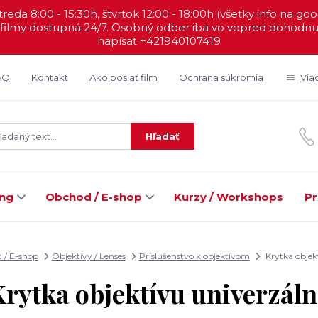
reda 8:00 - 15:30h, štvrtok 12:00 - 18:00h (všetky info na go
filmy dostupná 24/7. Osobný odber iba vo vopred dohodnut
napísať +421940107419
AQ
Kontakt
Ako poslať film
Ochrana súkromia
Via
Hľadať
ing
Obchod / E-shop
Kurzy / Workshops
Pr
 / E-shop
Objektívy / Lenses
Príslušenstvo k objektívom
Krytka objek
rytka objektívu univerzál