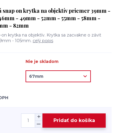
 snap on krytka na objektív priemer 39mm -
46mm - 49mm - 52mm - 55mm - 58mm -
7mm - 82mm
-on krytka na objektív. Krytka sa zacvakne o závit
d 39mm - 105mm.
celý popis
Nie je skladom
 DPH
Pridať do košíka