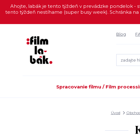
Ahojte, labák je tento týždeň v prevádzke pondelok - st
tento týždeň nestíhame (super busy week). Schránka na 
Blog
F
Spracovanie filmu / Film process
Úvod
Obchod
K