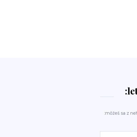
:le
:môžeš sa z ne