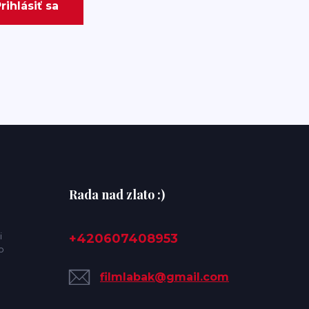
rihlásiť sa
Rada nad zlato :)
i
+420607408953
o
filmlabak@gmail.com