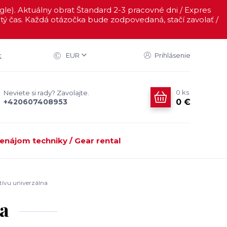
ogle). Aktuálny obrat Štandard 2-3 pracovné dni / Expres
ý čas. Každá otázočka bude zodpovedaná, stačí zavolať /
c
EUR
Prihlásenie
0
ks
Neviete si rady? Zavolajte.
0 €
+420607408953
enájom techniky / Gear rental
tívu univerzálna
na