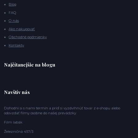
Blog
FAQ
O nás
Ako nakupovať
Obchodné podmienky
Kontakty
Najčítanejšie na blogu
Navštív nás
Dohodni si s nami termín a príď si vyzdvihnúť tovar z e-shopu alebo
odovzdať filmy osobne do našej prevádzky.
Film labák
Železničná 457/3