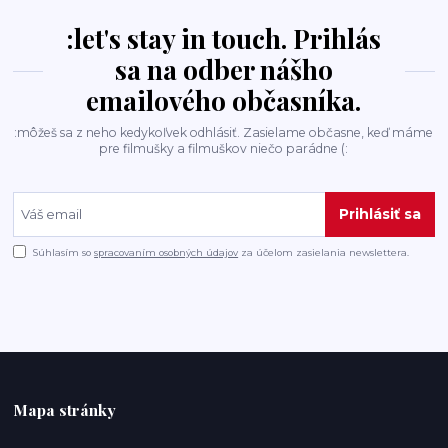
:let's stay in touch. Prihlás
sa na odber nášho
emailového občasníka.
:môžeš sa z neho kedykoľvek odhlásiť. Zasielame občasne, keď máme
pre filmušky a filmuškov niečo parádne (:
Prihlásiť sa
Súhlasím so
spracovaním osobných údajov
za účelom zasielania newslettera.
Mapa stránky