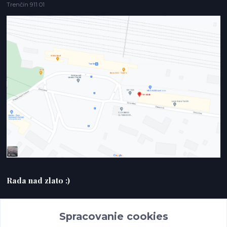
Trenčín 911 01
Rada nad zlato :)
+420607408953
Spracovanie cookies