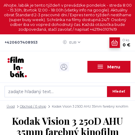
Ahojte, labák je tento týždeň v prevádzke pondelok - streda 8:00
- 15:30h, štvrtok 12:00 - 18:00h (všetky info na google). Aktuálny
obrat Štandard 2-3 pracovné dni / Expres tento týždeň nestíhame
(super busy week). Schránka na filmy dostupná 24/7. Osobný
odber iba vo vopred dohodnutý čas. Každá otázočka bude
zodpovedaná, stačí zavolať / napísať +421940107419
0
ks
+420607408953
EUR
0 €
Menu
Hľadať
Úvod
Obchod / E-shop
Kodak Vision 3 250D AHU 35mm farebný kinofilm
Kodak Vision 3 250D AHU
35mm farebný kinofilm