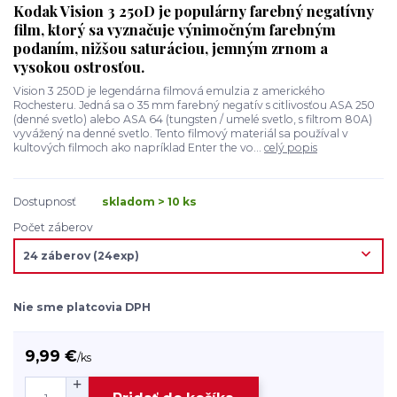
Kodak Vision 3 250D je populárny farebný negatívny
film, ktorý sa vyznačuje výnimočným farebným
podaním, nižšou saturáciou, jemným zrnom a
vysokou ostrosťou.
Vision 3 250D je legendárna filmová emulzia z amerického
Rochesteru. Jedná sa o 35 mm farebný negatív s citlivosťou ASA 250
(denné svetlo) alebo ASA 64 (tungsten / umelé svetlo, s filtrom 80A)
vyvážený na denné svetlo. Tento filmový materiál sa používal v
kultových filmoch ako napríklad Enter the vo...
celý popis
Dostupnosť
skladom > 10 ks
Počet záberov
Nie sme platcovia DPH
9,99 €
/
ks