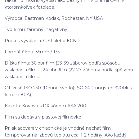
takže ho možno vyvolať ako bežný film v chémií C-41, v
ktoromkoľvek fotolabe.
Výrobca: Eastman Kodak, Rochester, NY USA
Typ filmu: farebný, negatívny
Proces vyvolania: C-41 alebo ECN-2
Formát filmu: 35mm / 135
Dĺžka filmu: 36 obr film (33-39 záberov podľa spôsobu
zakladania filmu), 24 obr. film (22-27 záberov podľa spôsobu
zakladania filmu)
Citlivosť: ISO 250 (Denné svetlo) ISO 64 (Tungsten 3200k s
filtrom 80A)
Kazeta: Kovová s DX kódom ASA 200
Film sa dodáva v plastovej filmovke.
Pri skladovaní v chladničke je vhodné nechať film
temperovať na izbovú teplotu cca. 1-2 hodiny. Ako každý