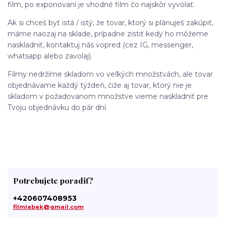
film, po exponovaní je vhodné film čo najskôr vyvolať.
Ak si chceš byť istá / istý, že tovar, ktorý si plánuješ zakúpiť,
máme naozaj na sklade, prípadne zistiť kedy ho môžeme
naskladniť, kontaktuj nás vopred (cez IG, messenger,
whatsapp alebo zavolaj).
Filmy nedržíme skladom vo veľkých množstvách, ale tovar
objednávame každý týždeň, čiže aj tovar, ktorý nie je
skladom v požadovanom množstve vieme naskladniť pre
Tvoju objednávku do pár dní.
Potrebujete poradiť?
+420607408953
filmlabak@gmail.com