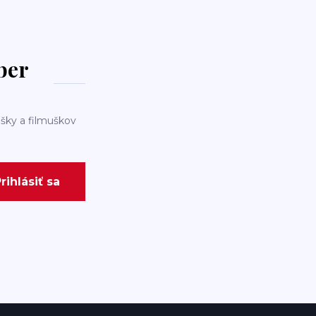
dber
šky a filmuškov
rihlásiť sa