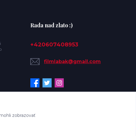
Rada nad zlato :)
i
+420607408953
o
filmlabak@gmail.com
mohli zobrazovať