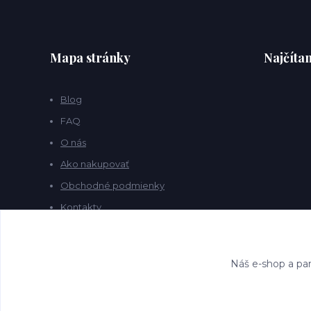
Mapa stránky
Najčítan
Blog
FAQ
O nás
Ako nakupovať
Obchodné podmienky
Kontakty
Náš e-shop a par