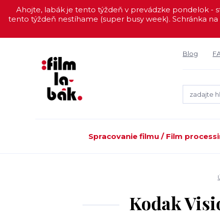
Ahojte, labák je tento týždeň v prevádzke pondelok - st
tento týždeň nestíhame (super busy week). Schránka na 
Blog
F
Spracovanie filmu / Film process
Kodak Visi