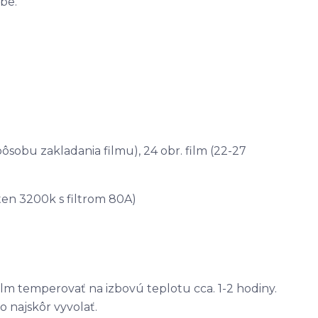
abe.
pôsobu zakladania filmu), 24 obr. film (22-27
ten 3200k s filtrom 80A)
ilm temperovať na izbovú teplotu cca. 1-2 hodiny.
o najskôr vyvolať.