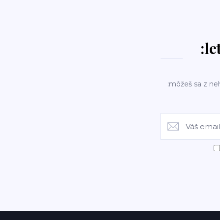
:le
:môžeš sa z ne