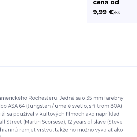
cena od
9,99 €
/
ks
z amerického Rochesteru. Jedná sa o 35 mm farebný
ebo ASA 64 (tungsten / umelé svetlo, s filtrom 80A)
ál sa používal v kultových filmoch ako napríklad
l Street (Martin Scorsese), 12 years of slave (Steve
hrannú remjet vrstvu, takže ho možno vyvolať ako