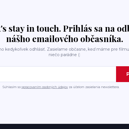
t's stay in touch. Prihlás sa na o
nášho emailového občasníka.
ho kedykoľvek odhlásiť. Zasielame občasne, keď máme pre filmu
niečo parádne (:
P
Súhlasím so
spracovaním osobných údajov
za účelom zasielania newslettera.