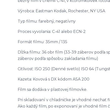
bežný film v chémií C-41, v ktoromkoľvek fotol
Výrobca: Eastman Kodak, Rochester, NY USA
Typ filmu: farebný, negatívny
Proces vyvolania: C-41 alebo ECN-2
Formát filmu: 35mm / 135
Dĺžka filmu: 36 obr film (33-39 záberov podľa s
záberov podľa spôsobu zakladania filmu)
Citlivosť: ISO 250 (Denné svetlo) ISO 64 (Tungs
Kazeta: Kovová s DX kódom ASA 200
Film sa dodáva v plastovej filmovke.
Pri skladovaní v chladničke je vhodné nechať f
Ako každý film, po exponovaní je vhodné film č