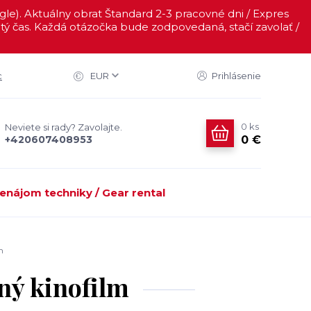
ogle). Aktuálny obrat Štandard 2-3 pracovné dni / Expres
ý čas. Každá otázočka bude zodpovedaná, stačí zavolať /
c
EUR
Prihlásenie
0
ks
Neviete si rady? Zavolajte.
0 €
+420607408953
enájom techniky / Gear rental
m
ný kinofilm