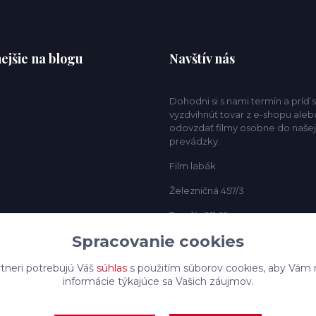
ejšie na blogu
Navštív nás
Dohodni si s nami termín a príď s
vyzdvihnúť tovar z e-shopu aleb
odovzdať filmy osobne do našej
prevádzky.
Film labák
Železničná 457/3
Trenčín 911 01
Spracovanie cookies
tneri potrebujú Váš
súhlas
s použitím súborov cookies, aby Vám 
informácie týkajúce sa Vašich záujmov.