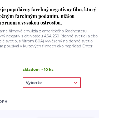
 je populárny farebný negatívny film, ktorý
močným farebným podaním, nižšou
 zrnom a vysokou ostrosťou.
dárna filmová emulzia z amerického Rochesteru.
ný negatív s citlivosťou ASA 250 (denné svetlo) alebo
é svetlo, s filtrom 80A) vyvážený na denné svetlo.
sa používal v kultových filmoch ako napríklad Enter
skladom > 10 ks
 DPH