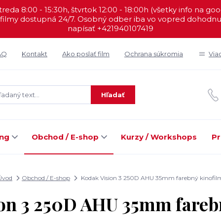
reda 8:00 - 15:30h, štvrtok 12:00 - 18:00h (všetky info na go
filmy dostupná 24/7. Osobný odber iba vo vopred dohodnut
napísať +421940107419
AQ
Kontakt
Ako poslať film
Ochrana súkromia
Via
Hľadať
ing
Obchod / E-shop
Kurzy / Workshops
Pr
Úvod
Obchod / E-shop
Kodak Vision 3 250D AHU 35mm farebný kinofil
on 3 250D AHU 35mm fareb