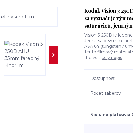
Kodak Vision 3 250D
sa vyznačuje výni
saturáciou, jemným
Vision 3 250D je legen
Jedná sa o 35 mm fareb
ASA 64 (tungsten / umel
Tento filmový materiál 
the vo...
celý popis
Dostupnosť
Počet záberov
Nie sme platcovia