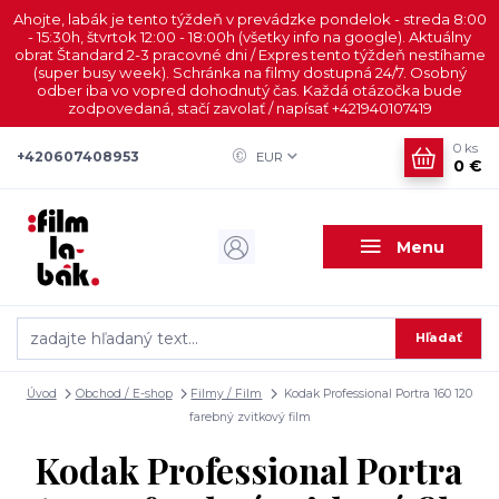
Ahojte, labák je tento týždeň v prevádzke pondelok - streda 8:00
- 15:30h, štvrtok 12:00 - 18:00h (všetky info na google). Aktuálny
obrat Štandard 2-3 pracovné dni / Expres tento týždeň nestíhame
(super busy week). Schránka na filmy dostupná 24/7. Osobný
odber iba vo vopred dohodnutý čas. Každá otázočka bude
zodpovedaná, stačí zavolať / napísať +421940107419
0
ks
+420607408953
EUR
0 €
Menu
Hľadať
Úvod
Obchod / E-shop
Filmy / Film
Kodak Professional Portra 160 120
farebný zvitkový film
Kodak Professional Portra