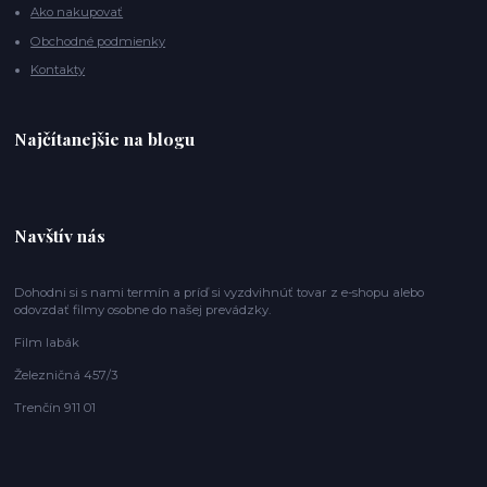
Ako nakupovať
Obchodné podmienky
Kontakty
Najčítanejšie na blogu
Navštív nás
Dohodni si s nami termín a príď si vyzdvihnúť tovar z e-shopu alebo
odovzdať filmy osobne do našej prevádzky.
Film labák
Železničná 457/3
Trenčín 911 01