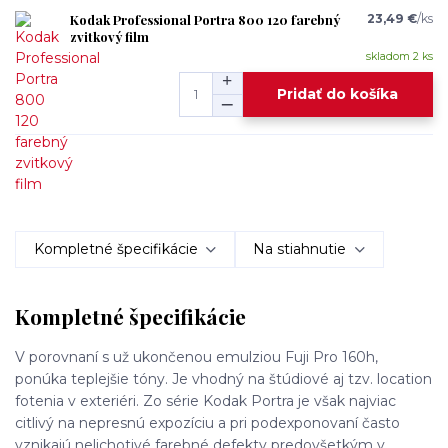
Kodak Professional Portra 800 120 farebný
23,49 €
/
ks
zvitkový film
skladom 2 ks
Pridať do košíka
Kompletné špecifikácie
Na stiahnutie
Kompletné špecifikácie
V porovnaní s už ukončenou emulziou Fuji Pro 160h,
ponúka teplejšie tóny. Je vhodný na štúdiové aj tzv. location
fotenia v exteriéri. Zo série Kodak Portra je však najviac
citlivý na nepresnú expozíciu a pri podexponovaní často
vznikajú nelichotivé farebné defekty predovšetkým v