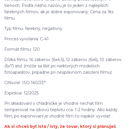
tieňoch. Podľa nášho názoru je to jeden z najlepších
farebných filmov, ak je dobre exponovaný. Cena za 1ks
filmu.
Typ filmu: farebný, negatívny
Proces vyvolania: C-41
Formát filmu: 120
Dĺžka filmu: 16 záberov (6x4.5), 12 záberov (6x6), 10 záberov
(6x7) atď. (môže sa líšiť pri niektorých modeloch
fotoaparátov, prípadne pri nesprávnom založení filmu)
Citlivosť: ISO 160/23°
Expirácia: 12/2025
Pri skladovaní v chladničke je vhodné nechať film
temperovať na izbovú teplotu cca. 1-2 hodiny. Ako každý
film, po exponovaní je vhodné film čo najskôr vyvolať.
Ak si chceš byť istá / istý, že tovar, ktorý si plánuješ