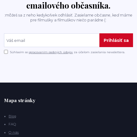
emailového občasníka.
:môžeš sa z neho kedykoľvek odhlásiť. Zasielame občasne, keď máme
pre filmušky a filmuškov niečo parádne (:
Prihlásiť sa
Súhlasím so
spracovaním osobných údajov
za účelom zasielania newslettera.
Mapa stránky
Blog
FAQ
O nás