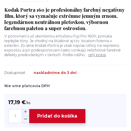
Kodak Portra 160 je profesionálny farebný negatívny
film, ktorý sa vyznačuje extrémne jemným zrnom,
legendárnou neutrálnou pleťovkou, výbornou
farebnou paletou a super ostrosťou.
V porovnaní s už ukončenou emulziou Fuji Pro 160h, ponúka
teplejšie tóny. Je vhodný na štúdiové aj tzv. location fotenia v
exteriéri. Zo série Kodak Portra je však najviac citlivý na nepresnú
expozíciu a pri podexponovaní často vznikajú nelichotivé farebné
defekty predovšetkým v tieňoch. Podľa nášho...
celý popis
Dostupnosť
naskladníme do 3 dní
Nie sme platcovia DPH
17,19 €
/
ks
Pridať do košíka