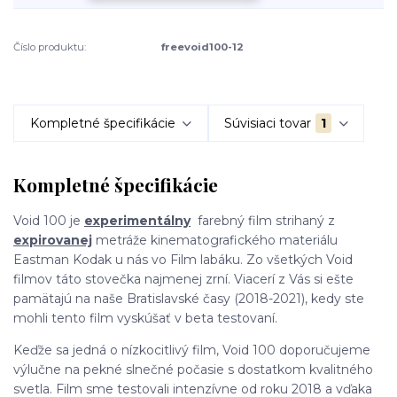
Číslo produktu:
freevoid100-12
Kompletné špecifikácie
Súvisiaci tovar
1
Kompletné špecifikácie
Void 100 je
experimentálny
farebný film strihaný z
expirovanej
metráže kinematografického materiálu
Eastman Kodak u nás vo Film labáku. Zo všetkých Void
filmov táto stovečka najmenej zrní. Viacerí z Vás si ešte
pamätajú na naše Bratislavské časy (2018-2021), kedy ste
mohli tento film vyskúšať v beta testovaní.
Keďže sa jedná o nízkocitlivý film, Void 100 doporučujeme
výlučne na pekné slnečné počasie s dostatkom kvalitného
svetla. Film sme testovali intenzívne od roku 2018 a vďaka