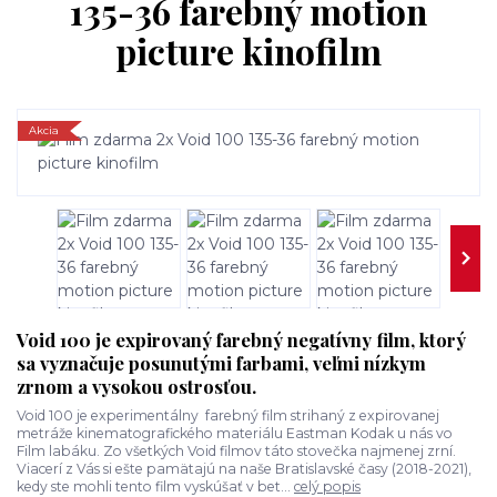
135-36 farebný motion
picture kinofilm
Akcia
Void 100 je expirovaný farebný negatívny film, ktorý
sa vyznačuje posunutými farbami, veľmi nízkym
zrnom a vysokou ostrosťou.
Void 100 je experimentálny farebný film strihaný z expirovanej
metráže kinematografického materiálu Eastman Kodak u nás vo
Film labáku. Zo všetkých Void filmov táto stovečka najmenej zrní.
Viacerí z Vás si ešte pamätajú na naše Bratislavské časy (2018-2021),
kedy ste mohli tento film vyskúšať v bet...
celý popis