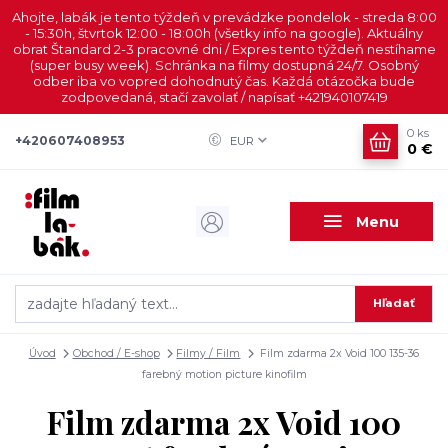
Ahojte, labák je tento týždeň v prevádzke pondelok - streda 8:00
- 15:30h, štvrtok 12:00 - 18:00h (všetky info na google). Aktuálny
obrat Štandard 2-3 pracovné dni / Expres tento týždeň nestíhame
(super busy week). Schránka na filmy dostupná 24/7. Osobný
odber iba vo vopred dohodnutý čas. Každá otázočka bude
zodpovedaná, stačí zavolať / napísať +421940107419
0
ks
+420607408953
EUR
0 €
Menu
Hľadať
Úvod
Obchod / E-shop
Filmy / Film
Film zdarma 2x Void 100 135-36
farebný motion picture kinofilm
Film zdarma 2x Void 100