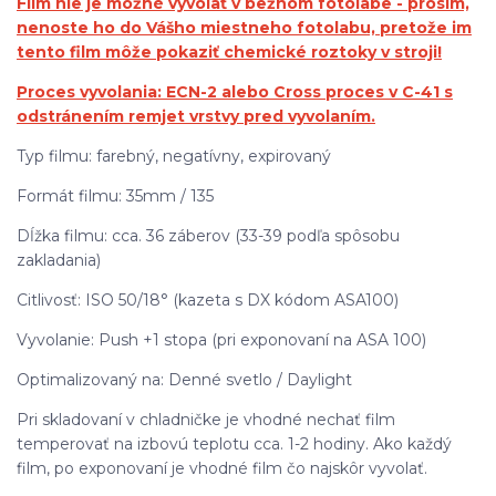
Film nie je možné vyvolať v bežnom fotolabe - prosím,
nenoste ho do Vášho miestneho fotolabu, pretože im
tento film môže pokaziť chemické roztoky v stroji!
Proces vyvolania: ECN-2 alebo Cross proces v C-41 s
odstránením remjet vrstvy pred vyvolaním.
Typ filmu: farebný, negatívny, expirovaný
Formát filmu: 35mm / 135
Dĺžka filmu: cca. 36 záberov (33-39 podľa spôsobu
zakladania)
Citlivosť: ISO 50/18° (kazeta s DX kódom ASA100)
Vyvolanie: Push +1 stopa (pri exponovaní na ASA 100)
Optimalizovaný na: Denné svetlo / Daylight
Pri skladovaní v chladničke je vhodné nechať film
temperovať na izbovú teplotu cca. 1-2 hodiny. Ako každý
film, po exponovaní je vhodné film čo najskôr vyvolať.