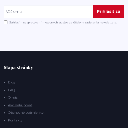
Prihlásiť sa
Súhlasím so
spracovaním osobných údajov
za účelom zasielania newslettera.
Mapa stránky
Blog
FAQ
O nás
Ako nakupovať
Obchodné podmienky
Kontakty