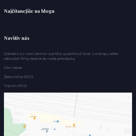
Najčítanejšie na blogu
Navštív nás
Dohodni si s nami termín a príď si vyzdvihnúť tovar z e-shopu alebo
odovzdať filmy osobne do našej prevádzky.
Film labák
Železničná 457/3
Trenčín 911 01