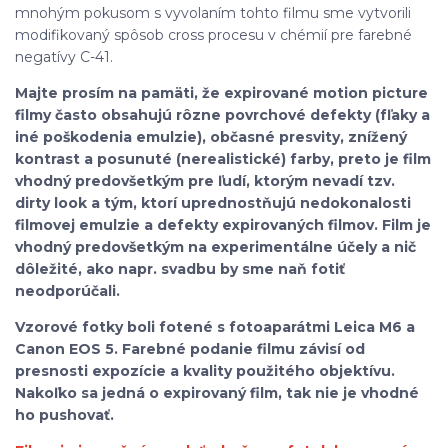
mnohým pokusom s vyvolaním tohto filmu sme vytvorili
modifikovaný spôsob cross procesu v chémií pre farebné
negatívy C-41.
Majte prosím na pamäti, že expirované motion picture
filmy často obsahujú rôzne povrchové defekty (fľaky a
iné poškodenia emulzie), občasné presvity, znížený
kontrast a posunuté (nerealistické) farby, preto je film
vhodný predovšetkým pre ľudí, ktorým nevadí tzv.
dirty look a tým, ktorí uprednostňujú nedokonalosti
filmovej emulzie a defekty expirovaných filmov. Film je
vhodný predovšetkým na experimentálne účely a nič
dôležité, ako napr. svadbu by sme naň fotiť
neodporúčali.
Vzorové fotky boli fotené s fotoaparátmi Leica M6 a
Canon EOS 5. Farebné podanie filmu závisí od
presnosti expozície a kvality použitého objektívu.
Nakoľko sa jedná o expirovaný film, tak nie je vhodné
ho pushovať.