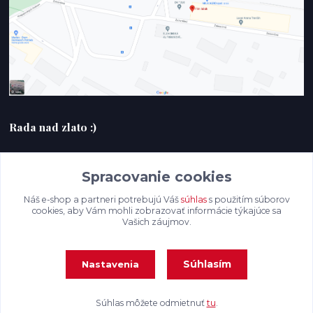
Rada nad zlato :)
+420607408953
Spracovanie cookies
filmlabak@gmail.com
Náš e-shop a partneri potrebujú Váš
súhlas
s použitím súborov
cookies, aby Vám mohli zobrazovať informácie týkajúce sa
Vašich záujmov.
Súhlasím
Nastavenia
Súhlas môžete odmietnuť
tu
.
Vytvorené na
Eshop-rychlo.sk