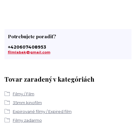
Potrebujete poradiť?
+420607408953
filmlabak@gmail.com
Tovar zaradený v kategóriách
Filmy / Film
35mm kinofilm
Expirované filmy / Expired film
Filmy zadarmo