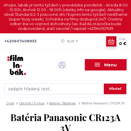
Ahojte, labák je tento týždeň v prevádzke pondelok - streda 8:00
- 15:30h, štvrtok 12:00 - 18:00h (všetky info na google). Aktuálny
obrat Štandard 2-3 pracovné dni / Expres tento týždeň nestíhame
(super busy week). Schránka na filmy dostupná 24/7. Osobný
odber iba vo vopred dohodnutý čas. Každá otázočka bude
zodpovedaná, stačí zavolať / napísať +421940107419
0
ks
+420607408953
EUR
0 €
Menu
Hľadať
Úvod
Obchod / E-shop
Batérie / Batteries
Batéria Panasonic CR123A 3V
Batéria Panasonic CR123A
3V