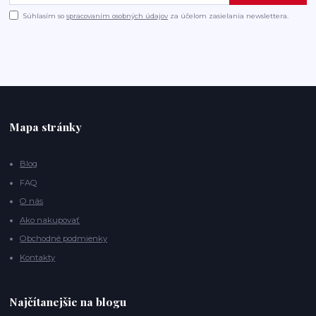
Súhlasím so
spracovaním osobných údajov
za účelom zasielania newslettera.
Mapa stránky
Blog
FAQ
O nás
Ako nakupovať
Obchodné podmienky
Kontakty
Najčítanejšie na blogu