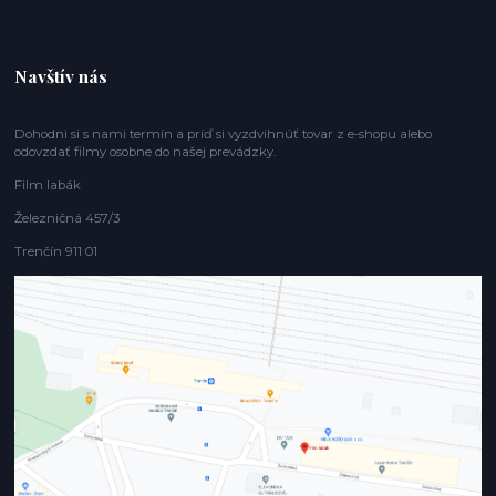
Navštív nás
Dohodni si s nami termín a príď si vyzdvihnúť tovar z e-shopu alebo
odovzdať filmy osobne do našej prevádzky.
Film labák
Železničná 457/3
Trenčín 911 01